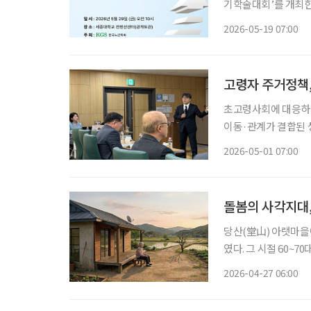
기학술대회’를 개최한
주제로 열린다. 학회는 이번 행사를 통해 노년기 건강을 유지하는 차원을 넘어, 독립적 생활이
2026-05-19 07:00
어려워진 뒤에도 존엄
고령자 주거정책,
초고령사회에 대응하기
이동·관계가 결합된 
과 지역에서 계속 살
2026-05-01 07:00
돌봄의 사각지대,
당산(堂山) 아랫마을에
였다. 그 시절 60~
다니곤 했다. 워낙 일
2026-04-27 06:00
닐 정도로 인기가 높았