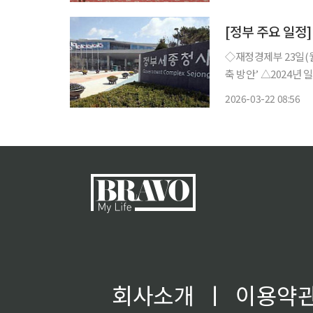
국의 필수 간호인력입
[정부 주요 일정]
◇재정경제부 23일(월) △KDI FOCUS ‘기업의 성공적 스케일업을 위한 정책 지원체계 재구
축 방안’ △2024년 일자리행정통계 임금근로자 부채 24일(화) △경제부총리 08:40 블록체인
기반 국고금 집행 시범사업 M
2026-03-22 08:56
회사소개
ㅣ
이용약