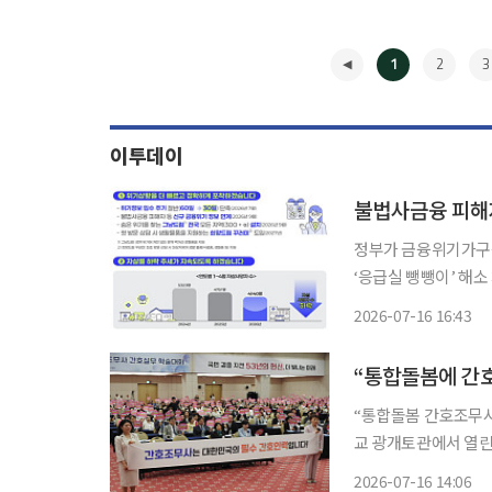
1
2
3
이투데이
불법사금융 피해
정부가 금융위기가구
‘응급실 뺑뺑이’ 해소 차
일 대통령 업무보고에서 이 같
2026-07-16 16:43
민금융 이용자 중 취
◀
“통합돌봄에 간호
“통합돌봄 간호조무사!”, “간
교 광개토관에서 열린
들은 분홍색 손팻말을
2026-07-16 14:06