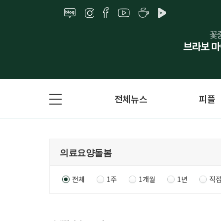
전체뉴스
피플
전체
1주
1개월
1년
직