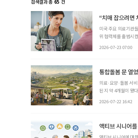
검색결과 총
65
건
“치매 잡으려면 
미국 주요 의료기관들
위 협력체를 출범시켰
등장하면서, 치료제 특
2026-07-23 07:00
료기관들은 지난 21일(
통합돌봄 문 열
의료·요양·돌봄 서비
된 지 약 4개월이 
계하는 것만으로 돌봄
2026-07-22 16:42
액티브 시니어를
액티브 시니어에 대한