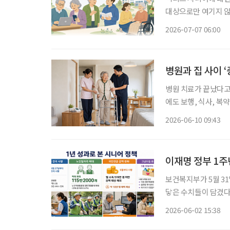
대상으로만 여기지 않
연구가 이어지고 있다. 한국노년학회는 5월 29일에 ‘초고령사회, 건강노화를 넘어 존엄
2026-07-07 06:00
으로’란 주제로 ‘20
병원과 집 사이 ‘
병원 치료가 끝났다고
에도 보행, 식사, 복
지자체와 민간 기업이 ‘
2026-06-10 09:43
구는 의료·요양·돌봄
이재명 정부 1주
보건복지부가 5월 31
닿은 수치들이 담겼다.
드림 본사업 전환이 대표적이다. 이번 자료를 시니어 관점에서
2026-06-02 15:38
명하다. 살던 곳에서