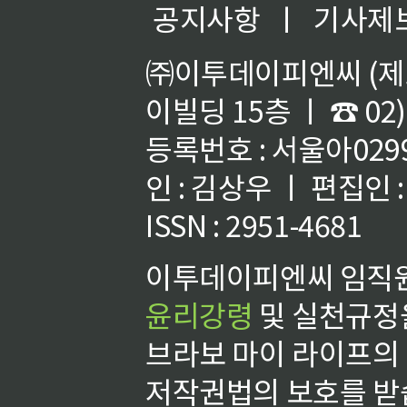
공지사항
ㅣ
기사제
㈜이투데이피엔씨 (제호
이빌딩 15층 ㅣ ☎ 02)
등록번호 : 서울아02992
인 : 김상우 ㅣ 편집인
ISSN : 2951-4681
이투데이피엔씨 임직원
윤리강령
및 실천규정을
브라보 마이 라이프의
저작권법의 보호를 받