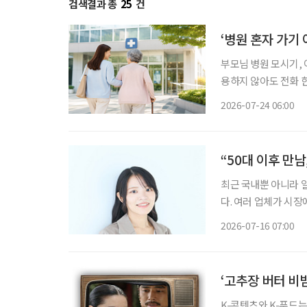
검색결과 총
25
건
‘병원 혼자 가기
부모님 병원 모시기, 이제는 혼자 고
용하지 않아도 전화 한
에는 병원에 함께 갈
2026-07-24 06:00
를 소개한다. 자녀들
“50대 이후 만남
최근 국내뿐 아니라 
다. 여러 업체가 시장
성을 지원하는 일본 기업이 눈길을 끈다. 시니어
2026-07-16 07:00
수 있어야 한다. 때문
‘고추장 버터 비빔
K-콘텐츠와 K-푸드