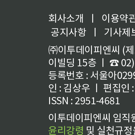
회사소개
ㅣ
이용약
공지사항
ㅣ
기사제
㈜이투데이피엔씨 (제호
이빌딩 15층 ㅣ ☎ 02)
등록번호 : 서울아02992
인 : 김상우 ㅣ 편집인
ISSN : 2951-4681
이투데이피엔씨 임직원
윤리강령
및 실천규정을