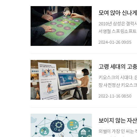
모여 앉아 신나게
2010년 삼성은 갤
서영철 스프링소프트
일일이 옮기던 노인을
2024-01-26 09:05
고령 세대의 고충
키오스크의 시대다. 은
장 사전정산 키오스크,
기계를 놓았다. 문제
2022-11-16 08:50
보이지 않는 자산
외벌이 가장 민 씨는