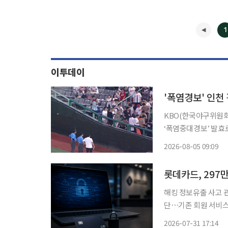
1
이투데이
'폭염경보' 인천
KBO(한국야구위원회
‘폭염중대경보’ 발효
러나 인천 경기에서는 
2026-08-05 09:09
로 이송됐
롯데카드, 297
해킹 정보유출 사고 관
단⋯기존 회원 서비스
객 297만명의 신용
2026-07-31 17:14