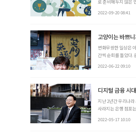
로 준비해두지 않은 
용했다. 신용대출 만
2022-09-20 08:41
를 받은 민 씨는 개인
고양이는 바쁘니
변화무쌍한 일상은 아니
간씩 순회를 돌았다. 
피크타임 비껴갈 즈음
2022-06-22 09:10
과 재치 있는 문구를 
디지털 금융 시대
지난 2년간 우리나라
사라지는 은행 점포는 
킹 사용률은 25%에
2022-05-17 10:10