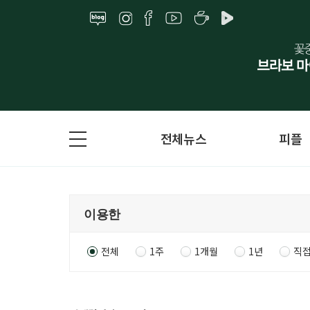
전체뉴스
피플
전체
1주
1개월
1년
직