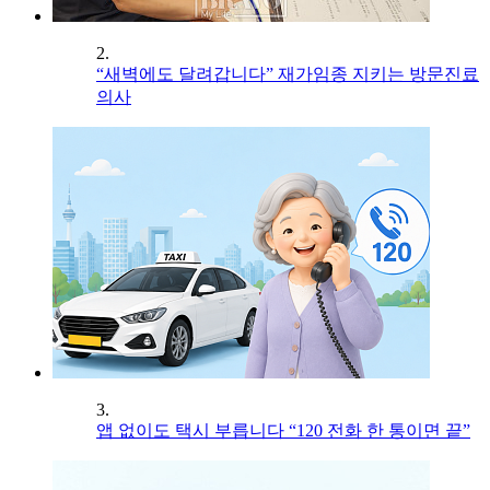
2.
“새벽에도 달려갑니다” 재가임종 지키는 방문진료
의사
3.
앱 없이도 택시 부릅니다 “120 전화 한 통이면 끝”