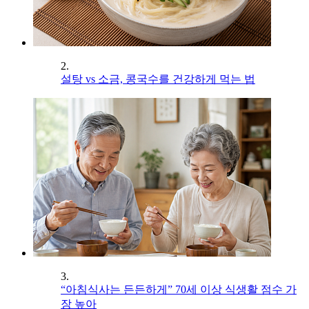
2.
설탕 vs 소금, 콩국수를 건강하게 먹는 법
3.
“아침식사는 든든하게” 70세 이상 식생활 점수 가
장 높아