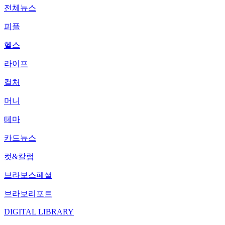
전체뉴스
피플
헬스
라이프
컬처
머니
테마
카드뉴스
컷&칼럼
브라보스페셜
브라보리포트
DIGITAL LIBRARY