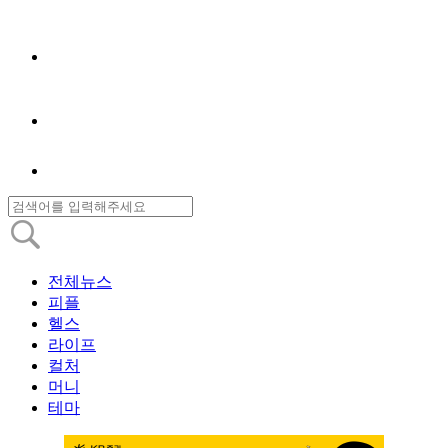
전체뉴스
피플
헬스
라이프
컬처
머니
테마