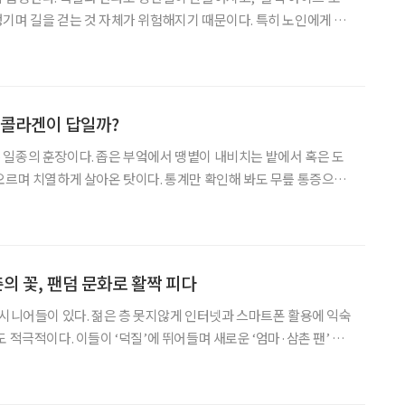
기며 길을 걷는 것 자체가 위험해지기 때문이다. 특히 노인에게 낙
 골절로 이어질 가능성이 높아 이 시기에 더욱 주의를 요구하는 질
 번 발생하면 삶의 질을 심각하게 저하할 수 있는 무서운 질
 콜라겐이 답일까?
일종의 훈장이다. 좁은 부엌에서 땡볕이 내비치는 밭에서 혹은 도
오르며 치열하게 살아온 탓이다. 통계만 확인해 봐도 무릎 통증으로
적지 않음을 알 수 있다. 건강보험심사평가원이 발표한 자료에 따
성 관절염으로 병원을 방문한 환자의 수가 400만 명을 돌파했다.
춘의 꽃, 팬덤 문화로 활짝 피다
 시니어들이 있다. 젊은 층 못지않게 인터넷과 스마트폰 활용에 익숙
 적극적이다. 이들이 ‘덕질’에 뛰어들며 새로운 ‘엄마·삼촌 팬’ 문
 MZ세대와 비슷했지만 남다른 재력과 소비력으로 차원이 다른 덕질
을 보여주는 ‘오팔 세대’를 들여다봤다. 요즘 어른들은 뭔가 다르다. 소극