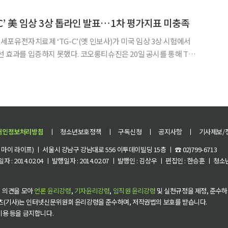
의성을 가렸을 뿐 TG-C의 치료 효과는 충분히 확인됐다
C’ 美 임상 3상 톱라인 발표…1차 평가지표 미충족
포유전자치료제 ‘TG-C’(옛 인보사)가 미국 임상 3상 시험에서
못했다. 코오롱티슈진은 20일 공시를 통해 TG-
 대한 톱라인 결과를 발표했다. 이번 임상 3상에서 12개월 시점의 공
AC 및 VAS에서 통증완화와 관절기능개선은
개인정보처리방침
ㅣ
청소년보호정책
ㅣ
구독신청
ㅣ
공지사항
ㅣ
기사제보/
이 라이프) ㅣ 서울시 강남구 강남대로 556 이투데이빌딩 15층 ㅣ ☎ 02)799-6713
 : 2014.02.04 ㅣ 발행일자 : 2014.02.07 ㅣ 발행인 : 김상우 ㅣ 편집인 : 한승훈 ㅣ
 의견을 모아
언론 윤리강령
,
기자윤리강령
,
임직원 윤리강령
및 실천규정을 제정, 준수하
츠(기사)는 인터넷신문위원회 윤리강령을 준수하며, 저작권법의 보호를 받습니다.
 이용 등을 금지합니다.