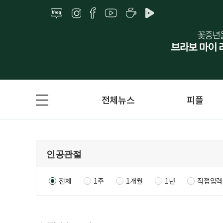
전체뉴스
피플
전체
1주
1개월
1년
직접입력