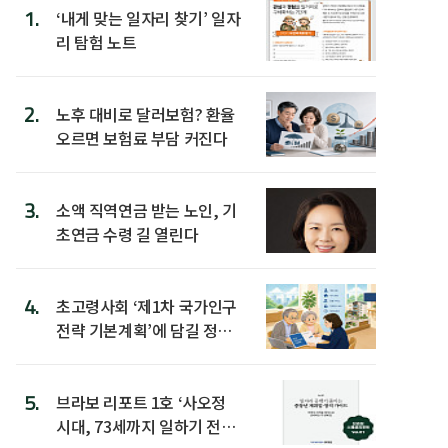
1.
‘내게 맞는 일자리 찾기’ 일자
리 탐험 노트
2.
노후 대비로 달러보험? 환율
오르면 보험료 부담 커진다
3.
소액 직역연금 받는 노인, 기
초연금 수령 길 열린다
4.
초고령사회 ‘제1차 국가인구
전략 기본계획’에 담길 정책
은
5.
브라보 리포트 1호 ‘사오정
시대, 73세까지 일하기 전략’