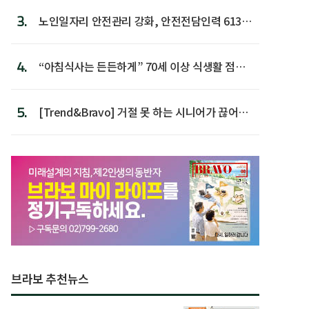
3.
노인일자리 안전관리 강화, 안전전담인력 613명
첫 배치
4.
“아침식사는 든든하게” 70세 이상 식생활 점수
가장 높아
5.
[Trend&Bravo] 거절 못 하는 시니어가 끊어야
할 행동 5
브라보 추천뉴스