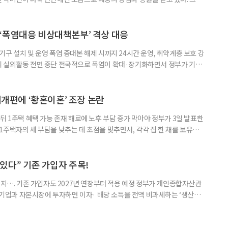
널에 출연한 그는 방송 활동을 그만하라는 악성 댓글을 받았다고 고백해 눈
삶을 이어가고 있는 박미선은 왜 이전보다 더 큰 관심과 사랑을 받고 있을
 소식 박미선은 재치 있는 말솜씨와 공감 능력으로
‘폭염대응 비상대책본부’ 격상 대응
구 설치 및 운영 폭염 중대본 해제 시까지 24시간 운영, 취약계층 보호 강
리 실외활동 전면 중단 전국적으로 폭염이 확대·장기화하면서 정부가 기존
’로 격상했다. 7일 보건복지부에 따르면 정은경 장관 주재로 폭염 대응
본부를 구성·운영하기로 했다. 이번 조치는 지난 2일 폭염 중앙재난안전대
령된 이후에도 폭염이 전국적으로 확대되고 장기화한 데 따른 것이다. 기존에
제개편에 ‘황혼이혼’ 조장 논란
뒤 1주택 혜택 가능 존재 해로에 노후 부담 증가 막아야 정부가 3일 발표한
주택자의 세 부담을 낮추는 데 초점을 맞추면서, 각각 집 한 채를 보유한
것보다 이혼이 경제적으로 유리해질 수 있다는 분석이 나온다. 종합부동산
1주택 공제와 세액공제 적용 여부는 부부를 하나의 세대로 묶어 판단한다. 부
 세대가 두 채를 가진 것으로 보지만, 실제 이혼해 주거와 생계를 분
수 있다” 기존 가입자 주목!
폐지…. 기존 가입자도 2027년 연장부터 적용 예정 정부가 개인종합자산관
내 기업과 자본시장에 투자하면 이자· 배당 소득을 전액 비과세하는 ‘생산적
소득 이하 청년에게는 납입액의 10%를 소득공제 해주는 방안도 추진한다. 다만
 주목해야 한다. 그동안 사용하지 않고 쌓아둔 ISA 납입한도가 사라질 수 있
개편안이 국회 통과 후 그대로 시행된다면 법 시행 전 본