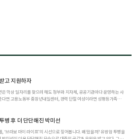
담받고 지원하자
년은 막상 일자리를 찾으려 해도 정부와 지자체, 공공기관마다 운영하는 사
원한다면 고용노동부 중장년내일센터, 경력 단절 여성이라면 성평등가족부
득을 함께 원한다면 보건복지부 노인일자리사업이 출발점이 될 수 있다.
 활용하는 것만으로도 새로운 일을 시작하는 문턱이 훨씬 낮아진다. 취업
 국민취업지원제도 구직활동이 쉽지 않은 사람을 위한 제도다. 개인별 취
 투병 후 더 단단해진 박미선
, ‘브라보 마이 라이프’의 시선으로 짚어봅니다. 왜 떴을까? 유방암 투병을
 박미선이 더욱 단단해진 모습으로 대중의 공감과 응원을 받고 있다. 그러