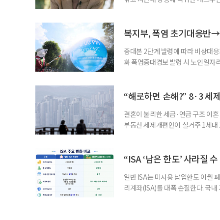
나 최근 개그맨 김영철의 유튜브 채
길을 끌었다. 투병 이후에도 자신의 
까. 오랜 방송 생활 뒤 전해진 투병
복지부, 폭염 초기대응반→
중대본 2단계 발령에 따라 비상대응기
화 폭염중대경보 발령 시 노인일자
초기대응반을 ‘폭염대응 비상대책본부
긴급회의를 열고 폭염대응 비상대책
책본부(중대본) 2단계(심각)가 발
“해로하면 손해?” 8·3 세
운영
결혼이 불리한 세금·연금 구조 이혼 
부동산 세제개편안이 실거주 1세대 1
고령 부부에게는 혼인을 유지하는 
세는 개인별로 부과하지만, 1세대 
부가 각자 집 한 채씩을 보유하면 한
“ISA ‘남은 한도’ 사라질 
일반 ISA는 미사용 납입한도 이월 
리계좌(ISA)를 대폭 손질한다. 국
금융 ISA’를 새로 만들고, 일정 
기존 ISA 가입자라면 이번 개편안에
기 때문이다. 지난 3일 발표된 세제