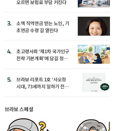
오르면 보험료 부담 커진다
3.
소액 직역연금 받는 노인, 기
초연금 수령 길 열린다
4.
초고령사회 ‘제1차 국가인구
전략 기본계획’에 담길 정책
은
5.
브라보 리포트 1호 ‘사오정
시대, 73세까지 일하기 전략’
발간
브라보 스페셜