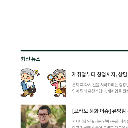
최신 뉴스
재취업부터 창업까지, 상
은퇴 후 다시 일을 시작하려는 중장
업이 달라 혼란스럽다. 재취업을 
여성새로일하기센터, 사회참여와 소
자신의 상황에 맞는 지원기관을 알고
준비부터 구직 수당까지 고용노동부
[브라보 문화 이슈] 유방암
업 지원 계획을 세
시니어와 연결되는 연예·문화 이슈를
겪고 지난해 방송에 복귀한 개그우먼