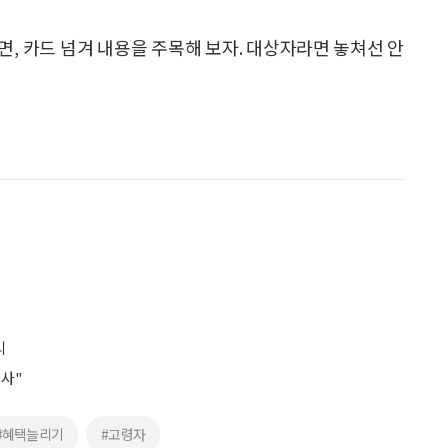
, 카드 넘겨 내용을 주목해 보자. 대상자라면 놓쳐선 안
리
조사"
#혜택늘리기
#고령자