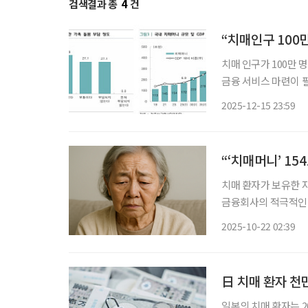
검색결과 총
4
건
“치매인구 100
치매 인구가 100만
금융 서비스 마련이 필요하다는 제언이 나
매인구 100만 시대,
2025-12-15 23:59
록 건강증진·예방과 
“‘치매머니’ 15
치매 환자가 보유한 자
금융회사의 적극적인 대응이 필요하
승희 연구위원은 최근 
2025-10-22 02:39
응하여 금융이 적극적
日 치매 환자 천만
일본의 치매 환자는 20