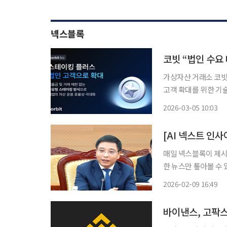
넥스블록
코빗 “법인 수요
가상자산 거래소 코빗이
고객 확대를 위한 기술·운영
의 가상자산 활용 수
2026-03-05 10:03
명했다. 향후 정부 
[AI 넥스트 인사
매일 넥스블록이 제시하
한 뉴스만 톺아볼 수 
전해드립니다. 1. 베트남, 가상자산 거래에 0.1% 세금 부과 추진 베트남 재무부는 가상자산 거
2026-02-09 16:49
래에 주식과 유사한 