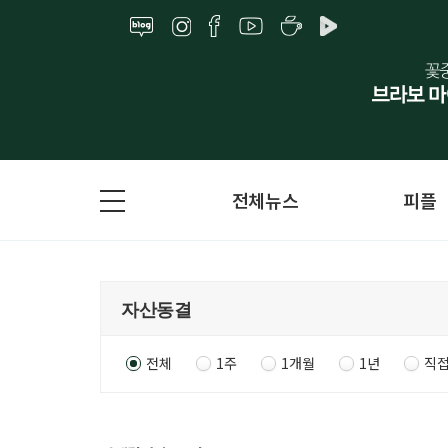
전체뉴스
피플
전체
1주
1개월
1년
직