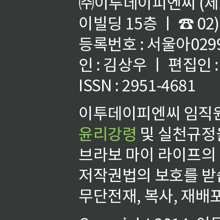
㈜이투데이피엔씨 (제호
이빌딩 15층 ㅣ ☎ 02)
등록번호 : 서울아02992
인 : 김상우 ㅣ 편집인
ISSN : 2951-4681
이투데이피엔씨 임직원
윤리강령
및 실천규정을
브라보 마이 라이프의
저작권법의 보호를 받
무단전재, 복사, 재배포