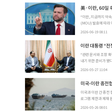
美·이란, 60일
“이란, 지금까지 약속 지켜…호
(MOU) 발효에 따라
이라고 밝히면서 후속 비핵
2026-06-19 08:11
블룸버그통신에 따르면
이란 대통령 “전
“관련 문서와 조항 
내기 위한 준비가 됐다고 밝혔다. 26일(현지시간) AFP
타밈 빈 하마드 알사
2026-05-27 11:04
미국-이란 종전협
미국과 이란 간 종전 
로그램 제한과 제재 
25일(현지시간) 미
2026-05-26 08:01
소식통들은 "미국과 