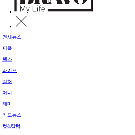
전체뉴스
피플
헬스
라이프
컬처
머니
테마
카드뉴스
컷&칼럼