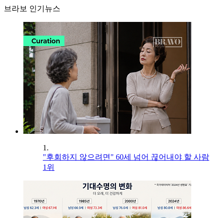
브라보 인기뉴스
1.
"후회하지 않으려면" 60세 넘어 끊어내야 할 사람
1위