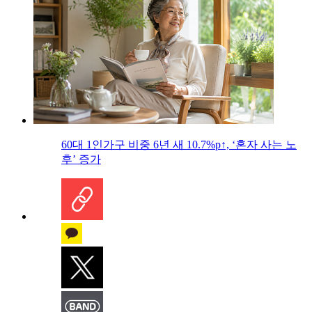
60대 1인가구 비중 6년 새 10.7%p↑, ‘혼자 사는 노
후’ 증가