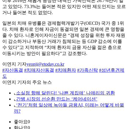
이후 2016년 새롭게 등장한 대책인 가족신탁은 26.7%만이 알
고 있었다. 73.3%는 들어본 적은 있지만 어떤 제도인지는 모르
거나 들어본 적도 없었다.
일본의 치매 유병률은 경제협력개발기구(OECD) 국가 중 1위
다. 치매 환자로 인해 자금이 동결되면 일본 경제에 큰 영향을
줄 수 있다. 니혼게이자이신문은 “경제 성장을 위한 투자 재원
이 감소하거나 부동산 거래가 침체되는 등 GDP 감소에 이를
수 있다”고 지적하며 “치매 환자의 금융 자산을 젊은 층으로
이동시키는 방안이 필요하다”고 강조했다.
이연지 기자
yeonji@etoday.co.kr
#자산동결
#치매자산동결
#치매환자
#가족신탁
#성년후견제
도
이연지 기자의 주요 뉴스
⌞
소실점 향해 달린다! ‘나쁜 계집애’ 나애리의 귀환
⌞
간병 시장의 선순환 만드는 ‘케어네이션’
⌞
‘전기’처럼 일상에 녹아들 금융AI, 미래는 어떻게 바뀔
까?
좋아요
0
화나요
0