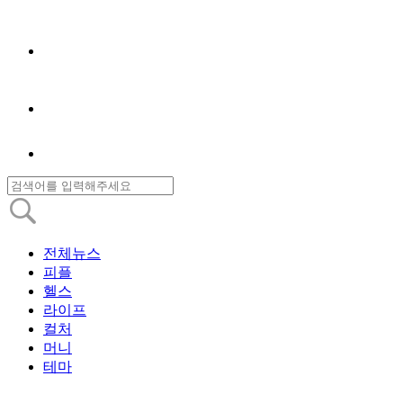
전체뉴스
피플
헬스
라이프
컬처
머니
테마