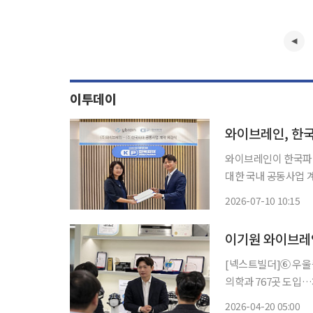
이투데이
와이브레인, 한
와이브레인이 한국파마
대한 국내 공동사업 계약을 체결했다고
과·신경과 병·의원을
2026-07-10 10:15
성장애, 우울증, 불안
[넥스트빌더]⑥ 우울증
의학과 767곳 도입
시동 “전자약은 일반 웰니스 기기가 아니라 임상적 유효성과 안전성을 입증해야 하는 의료기
2026-04-20 05:00