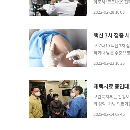
이로서 ‘코로나19 전화
19 전화상담 병·의원
2022-02-28 10:03
가 유선으로 이뤄지기
백신 3차 접종 시
코로나19 백신 3차
하거나 낮은 수준으로
경우 오미크론의 치명률
2022-02-23 16:36
다.(미접종시 오미크론
재택치료 중인데
보건복지부는 건강보험심
화 상담·처방 의료기관과
처방 의료기관은 재택
2022-02-14 08:46
처방이 가능한 동네 