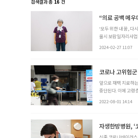
검색결과 총
16
건
“의료 공백 메우
‘모두 위한 내 꿈, 다시 뛰는 4050’ 캠페인 ‘
울시 보람일자리사업을 통해 인생의 재
한 내 꿈, 다시 뛰는
2024-02-27 11:07
한 보람일자리 사업을
코로나 고위험군 
앞으로 재택 치료하는
중단된다. 이에 고령층 
따르면 이달 1일부터
2022-08-01 14:14
자생한방병원, ‘
신종 코로나바이러스 