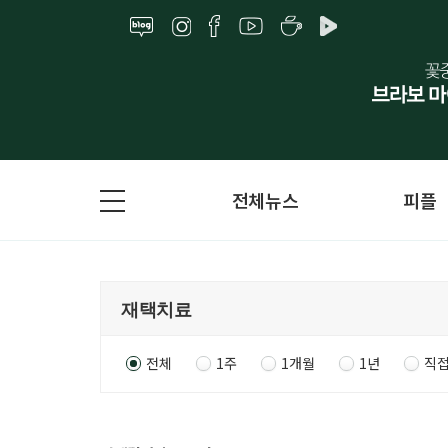
전체뉴스
피플
전체
1주
1개월
1년
직