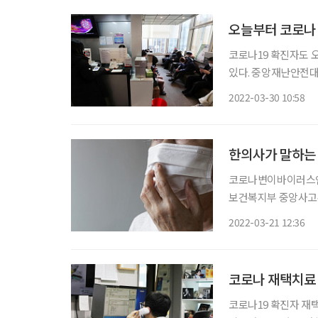
오늘부터 코로나
코로나19 확진자도 
있다. 중앙재난안전대책본부는 이 같은 내용의 ‘재택치료 외래진료센터 확충 추진방안’을 오
늘부터 시행한다. 이
2022-03-30 10:58
진료센터가 지정됐다. 
한의사가 말하는 
코로나변이바이러스인
보건복지부 중앙사고수습
만 명에 육박한다. 개인마다 다르겠지만 증상은 3~5일 이후 해소되는데, 재택치료 기간인 7일
2022-03-21 12:36
간 집에서만 시간을 
코로나 재택치료 
코로나19 확진자 재