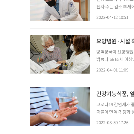
진자 수는 감소 추세
기준 재택치료자는 112
2022-04-12 10:51
도 각종 후유증이 계속되
요양병원·시설 
방역당국이 요양병원·
밝혔다. 또 65세 
해 적극 병상을 배정하는 등 대응도
2022-04-01 11:09
30일 이 같은 내용의
건강기능식품, 알
코로나19 감염세가 
더불어 면역력 강화 
에 따르면 국내 건강기능식
2022-03-30 17:26
억 원, 2021년 5