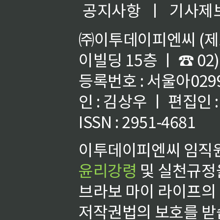
공지사항
ㅣ
기사제
㈜이투데이피엔씨 (제호
이빌딩 15층 ㅣ ☎ 02)
등록번호 : 서울아02992
인 : 김상우 ㅣ 편집인
ISSN : 2951-4681
이투데이피엔씨 임직원
윤리강령
및 실천규정을
브라보 마이 라이프의
저작권법의 보호를 받