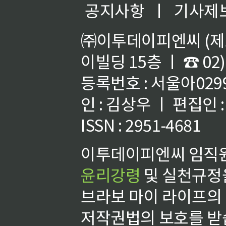
공지사항
ㅣ
기사제
㈜이투데이피엔씨 (제호
이빌딩 15층 ㅣ ☎ 02)
등록번호 : 서울아02992
인 : 김상우 ㅣ 편집인
ISSN : 2951-4681
이투데이피엔씨 임직원
윤리강령
및 실천규정을
브라보 마이 라이프의
저작권법의 보호를 받