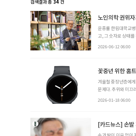
검색결과 총
34
건
노인의학 권위자가
윤종률 한림대학교병원 명예교수
고, 그 숫자로 상태를
국내 노인의학 권위자
2026-06-12 06:00
기한다. “혈압
꽃중년 위한 홈트
겨울철 중장년층에게 
문제다. 추위와 미끄
건강에 악영향을 줄 
2026-01-18 06:00
[카드뉴스] 손발 
손과 발이 이유 없이 저리