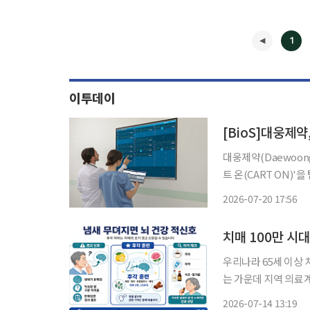
1
이투데이
[BioS]대웅제
대웅제약(Daewoon
트 온(CART ON)'
하고 시범운영에 돌입했
2026-07-20 17:56
형
◀
우리나라 65세 이상 
는 가운데 지역 의료
다"는 조언이 나왔다. 부산 온병원 이비인후과 이일우 과장과 신경과 하상욱 과장은 14일 "후
2026-07-14 13:19