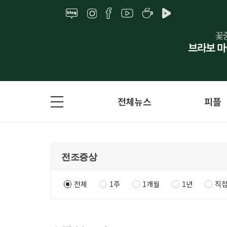
전체뉴스
피플
전체
1주
1개월
1년
직