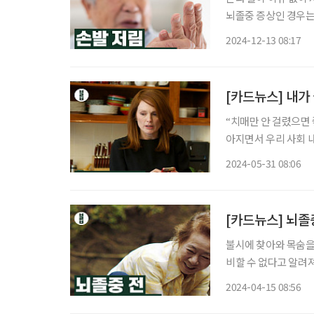
뇌졸중 증상인 경우는 적고,
둔화, 손발 저림 등 
2024-12-13 08:17
불량,
[카드뉴스] 내가
“치매만 안 걸렸으면 좋겠어.” 누군가의 말에 주변 사람들이 동요했다
아지면서 우리 사회 
체가 있다. 우리 사회
2024-05-31 08:06
에는 300만 명에 달
[카드뉴스] 뇌졸
불시에 찾아와 목숨을
비할 수 없다고 알려
상을 기억하라고 강조한다
2024-04-15 08:56
무엇인가요? 뇌혈관이