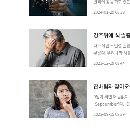
발하게 활동하고 있던 
이머병은 치매가 아니
2024-01-29 08:39
대한 궁금증을 박기형
강추위에 ‘뇌졸중 
대표적인 노인성 질환
부른다. 우리나라 사망
이 추운 겨울에는 혈
2023-12-19 08:44
찬바람과 찾아오는
9월이 되면 어김없이 들
‘September’다. “D
을 기억하나요?) 유
2023-09-15 08:39
흥겨운 리듬에 취해봐