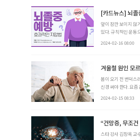
[카드뉴스] 뇌졸
앞이 잠깐 보이지 않
있다. 규칙적인 운동
지는 요즘, 지압으로 뇌졸중을 예방해 보자. 
2024-02-16 08:00
바로 올라간 선과 미
겨울철 원인 모르
봄이 오기 전 변덕스
신경 써야 한다. 요즘
다. 갑작스레 떨어진
2024-02-15 08:33
이다. 따라서 고지혈
“건망증, 무조건
스타 강사 김창옥 교수