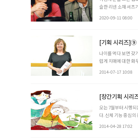
슬한 리넨 소재 셔츠가
변화에 맞춰 옷도 한
2020-09-11 08:00
허함이 느껴지는 것은
[기획 시리즈]⑨
나이를 먹다 보면 갖
럽게 치매에 대한 화
특별등급 5등급으로 
2014-07-17 10:08
본격적인 대비가 시작
[창간기획 시리
오는 7월부터 시행되
다. 신체 기능 중심
정하면서, 경증 치매
2014-04-28 17:02
치매 치료를 위해선 