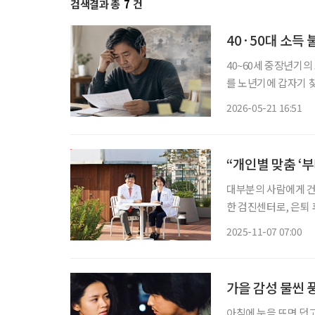
검색결과 총
7
건
40·50대 소득
40~60세 중장년기의
를 노년기에 갑자기 
환경까지 함께 살펴야 한다는 점을 보여준다
2026-05-21 16:51
Research & Thera
“개인별 맞춤 ‘
대부분의 사람에게 건
한 검진센터로, 은퇴
‘정해진 대로’ 움직
2025-11-07 07:00
을 분석해 최적의 검
가을 감성 물씬
아침에 눈을 뜨면 덥고