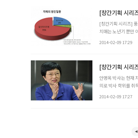
왔던
[창간기획 시리즈]
[창간기획 시리즈] 풍
치매는 노년기 뿐만 
이상 노인 10명 중 
2014-02-09 17:29
이유지만, 치매 예방
[창간기획 시리즈
안명옥 박사는 현재 
의로 박사 학위를 취
논설위원 출신으로 현
2014-02-09 17:27
으로 적을 두던 시절
치매