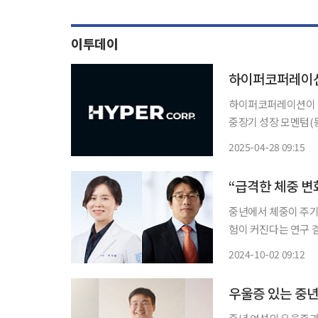
이투데이
하이퍼코퍼레이션
하이퍼코퍼레이션이 바
중장기 성장 모멘텀(동
와 상업화를 통해 실질적인 수익 창
2025-04-28 09:15
억제 기반 항염·항암제
“급격한 체중 변
중년에서 체중이 주기적
험이 커진다는 연구 결과가 나왔다. 류지원 분당서울대
서울대병원 의공학과 
2024-10-02 09:12
세 미만의 건강검진 
우울증 있는 중년