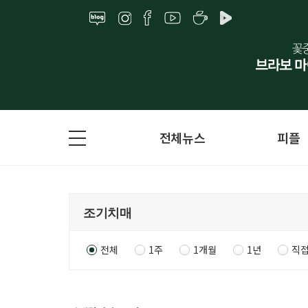
전체뉴스
피플
전체
1주
1개월
1년
직