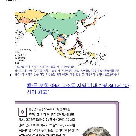
韓·日 포함 아태 고소득 지역 기대수명 84.1세 ‘아
시아 최고’