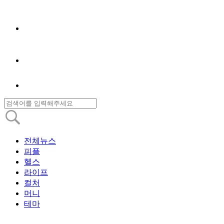
전체뉴스
피플
헬스
라이프
컬처
머니
테마