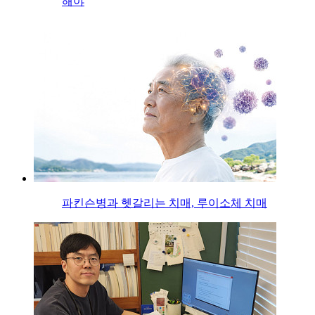
해야
파킨슨병과 헷갈리는 치매, 루이소체 치매