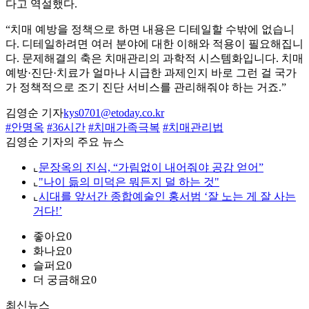
다고 역설했다.
“치매 예방을 정책으로 하면 내용은 디테일할 수밖에 없습니
다. 디테일하려면 여러 분야에 대한 이해와 적용이 필요해집니
다. 문제해결의 축은 치매관리의 과학적 시스템화입니다. 치매
예방·진단·치료가 얼마나 시급한 과제인지 바로 그런 걸 국가
가 정책적으로 조기 진단 서비스를 관리해줘야 하는 거죠.”
김영순 기자
kys0701@etoday.co.kr
#안명옥
#36시간
#치매가족극복
#치매관리법
김영순 기자의 주요 뉴스
⌞
문장옥의 진심, “가림없이 내어줘야 공감 얻어”
⌞
"나이 듦의 미덕은 뭐든지 덜 하는 것"
⌞
시대를 앞서간 종합예술인 홍서범 ‘잘 노는 게 잘 사는
거다!’
좋아요
0
화나요
0
슬퍼요
0
더 궁금해요
0
최신뉴스