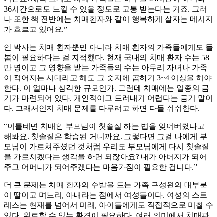
36시간으로도 느낄 수 있을 정도로 고통 받는다는 거죠. 그러
나 또한 책 전반에는 치매환자와 같이 행복하게 살자는 메시지
가 흐르고 있어요.”
안 박사는 치매 환자뿐만 아니라 치매 환자의 가족들에게도 돌
봄이 필요하다는 걸 지적했다. 현재 국내의 치매 환자 수는 58
만 명이고 그 영향을 받는 가족들의 수는 아무리 자녀나 가족
이 적어지는 시대라고 해도 그 숫자에 곱하기 3~4 이상을 해야
한다. 이 얼마나 심각한 규모인가. 그런데 치매에는 일종의 금
기가 마련되어 있다. 개인적이고 드러내기 어렵다는 금기 말이
다. 그래서인지 치매 문제를 다루려고 하면 다들 쉬쉬한다.
“이를테면 치매인 부모님이 칫솔질 하는 법을 잊어버렸다고
해봐요. 칫솔질은 학습된 거니까요. 그렇다면 그걸 나에게 부
모님이 가르쳐주셨던 것처럼 우리도 부모님에게 다시 칫솔질
을 가르치겠다는 생각을 하면 되잖아요? 내가 아버지가 되어
주고 어머니가 되어주겠다는 마음가짐이 필요한 겁니다.”
더 큰 문제는 치매 환자의 수발을 드는 가족 구성원의 대부분
이 딸이고 며느리, 아내라는 점에서 여성들이다. 여성의 스트
레스는 현재를 넘어서 미래, 아이들에게도 직접적으로 미칠 수
있다. 위로할 수 있는 환경이 필요하다. 여러 의미에서 치매관