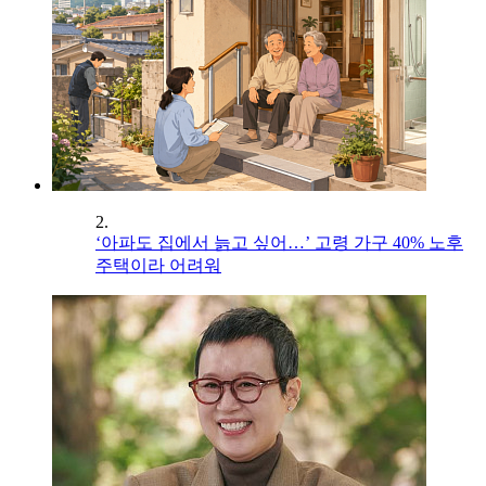
2.
‘아파도 집에서 늙고 싶어…’ 고령 가구 40% 노후
주택이라 어려워