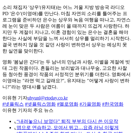
소리 채집자 '상우'(유지태)는 어느 겨울 지방 방송국 라디오
PD '은수'(이영애)를 만난다. 마침 자연의 소리를 틀어주는 프
로그램을 준비하던 은수는 상우와 녹음 여행을 떠나고, 자연스
레 눈이 맞은 두 사람은 여름이 올 때까지 뜨겁게 사랑한다. 하
지만 두 계절이 지나고, 이혼 경험이 있는 은수는 결혼을 해야
한다는 사실에 부담을 느껴 서서히 상우를 멀리하기 시작한다.
결국 변하지 않을 것 같던 사랑이 변하면서 상우는 예상치 못
한 실연을 맞이한다.
영화 '봄날은 간다'는 두 남녀의 만남과 사랑, 이별을 계절에 빗
대 그린 작품이다. 흔들리는 보리밭과 대나무숲, 고요한 사찰
등 청아한 풍경이 작품의 서정적인 분위기를 더한다. 영화에서
이영애는 "라면 먹고 갈래요?", 유지태는 "어떻게 사랑이 변하
니?"라는 명대사를 남겼다.
이유현 기자
uhyunl@etoday.co.kr
#넷플릭스
#넷플릭스영화
#멜로영화
#가을영화
#한국영화
이유현 기자의 주요 뉴스
⌞
“내려놓으니 보였다” 퇴직 부부의 다시 쓴 이모작
⌞
앱으로 연습하고, 모여서 뛰고…요즘 러닝 이렇게