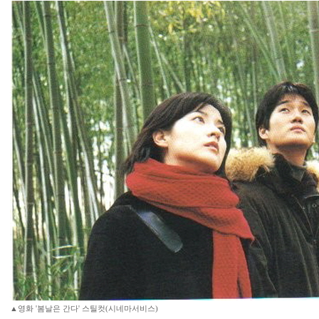
▲영화 '봄날은 간다' 스틸컷(시네마서비스)