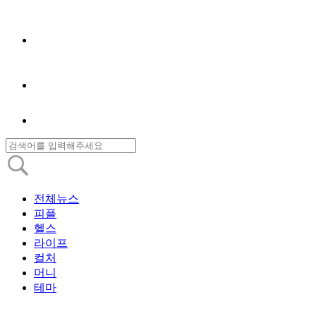
전체뉴스
피플
헬스
라이프
컬처
머니
테마