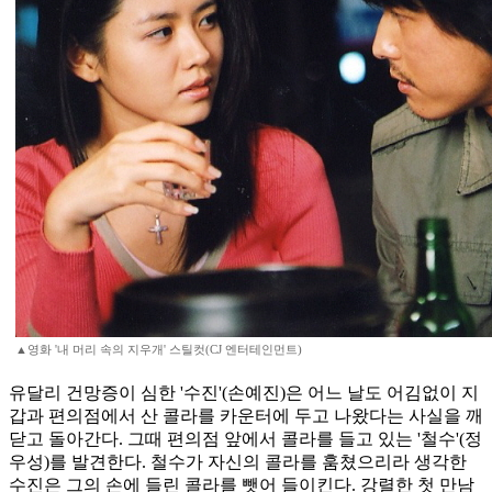
▲영화 '내 머리 속의 지우개' 스틸컷(CJ 엔터테인먼트)
유달리 건망증이 심한 '수진'(손예진)은 어느 날도 어김없이 지
갑과 편의점에서 산 콜라를 카운터에 두고 나왔다는 사실을 깨
닫고 돌아간다. 그때 편의점 앞에서 콜라를 들고 있는 '철수'(정
우성)를 발견한다. 철수가 자신의 콜라를 훔쳤으리라 생각한
수진은 그의 손에 들린 콜라를 뺏어 들이킨다. 강렬한 첫 만남