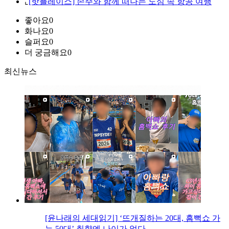
⌞
[핫플레이스] 손주와 함께 떠나는 도심 속 항공 여행
좋아요
0
화나요
0
슬퍼요
0
더 궁금해요
0
최신뉴스
[윤나래의 세대읽기] ‘뜨개질하는 20대, 흠뻑쇼 가
는 50대’ 취향엔 나이가 없다