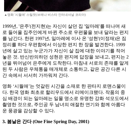
▲영화 '시월애' 스틸컷(브에나 비스타 인터내셔널 코리아)
1999년, '은주'(전지현)는 자신이 살던 집 '일마레'를 떠나며 새
로 들어올 집주인에게 바뀐 주소로 우편물을 보내 달라는 편지
를 남긴다. 한편 1997년, 일마레에 이사 온 '성현'(이정재)은 짐
정리를 하다 우편함에서 이상한 편지 한 장을 발견한다. 1999
년에 살고 있는 누군가가 자신이 살 집에 대한 이야기를 적어
놓은 것. 반신반의하던 성현은 편지에 답장을 보내고, 편지는 2
년을 뛰어넘어 은주에게 도착한다. 마침내 서로의 존재를 알게
된 두 사람은 우체통을 매개체로 소통하고, 같은 공간 다른 시
간 속에서 서서히 가까워져 간다.
영화 ‘시월애’는 엇갈린 시간을 소재로 한 판타지 로맨스물이
다. 한국 영화 최초로 할리우드에서 리메이크됐다. 작품의 중
심 배경이 되는 일마레는 일몰 명소로 유명한 강화 석모도에서
촬영한 것으로, 주인공 두 남녀의 애절한 연기와 함께 아름다
운 풍광을 감상할 수 있다.
3. 봄날은 간다 (One Fine Spring Day, 2001)