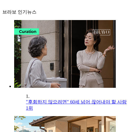
브라보 인기뉴스
1.
"후회하지 않으려면" 60세 넘어 끊어내야 할 사람
1위