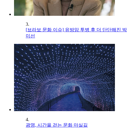
3.
[브라보 문화 이슈] 유방암 투병 후 더 단단해진 박
미선
4.
광명, 시간을 걷는 문화 마실길