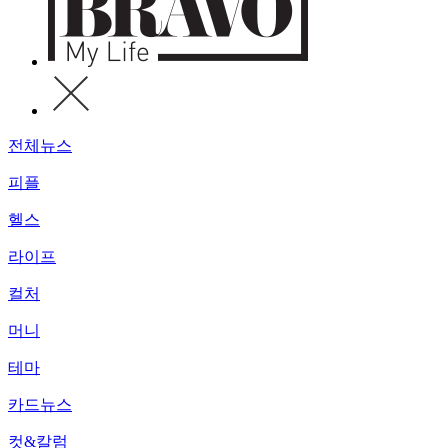
전체뉴스
피플
헬스
라이프
컬처
머니
테마
카드뉴스
컷&칼럼