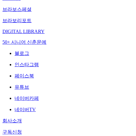
브라보스페셜
브라보리포트
DIGITAL LIBRARY
50+ 시니어 신춘문예
블로그
인스타그램
페이스북
유튜브
네이버카페
네이버TV
회사소개
구독신청