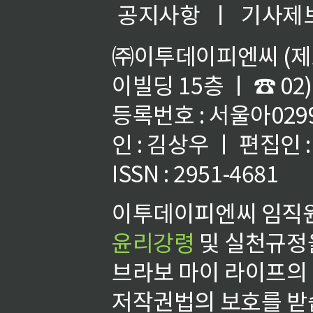
공지사항
ㅣ
기사제
㈜이투데이피엔씨 (제호
이빌딩 15층 ㅣ ☎ 02)
등록번호 : 서울아02992
인 : 김상우 ㅣ 편집인
ISSN : 2951-4681
이투데이피엔씨 임직원
윤리강령
및 실천규정을
브라보 마이 라이프의
저작권법의 보호를 받