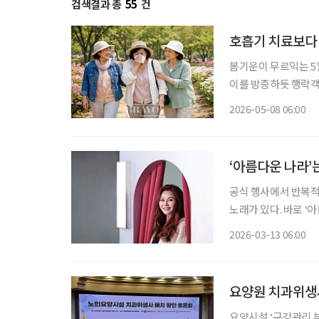
검색결과 총
55
건
호흡기 치료보다
봄기운이 무르익는 5월
이를 방증하듯 행락객
냥 달갑지 않다. 봄
2026-05-08 06:00
‘아름다운 나라’
공식 행사에서 반복적
노래가 있다. 바로 ‘아름다운 나라’다. 이 노래를 부른
을 좋아하지도, 그렇
2026-03-13 06:00
지칭하는 것이 아니다
요양원 치과위생사
요양시설 ‘구강관리 부