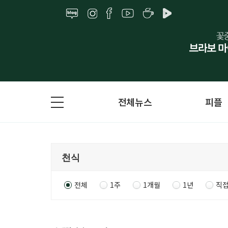
전체뉴스
피플
전체
1주
1개월
1년
직