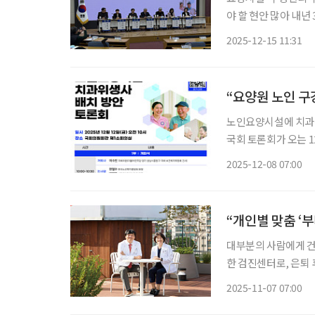
야 할 현안 많아 내년 3월 ‘의료·요양 등 지역 돌봄의 통합지원’이 본격화되는 시점을 앞두고,
노인요양시설 치과위생
2025-12-15 11:31
다. 이날 열린 ‘노
“요양원 노인 구
노인요양시설에 치과
국회 토론회가 오는 
력 배치와 운영체계를
2025-12-08 07:00
론회는 국회 보건복
앙회와
“개인별 맞춤 ‘
대부분의 사람에게 건
한 검진센터로, 은퇴
‘정해진 대로’ 움직
2025-11-07 07:00
을 분석해 최적의 검