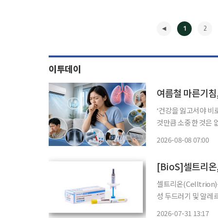
1
2
이투데이
여름철 마른기침,
‘건강을 잃고서야 비
것만큼 소중한 것은 
쏙)’을 통해 일상생활에
2026-08-08 07:00
폭염으로 에어컨 사용
◀
[BioS]셀트리온
셀트리온(Celltrion)은 유럽 주요 5개국 중
성 두드러기 및 알레르기성
매 확대가 빠르게 이
2026-07-31 13:17