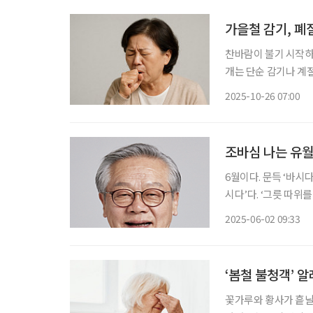
가을철 감기, 
찬바람이 불기 시작하
개는 단순 감기나 계
있을 수 있다. 대표
2025-10-26 07:00
사람에게 잘 발생해 
조바심 나는 유
6월이다. 문득 ‘바시
시다’다. ‘그릇 따위
을 털어내는 일을 뜻하
2025-06-02 09:33
설에도 나온다. 곡식 
‘봄철 불청객’ 
꽃가루와 황사가 흩날