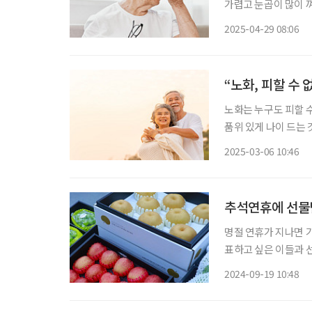
가렵고 눈곱이 많이 껴
호흡기에도 영향을 끼칠
2025-04-29 08:06
알레르기성 결막염에 
“노화, 피할 수
노화는 누구도 피할 
품위 있게 나이 드는 것
(Successful a
2025-03-06 10:46
올바른 생활습관과 건
추석연휴에 선물받
명절 연휴가 지나면 
표하고 싶은 이들과 
로 과일이기 때문이다.
2024-09-19 10:48
한국농수산식품유통공사