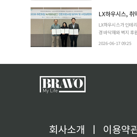
옴리클로 판매를 시작
LX하우시스, 
LX하우시스가 인테리
경 바닥재와 벽지 후
속 확대한다는 방침이다. LX하우시스는 사회공헌 민관협력사업인 ‘취약계층 
2026-06-17 09:25
사업’과 ‘녹색유아공
회사소개
ㅣ
이용약