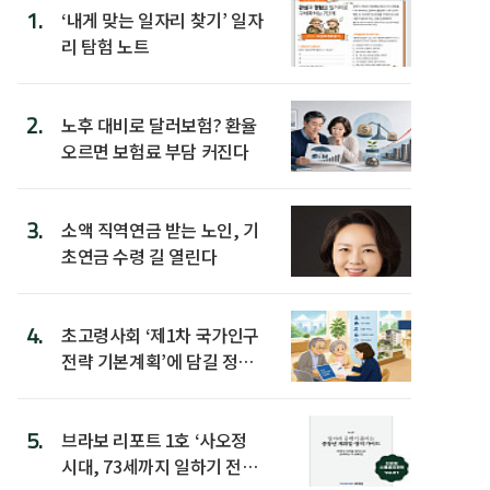
1.
‘내게 맞는 일자리 찾기’ 일자
리 탐험 노트
2.
노후 대비로 달러보험? 환율
오르면 보험료 부담 커진다
3.
소액 직역연금 받는 노인, 기
초연금 수령 길 열린다
4.
초고령사회 ‘제1차 국가인구
전략 기본계획’에 담길 정책
은
5.
브라보 리포트 1호 ‘사오정
시대, 73세까지 일하기 전략’