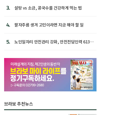
3.
설탕 vs 소금, 콩국수를 건강하게 먹는 법
4.
팔자주름 생겨 고민이라면 지금 해야 할 일
5.
노인일자리 안전관리 강화, 안전전담인력 613명
첫 배치
브라보 추천뉴스