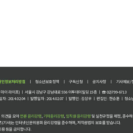
개인정보처리방침
ㅣ
청소년보호정책
ㅣ
구독신청
ㅣ
공지사항
ㅣ
기사제보/
이 라이프) ㅣ 서울시 강남구 강남대로 556 이투데이빌딩 15층 ㅣ ☎ 02)799-6713
 : 2014.02.04 ㅣ 발행일자 : 2014.02.07 ㅣ 발행인 : 김상우 ㅣ 편집인 : 한승훈 ㅣ
 의견을 모아
언론 윤리강령
,
기자윤리강령
,
임직원 윤리강령
및 실천규정을 제정, 준수하
츠(기사)는 인터넷신문위원회 윤리강령을 준수하며, 저작권법의 보호를 받습니다.
 이용 등을 금지합니다.