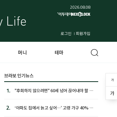
2026.08.08
로그인
회원가입
머니
테마
브라보 인기뉴스
가
1.
"후회하지 않으려면" 60세 넘어 끊어내야 할 사
가
람 1위
2.
‘아파도 집에서 늙고 싶어…’ 고령 가구 40% 노
후 주택이라 어...