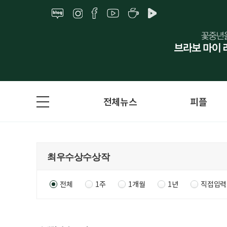
전체뉴스
피플
전체
1주
1개월
1년
직접입력