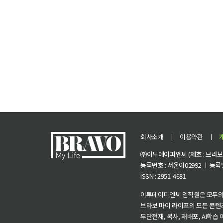
회사소개
ㅣ
이용약관
ㅣ
㈜이투데이피엔씨 (제호 : 브라보 마
등록번호 : 서울아02992 ㅣ 등록일자
ISSN : 2951-4681
이투데이피엔씨 임직원은 모두의
브라보 마이 라이프의 모든 콘텐
무단전재, 복사, 재배포, AI학습