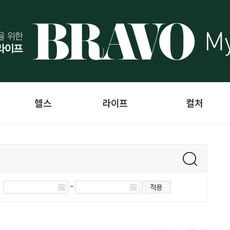
헬스
라이프
컬처
~
적용