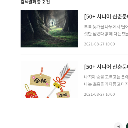
검색결과 총
2
건
[50+ 시니어 신춘문
부록 늦가을 나무에서 떨어진 모과 한 알 대책 없는 레드카드 향도 빛깔도 잃은 나이테와 검버
섯만 남았다 흙에 다는 댓글 진물 어느 날 보충 설명도 없이 등 떠민 세월이 괘씸하다 유턴이
2021-08-27 10:00
[50+ 시니어 신춘문
나직이 숨을 고르고는 붓에 
나는 호흡을 가다듬고 마지
획을 마무리했다. 나는 황
2021-08-27 10:00
의 용이 화목하게 깃들어 