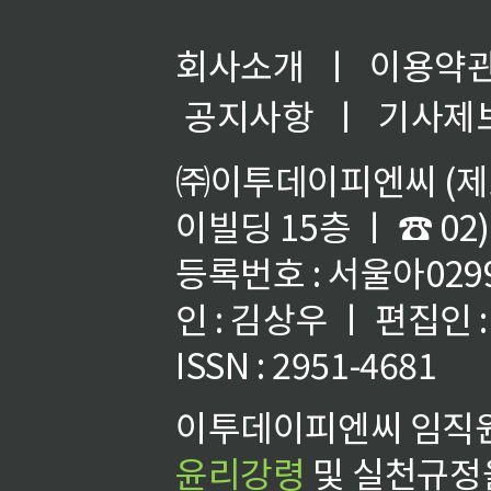
회사소개
ㅣ
이용약
공지사항
ㅣ
기사제
㈜이투데이피엔씨 (제호
이빌딩 15층 ㅣ ☎ 02)
등록번호 : 서울아02992
인 : 김상우 ㅣ 편집인
ISSN : 2951-4681
이투데이피엔씨 임직원
윤리강령
및 실천규정을