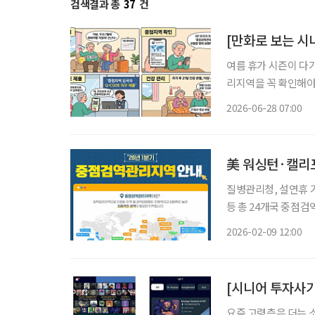
검색결과 총
37
건
[만화로 보는 시
여름 휴가 시즌이 다
리지역을 꼭 확인해야 합니다. ​질병관리청이 전 세계 감염병 유행
부터 적용되는 ‘202
2026-06-28 07:00
관리지역’이란 치명률
질병관리청, 설연휴 기
등 총 24개국 중점
로 손 씻기 등으로 예방 설 연휴를 맞이해 해외여행을 계획 중이라면 출국 전 방문 국가
2026-02-09 12:00
요즘 고령층은 더는 