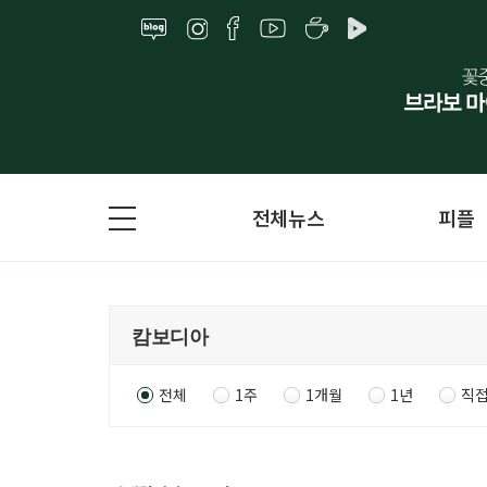
전체뉴스
피플
전체
1주
1개월
1년
직