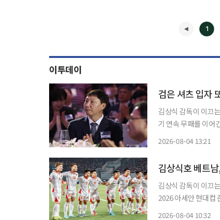
1
이투데이
검은 셔츠 입자 
김상식 감독이 이끄는
기 연속 무패를 이어간
베트남은 3일(현지시
2026-08-04 13:21
◀
김상식호 베트남,
김상식 감독이 이끄는
2026 아세안 현대컵 준결승 진출 가능
르의 파칸사리 스타디
2026-08-04 10:32