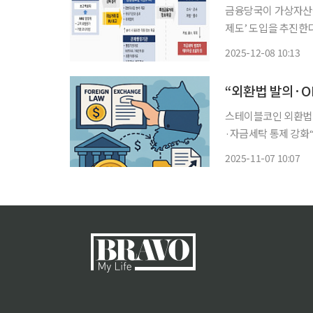
금융당국이 가상자산을
제도’ 도입을 추진한
가지 못하도록 즉시 동결하는 
2025-12-08 10:13
(FIU)은 5일 업
고 초
스테이블코인 외환법 
·자금세탁 통제 강화“투명성
금 흐름에 대한 통제
2025-11-07 10:07
계에 포함하는 한편, 