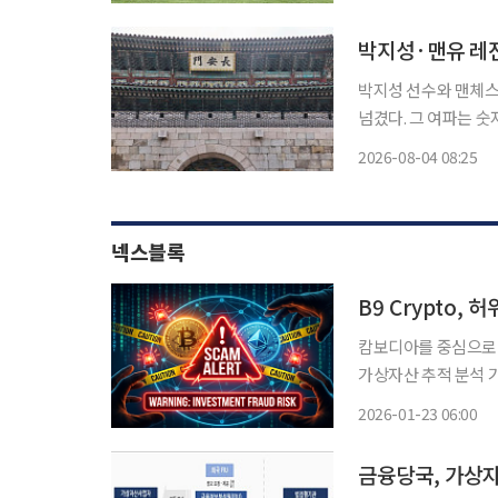
를
박지성·맨유 레전
박지성 선수와 맨체스
넘겼다. 그 여파는 숫자로
데이 취재를 종합하면,
2026-08-04 08:25
넥스블록
B9 Crypto,
캄보디아를 중심으로 
가상자산 추적 분석 기업
Crypto)'이 합법
2026-01-23 06:00
금융당국, 가상