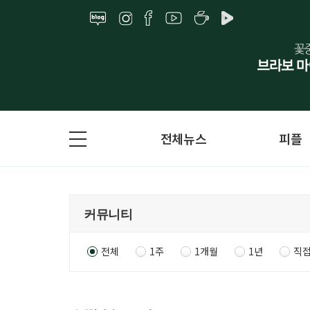
전체뉴스
피플
전체
1주
1개월
1년
직