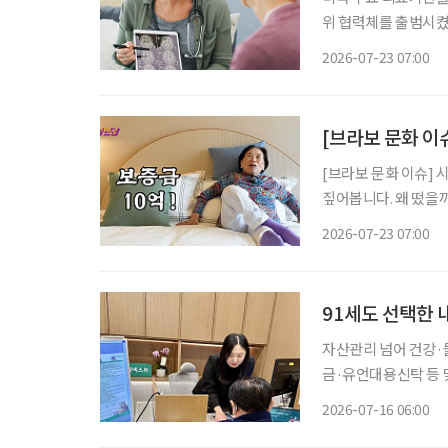
위 협력체를 출범시켰
등장하면서, 치료제 특
2026-07-23 07:00
료기관들은 지난 21일(
[브라보 문화 이
[브라보 문화 이슈] 
짚어봅니다. 왜 떴을까? 초고령사회에 실버타운을 향한 관심이 높아지는 가운데, 실버타운을
조명하는 미디어 콘텐츠
2026-07-23 07:00
원주인공’에서는 더 클
91세도 선택한 
자산관리 넘어 건강
금·유언대용신탁 등 
한 서비스 제공 금융권에서 시니어의 니즈는 갈수록 다양해지고 있다. 지금 무엇이 필요한지
2026-07-16 06:00
정확히 파악하는 시니