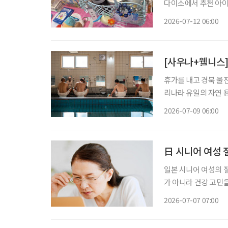
다이소에서 추천 아이
와 목욕시간을 셀프케어의 시간으로
2026-07-12 06:00
전후의 감각을 세밀하
[사우나+웰니스]
휴가를 내고 경북 울
리나라 유일의 자연 
고 욕장을 찾은 어르
2026-07-09 06:00
와 셀럽, 전시가 모인
日 시니어 여성 절
일본 시니어 여성의 절
가 아니라 건강 고민을 
어 커뮤니티 ‘취미인
2026-07-07 07:00
대상으로 ‘시니어 여