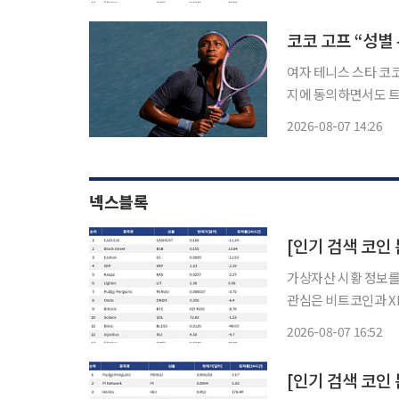
안 2.29% 내렸지만
코코 고프 “성별
여자 테니스 스타 코코
지에 동의하면서도 트랜
(현지시간) 캐나다 
2026-08-07 14:26
라 데이(미국)를 꺾은
넥스블록
가상자산 시황 정보를 
관심은 비트코인과 X
로 빠르게 확산하는 양상을 보였다. 대형주 가운데서는 XR
2026-08-07 16:52
안 2.29% 내렸지만