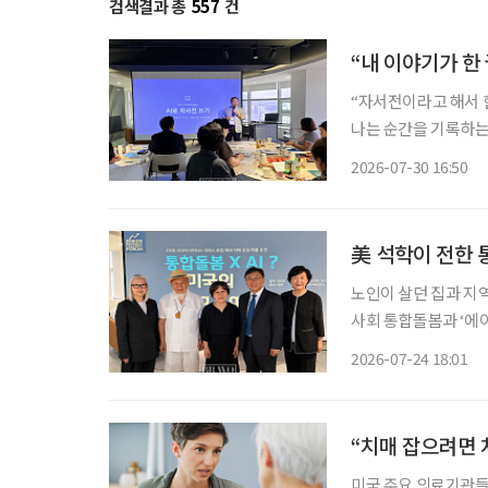
검색결과 총
557
건
“내 이야기가 한
“자서전이라고 해서 
나는 순간을 기록하는 ‘자전적 에
포용협회장인 송민호 
2026-07-30 16:50
공지능(AI) 사용법을
美 석학이 전한 
노인이 살던 집과 지
사회 통합돌봄과 ‘에이징 
한국 통합돌봄의 미래를 모색하는 자리가 
2026-07-24 18:01
지에서 오틸리아 리 
“치매 잡으려면 
미국 주요 의료기관들