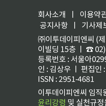
회사소개
ㅣ
이용약
공지사항
ㅣ
기사제
㈜이투데이피엔씨 (제호
이빌딩 15층 ㅣ ☎ 02)
등록번호 : 서울아02992
인 : 김상우 ㅣ 편집인
ISSN : 2951-4681
이투데이피엔씨 임직원
윤리강령
및 실천규정을