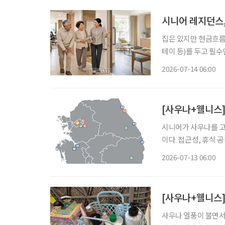
시니어 레지던스
집은 있지만 현금흐름
테이 등)를 두고 필
선택지가 될 수 있을까? 우리나라는 빠르게 초고령사회로 들어섰다. 고령층이 늘
2026-07-14 06:00
데, 75세 이상 후기
[사우나+웰니스]
시니어가 사우나를 고를 땐 시니어에게는 유행하는 장소보다 몸에 무리
이다. 접근성, 휴식 
편하게 만들고 안전하게 빠져나올 수 있어
2026-07-13 06:00
지 확인한다. 온도 :
[사우나+웰니스]
사우나 열풍이 불면서