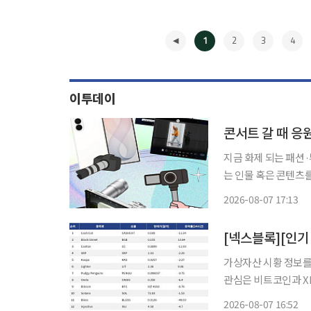
1
2
3
4
이투데이
콘서트 갈 때 응
지금 화제 되는 패션
는 인물 혹은 콘텐츠를 
대와 알파세대의 합성어)의 눈길
2026-08-07 17:13
공연장. 응원봉만큼이
◀
가상자산 시황 정보를 
관심은 비트코인과 X
로 빠르게 확산하는 양상을 보였다. 대형주 가운데서는 XR
2026-08-07 16:52