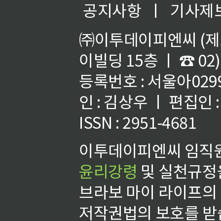
공지사항
ㅣ
기사제
㈜이투데이피엔씨 (제호
이빌딩 15층 ㅣ ☎ 02)
등록번호 : 서울아02992
인 : 김상우 ㅣ 편집인
ISSN : 2951-4681
이투데이피엔씨 임직원
윤리강령
및 실천규정을
브라보 마이 라이프의
저작권법의 보호를 받