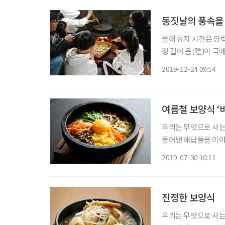
동짓날의 풍속을
올해 동지 시간은 양력 
장 길어 음(陰)이 극
싹트는 사실상 새해의
2019-12-24 09:54
여름철 보양식 ‘
우리는 무엇으로 사는
풀어낸 해답들을 이야기
여러분의 올곧은 지적도 기대한다. 더운 여름철에 엉뚱하게
2019-07-30 10:11
지 이유
진정한 보양식
우리는 무엇으로 사는가? 우리는 무엇을 먹어야 하는가? 이런 의문에 대한,