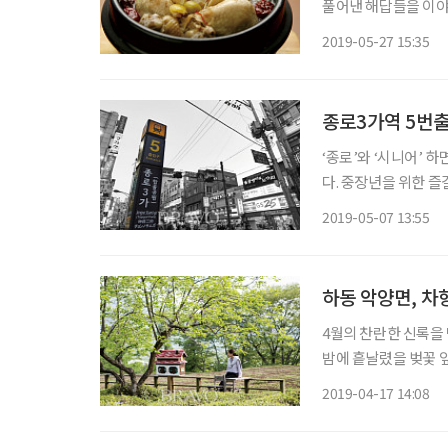
풀어낸 해답들을 이야기하고 싶다. 부족한 재주로 나름 열심
여러분의 올곧은 지적도 기대한다. 조금은 마뜩잖은 내용
2019-05-27 15:35
여기저기서 보양식을 찾
종로3가역 5번
‘종로’와 ‘시니어’ 
다. 중장년을 위한 즐
시작은 종로3가역 5번출구를 나서면서부터
2019-05-07 13:55
하동 악양면, 차
4월의 찬란한 신록을 
밤에 흩날렸을 벚꽃 
은빛 섬진강과 푸른 
2019-04-17 14:08
생기를