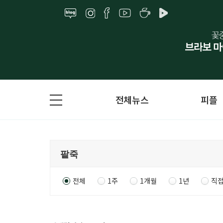
전체뉴스
피플
전체
1주
1개월
1년
직