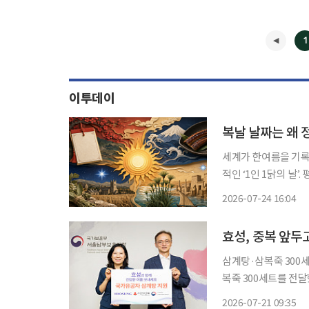
1
이투데이
복날 날짜는 왜 
세계가 한여름을 기록한 
적인 ‘1인 1닭의 날
네 조상이 허락해준 날
2026-07-24 16:04
습니다. 가장 더
효성, 중복 앞
삼계탕·삼복죽 300세트 전달 효성이 국가유공자들을 위해 서울
복죽 300세트를 전달했다고 21일 밝혔다. 이
측은 무더위에 쉽게 
2026-07-21 09:35