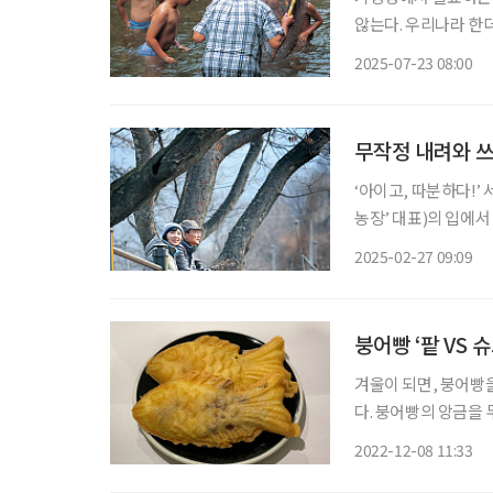
않는다. 우리나라 한
피하고 시원하게 지내기 위해 여러
2025-07-23 08:00
위가 기승을 부리는 
무작정 내려와 쓰
‘아이고, 따분하다!’
농장’ 대표)의 입에서
루한 나날에서 신속하
2025-02-27 09:09
같이하는 사람들과 함
붕어빵 ‘팥 VS 
겨울이 되면, 붕어빵
다. 붕어빵의 앙금을
‘부먹(부어 먹기)’과
2022-12-08 11:33
하나다. 물론 이는 개