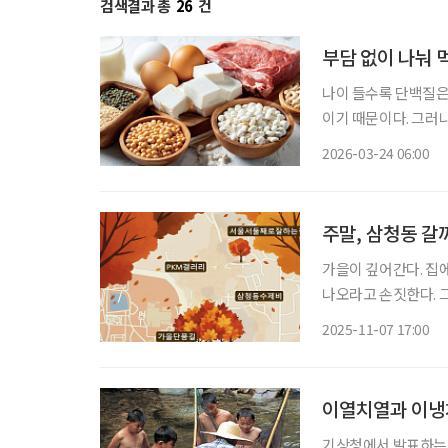
검색결과 총
26
건
부담 없이 나눠 
나이 들수록 단백질은
이기 때문이다. 그러
한 끼를 온전히 먹는
2026-03-24 06:00
주말, 삼청동 갈
가을이 깊어간다. 집
나오라고 손짓한다. 
어가면 삼청동이 나온
2025-11-07 17:00
이열치열과 이냉
기상청에서 발표하는 