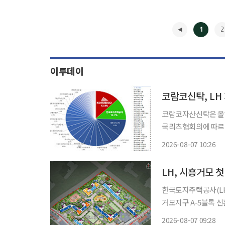
1
2
이투데이
코람코신탁, LH
코람코자산신탁은 올해 
국리츠협회의에 따르면 
을 운용해 국내 리츠 시장점유
2026-08-07 10:26
국토지주택공사(LH)는 
◀
LH, 시흥거모 
한국토지주택공사(LH)가
거모지구 A-5블록 
시흥거모 A-5블록은
2026-08-07 09:28