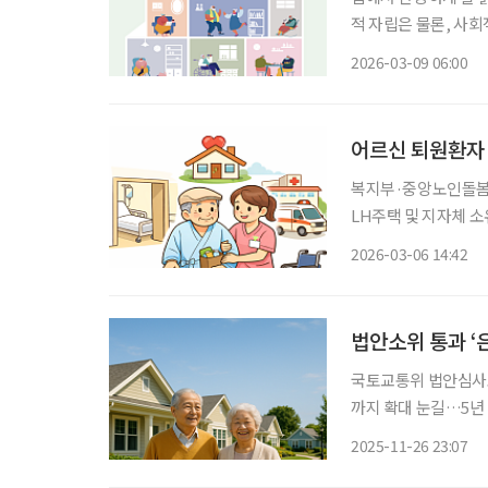
적 자립은 물론, 사
회에서는 이웃과 지역사회의 역할이
2026-03-09 06:00
으로 떠
어르신 퇴원환자 
복지부·중앙노인돌봄지
LH주택 및 지자체 
도 2개소 정부가 고령 퇴원환자의 지역사회 복귀를 돕는 디딤돌 역할을 할 ‘중간집’ 시범사업
2026-03-06 14:42
을 추진한
법안소위 통과 ‘
국토교통위 법안심사소위 통
까지 확대 눈길…5년 단위 기본계
회 법안심사소위원회를 통과
2025-11-26 23:07
24일 열린 국토교