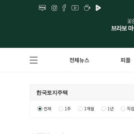
전체뉴스
피플
전체
1주
1개월
1년
직