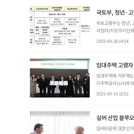
국토부, 청년·고
국토교통부는 청년, 
사업자(지방자치단체,
다고 28일 밝혔다. 특화주택은 거주공간과 함께 사회복지시설, 돌봄공간, 공유오피스 등 다양
2025-09-28 14:54
한 지원시설 및 멘토
임대주택 고령자 
임대주택에 거주하는 1인 
지주택공사(LH)에 따
명을 대상으로 ‘인공지
2025-09-14 12:52
로바 케어콜’을 활용
실버 산업 블루오
실버타운에 대한 인식