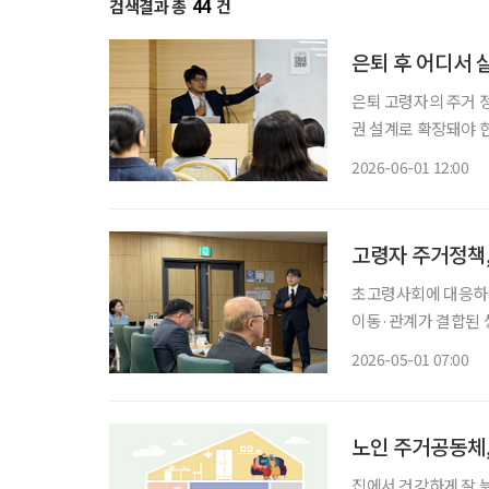
검색결과 총
44
건
은퇴 후 어디서 
은퇴 고령자의 주거 
권 설계로 확장돼야 
관계와 일상생활이 이
2026-06-01 12:00
심이
고령자 주거정책,
초고령사회에 대응하기
이동·관계가 결합된 
과 지역에서 계속 살
2026-05-01 07:00
노인 주거공동체,
집에서 건강하게 잘 늙어가