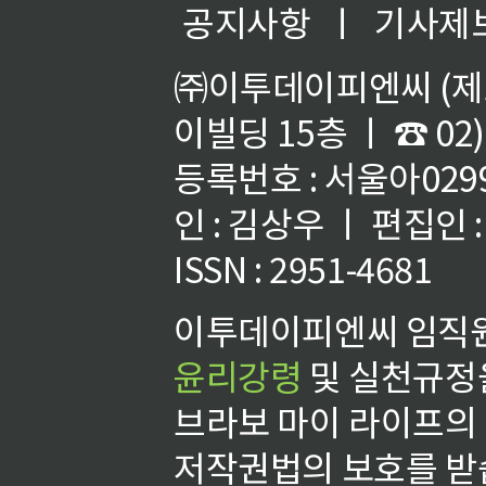
공지사항
ㅣ
기사제
㈜이투데이피엔씨 (제호
이빌딩 15층 ㅣ ☎ 02)
등록번호 : 서울아02992
인 : 김상우 ㅣ 편집인
ISSN : 2951-4681
이투데이피엔씨 임직원
윤리강령
및 실천규정을
브라보 마이 라이프의
저작권법의 보호를 받