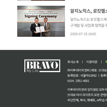
업체들은 인공지능(AI)으
알지노믹스, 로킷헬
알지노믹스는 로킷헬스케어
구개발 및 사업화 협력을 위한 
스가 보유한 원형 리보핵산
2026-07-15 14:00
및 항노화 기술을 기반으로
회사소개
ㅣ
이용약관
ㅣ
㈜이투데이피엔씨 (제호 : 브라보 마
등록번호 : 서울아02992 ㅣ 등록일자
ISSN : 2951-4681
이투데이피엔씨 임직원은 모두의
브라보 마이 라이프의 모든 콘텐
무단전재, 복사, 재배포, AI학습