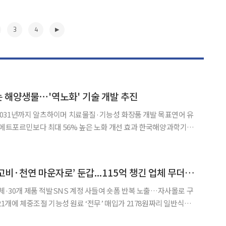
3
4
사는 해양생물⋯'역노화' 기술 개발 추진
해 2031년까지 알츠하이머 치료물질·기능성 화장품 개발 목표연어 유
포르민보다 최대 56% 높은 노화 개선 효과 한국해양과학기술
 사는 그린란드 상어, 4000년을 사는 흑산호 등 해양생물의 강한 생명
돌리는 '역노화(Reverse Aging)'
▶
일반식품→‘먹는 위고비·천연 마운자로’ 둔갑...115억 챙긴 업체 무더기 적발[종합]
업체·30개 제품 적발SNS 계정 사들여 숏폼 반복 노출…자사몰로 구
조절 기능성 원료 ‘전무’ 매입가 2178원짜리 일반식품
연 마운자로’로 둔갑시켜 6만원에 판매한 업체들이 무더기로 적발됐다.