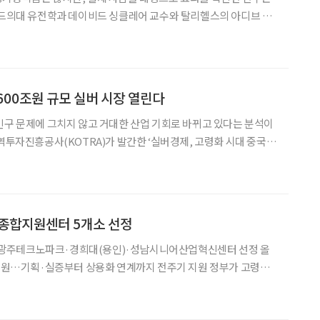
 ‘프런티어스 인 제네틱스’에 사람을 대상으로 한 노화 개입 연구를
미국의 장수과학 플랫폼 ‘라이프스팬닷컴’은 지난 2일
600조원 규모 실버 시장 열린다
인구 문제에 그치지 않고 거대한 산업 기회로 바뀌고 있다는 분석이
역투자진흥공사(KOTRA)가 발간한 ‘실버경제, 고령화 시대 중국 시
국 실버경제가 이미 소비 성장의 새로운 엔진으로 부상했으며, 한국
지테크, 요양서비스 분야를 중심으로 적지 않은 사업 기
 종합지원센터 5개소 선정
광주테크노파크·경희대(용인)·성남시니어산업혁신센터 선정 올
원…기획·실증부터 상용화 연계까지 전주기 지원 정부가 고령자
보건복지부와 한국보건산업진흥원은 17일
첨단기술 기반 제품·서비스의 실증과 상용화를 체계적으로 지원할 ‘