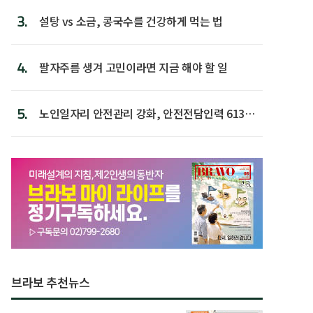
3.
설탕 vs 소금, 콩국수를 건강하게 먹는 법
4.
팔자주름 생겨 고민이라면 지금 해야 할 일
5.
노인일자리 안전관리 강화, 안전전담인력 613명
첫 배치
브라보 추천뉴스