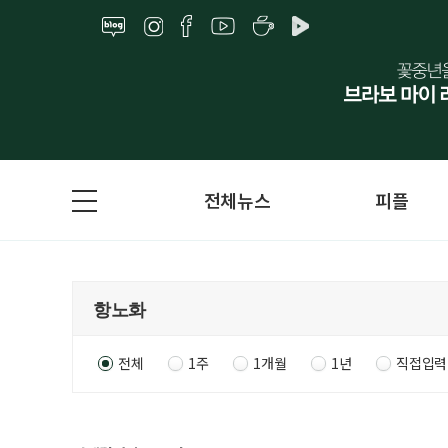
전체뉴스
피플
전체
1주
1개월
1년
직접입력