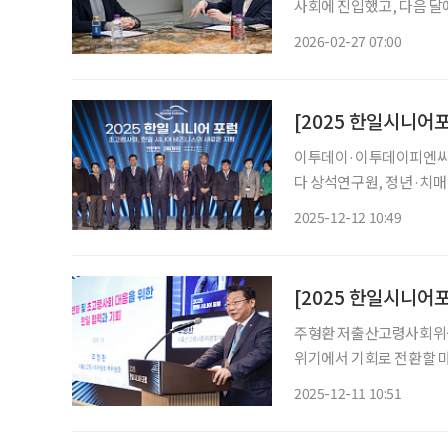
사회에 진입했고, 다음 달
점을 맞이하기 때문입니다.
2026-02-27 07:00
주거 등 사회 시스템 전
이투데이·이투데이피엔씨 1
다 상석연구원, 정년·치매
모델 제언하기도 “정년 연
2025-12-12 10:49
어져 한국과 일본이 급
주형환 저출산고령사회위원회
위기에서 기회로 전환할 마
나스에서 열린 ‘2025 
2025-12-11 10:51
초고령사회에 진입한 국가”