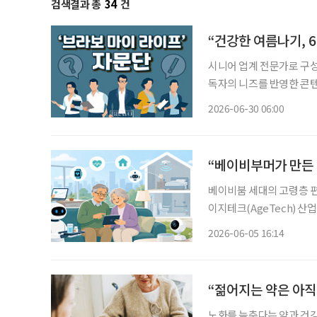
검색결과 총
34
건
“건강한 여름나기, 
시니어 업계 전문가로 구성된 
독자의 니즈를 반영한 콘텐츠와
28일 오전 9시~10시 30분 참석 조성권 이투데이피엔씨 미래설계연구원장, 
2026-06-30 06:00
교 시니어비즈니스학과 교
“베이비부머가 만든 
베이비붐 세대의 고령층 
이지테크(AgeTech) 산업이 새로
발간한 ‘에이지테크 중심의
2026-06-05 16:14
순히 복지 수요 증가에 그
“젊어지는 약은 아직
노화를 늦춘다는 약과 건