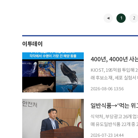
1
2
이투데이
400년, 4000년 
KIOST, 195억원 투입
래 후보소재, 세포 실험서 메트
원(KIOST)이 400년을
2026-08-06 13:56
력을 활용해 인간의 노화를 되
◀
식약처, 부당광고 26개 
매 유도일반식품 22개 중 21개에 체중
을 ‘먹는 위고비’와 ‘천
2026-07-23 14:44