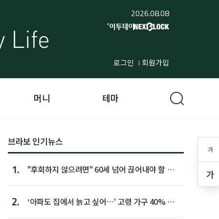
2026.08.08
로그인
회원가입
머니
테마
브라보 인기뉴스
가
1.
"후회하지 않으려면" 60세 넘어 끊어내야 할 사
가
람 1위
2.
‘아파도 집에서 늙고 싶어…’ 고령 가구 40% 노
후 주택이라 어...