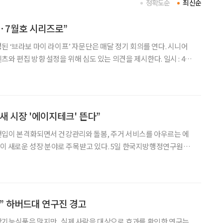
정확도순
최신순
6·7월호 시리즈로”
‘브라보 마이 라이프’ 자문단은 매달 정기 회의를 연다. 시니어
 편집 방향 설정을 위해 심도 있는 의견을 제시한다. 일시 : 4월
박영란 강남대학
수, 양진옥 굿네이버스 미래재단 대표
새 시장 '에이지테크' 뜬다”
편입이 본격화되면서 건강관리와 돌봄, 주거 서비스를 아우르는 에
운 성장 분야로 주목받고 있다. 5일 한국지방행정연구원이
 지역 고령친화산업 육성 전략’ 보고서에 따르면, 초고령사회가 단
치지 않고 새로운 산업 기회를 만들어내고 있다고 분석
” 하버드대 연구진 경고
강기능식품은 많지만, 실제 사람을 대상으로 효과를 확인한 연구는