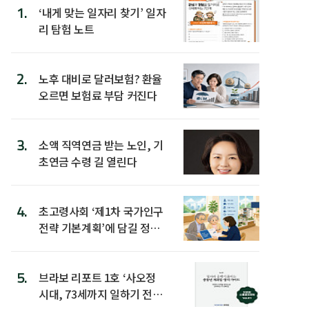
1.
‘내게 맞는 일자리 찾기’ 일자
리 탐험 노트
2.
노후 대비로 달러보험? 환율
오르면 보험료 부담 커진다
3.
소액 직역연금 받는 노인, 기
초연금 수령 길 열린다
4.
초고령사회 ‘제1차 국가인구
전략 기본계획’에 담길 정책
은
5.
브라보 리포트 1호 ‘사오정
시대, 73세까지 일하기 전략’