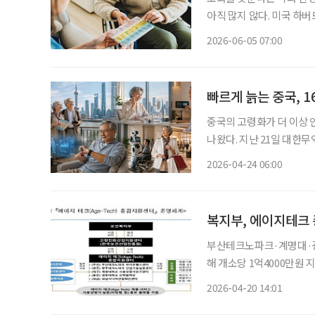
아직 많지 않다. 미국 하버드의대 유전학과 데이비드 싱클레어 교수와 탈리헬스의 아디브 존
슨 박사는 최근 국제학술지
2026-06-05 07:00
종합한 논문을 발표했다. 
빠르게 늙는 중국, 1
중국의 고령화가 더 이상 
나왔다. 지난 21일 대한무
장의 신기회’ 보고서는 중
2026-04-24 06:00
기업에도 헬스케어와 에이
복지부, 에이지테크
부산테크노파크·계명대·
해 개소당 1억4000만원 지
대상 첨단기술 산업 육성에 본격적으로 나선다. 
2026-04-20 14:01
고령자 대상 인공지능 등 