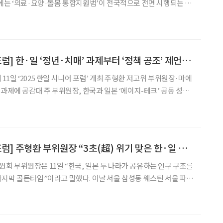
에는 ‘의료·요양·돌봄 통합지원법’이 전국적으로 전면 시행되는 시
 이에 따라 돌봄을 단순 노인 복지 개념이 아닌, 의료·연금·노동·
체를 고령친화적으로 재설계해야 한다는 문제의식을 제기합니다. 이
[2025 한일시니어포럼] 한·일 ‘정년·치매’ 과제부터 ‘정책 공조’ 제언까지 해법 논의
1일 ‘2025 한일 시니어 포럼’ 개최 주형환 저고위 부위원장·마에
 과제에 공감대 주 부위원장, 한국과 일본 ‘에이지-테크’ 공동 성장
장에 대한 기업의 저항, 일본은 어떻게 극복했나요?” 청중 질문 이
속한 고령화라는 동일한 구조적 위기 속에서 정
[2025 한일시니어포럼] 주형환 부위원장 “3초(超) 위기 맞은 한·일 초고령사회 해법 공동 모색”
 부위원장은 11일 “한국, 일본 두 나라가 공유하는 인구 구조를
지막 골든타임”이라고 말했다. 이날 서울 삼성동 웨스틴 서울 파르
한일 시니어 포럼’에서 기조연설자로 나서 “한국은 일본보다 더 빠르게
라며 이 같이 밝혔다. 한국과 일본이 동시에 초저출생·초