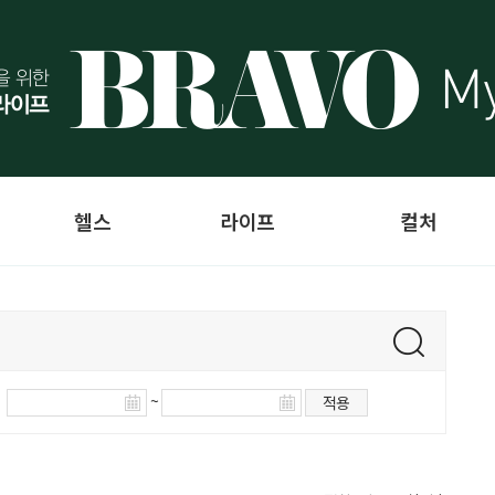
헬스
라이프
컬처
~
적용