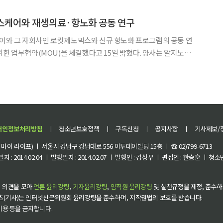
로 만든 가상 인물과 유명 연예인·약사 이미지를
스케어와 재생의료·항노화 공동 연구
와 그 자회사인 로킷제노믹스와 신규 항노화 프로그램의 공동 연
업무협약(MOU)을 체결했다고 15일 밝혔다. 양사는 알지노믹
(RNA) 플랫폼 기술과 로킷헬스케어, 로킷제노믹스의 재생의료
 공동 연구개발 및 사업화 가능성을 검토하고 향후 공동연구 및 기
개인정보처리방침
ㅣ
청소년보호정책
ㅣ
구독신청
ㅣ
공지사항
ㅣ
기사제보/
이 라이프) ㅣ 서울시 강남구 강남대로 556 이투데이빌딩 15층 ㅣ ☎ 02)799-6713
 : 2014.02.04 ㅣ 발행일자 : 2014.02.07 ㅣ 발행인 : 김상우 ㅣ 편집인 : 한승훈 ㅣ
 의견을 모아
언론 윤리강령
,
기자윤리강령
,
임직원 윤리강령
및 실천규정을 제정, 준수하
츠(기사)는 인터넷신문위원회 윤리강령을 준수하며, 저작권법의 보호를 받습니다.
 이용 등을 금지합니다.