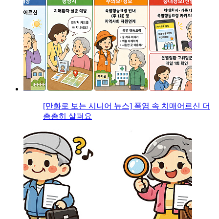
[만화로 보는 시니어 뉴스] 폭염 속 치매어르신 더
촘촘히 살펴요