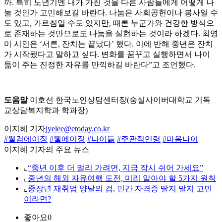
까. 특히 노년기엔 내가 가진 것을 다른 사람들에게 어떻게 나
눌 것인가 고민해보길 바란다. 나눔은 사회공헌이나 봉사일 수
도 있고, 가르침일 수도 있지만, 때론 누군가와 건강한 방식으
로 존재하는 것만으로도 나눔을 실현하는 것이라 하겠다. 최영
미 시인은 ‘서른, 잔치는 끝났다’ 했다. 이에 반해 중년은 잔치
가 시작됐다고 말하고 싶다. 변화를 꿈꾸고 실행하면서 나이
듦이 주는 진정한 자유를 만끽하길 바란다”고 조언했다.
도움말
이호선 한국노인상담센터장(숭실사이버대학교 기독
교상담복지학과 학과장)
이지혜 기자
jyelee@etoday.co.kr
#웰컴에이징
#웰에이징
#나이듦
#주관적연령
#마음나이
이지혜 기자의 주요 뉴스
⌞
“중년 이후 더 멀리 가려면, 지금 잠시 쉬어 가세요”
⌞
중년의 해외 자유여행 도전, 미리 알아야 할 5가지 원칙
⌞
중장년 재취업 양날의 검, 민간 자격증 딸지 말지 고민
이라면?
좋아요
0