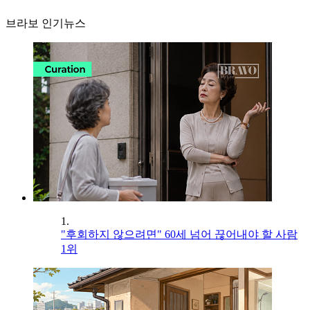
브라보 인기뉴스
1.
"후회하지 않으려면" 60세 넘어 끊어내야 할 사람
1위