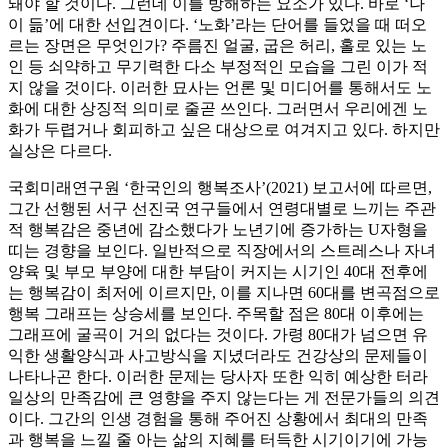
돼야 할 것이다. 그런데 이를 방해하는 요소가 있다. 바로 ‘나
이 듦’에 대한 선입견이다. ‘노화’라는 단어를 들었을 때 떠오
르는 장면은 무엇인가? 주름진 얼굴, 굽은 허리, 홀로 있는 노
인 등 쇠약하고 무기력한 다소 부정적인 모습을 그린 이가 적
지 않을 것이다. 이러한 묘사는 언론 및 미디어를 통해서도 노
화에 대한 상징적 의미로 줄곧 쓰인다. 그러면서 우리에겐 노
화가 두렵거나 회피하고 싶은 대상으로 여겨지고 있다. 하지만
실상은 다르다.
국회미래연구원 ‘한국인의 행복조사’(2021) 보고서에 따르면,
그간 선행된 서구 선진국 연구들에서 연령대별로 느끼는 주관
적 행복감은 중년에 감소했다가 노년기에 증가하는 U자형을
띠는 경향을 보인다. 일반적으로 직장에서의 스트레스나 자녀
양육 및 부모 부양에 대한 부담이 커지는 시기인 40대 전후에
는 행복감이 최저에 이르지만, 이를 지나면 60대를 변곡점으로
행복 그래프는 상승세를 보인다. 주목할 점은 80대 이후에는
그래프에 굴곡이 거의 없다는 것이다. 가령 80대가 넘으면 유
익한 생활양식과 사고방식을 지녔더라도 건강상의 문제들이
나타나곤 한다. 이러한 문제는 당사자 또한 익히 예상한 터라
일상의 만족감에 큰 영향을 주지 않는다는 게 전문가들의 의견
이다. 그간의 인생 경험을 통해 주어진 상황에서 최대의 만족
과 행복을 느낄 줄 아는 삶의 지혜를 터득한 시기이기에 가능