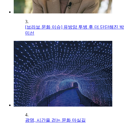
3.
[브라보 문화 이슈] 유방암 투병 후 더 단단해진 박
미선
4.
광명, 시간을 걷는 문화 마실길