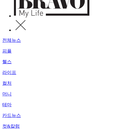
전체뉴스
피플
헬스
라이프
컬처
머니
테마
카드뉴스
컷&칼럼