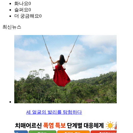
화나요
0
슬퍼요
0
더 궁금해요
0
최신뉴스
세 얼굴의 발리를 탐험하다