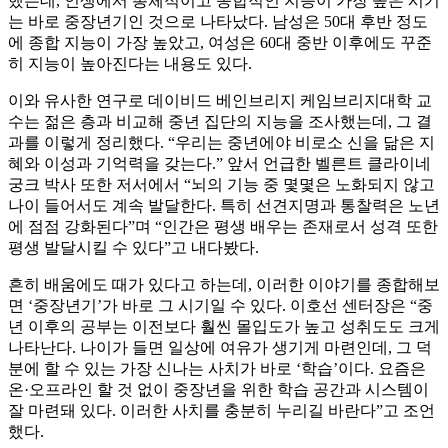
했는데, 인생에서 총체적이고 종합적인 지능이 가장 높은 시기
는 바로 중장년기인 것으로 나타났다. 남성은 50대 후반 정도
에 종합 지능이 가장 높았고, 여성은 60대 중반 이후에도 꾸준
히 지능이 높아진다는 내용도 있다.
이와 유사한 연구로 데이비드 베인브리지 케임브리지대학 교
수는 젊은 층과 비교해 중년 집단의 지능을 조사했는데, 그 결
과를 이렇게 정리했다. “우리는 중년에야 비로소 신을 닮은 지
혜와 이성과 기억력을 갖는다.” 앞서 언급한 벨른트 클라이네
궁크 박사 또한 저서에서 “뇌의 기능 중 몇몇은 노화되지 않고
나이 들어서도 계속 발달한다. 특히 선견지명과 통찰력은 노년
에 점점 강화된다”며 “인간은 평생 배우는 존재로서 성격 또한
평생 발달시킬 수 있다”고 내다봤다.
흔히 배움에도 때가 있다고 하는데, 이러한 이야기를 종합해보
면 ‘중장년기’가 바로 그 시기일 수 있다. 이호선 센터장은 “중
년 이후의 공부는 이전보다 훨씬 몰입도가 높고 성취도도 크게
나타난다. 나이가 들면 일상에 여유가 생기게 마련인데, 그 덕
분에 할 수 있는 가장 신나는 사치가 바로 ‘학습’이다. 요즘은
온·오프라인 할 것 없이 중장년을 위한 학습 공간과 시스템이
잘 마련돼 있다. 이러한 사치를 충분히 누리길 바란다”고 조언
했다.