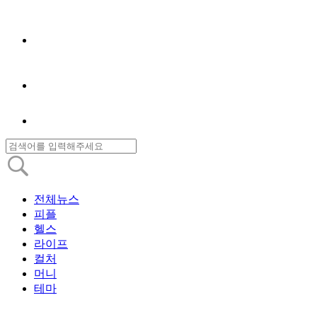
전체뉴스
피플
헬스
라이프
컬처
머니
테마