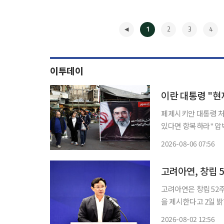
1
2
3
4
이투데이
이란 대통령 "현
페제시키안 대통령 처
있다면 항복하라" 압박해 이란 최고지도자 아야톨라 모즈타바 하메네이(모
묘연한 가운데 그와 "소통
2026-08-06 07:56
등에 따르면 마수드 
◀
고려아연, 창립 
고려아연은 창립 52
을 제시한다고 2일 
지난 반세기 동안 축
2026-08-02 12:56