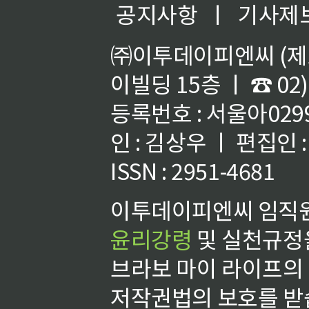
공지사항
ㅣ
기사제
㈜이투데이피엔씨 (제호
이빌딩 15층 ㅣ ☎ 02)
등록번호 : 서울아02992
인 : 김상우 ㅣ 편집인
ISSN : 2951-4681
이투데이피엔씨 임직원
윤리강령
및 실천규정을
브라보 마이 라이프의
저작권법의 보호를 받