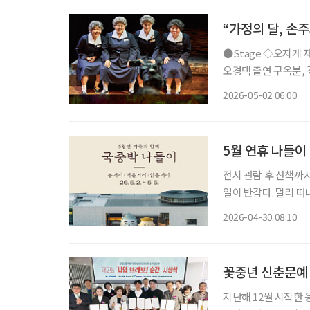
“가정의 달, 손
●Stage ◇오지게 재밌는 가시나들 일정 5월 15일 ~ 6월 28일 장소 국립극장 하늘극장 연출
오경택 출연 구옥분, 김
지컬 ‘오지게 재밌는
2026-05-02 06:00
곡 가시나들’과 에세
5월 연휴 나들이
전시 관람 후 산책까지, 가족과 함께
일이 반갑다. 멀리 떠
는 나들이 장소가 적지
2026-04-30 08:10
발걸음을 옮겨보는 건
꽃중년 신춘문예 
지난해 12월 시작한 