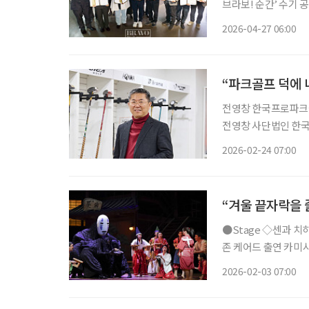
브라보! 순간’ 수기 공모전이 모든 일정을 마무리하며 유종의 미를 
행하며 한 가지 가능성
2026-04-27 06:00
이 ‘꽃중년 신춘문예’
“파크골프 덕에
전영창 한국프로파크골프협회 수석부회장 199
전영창 사단법인 한국
유롭게 오가는 사람들
2026-02-24 07:00
커피 한잔 값보다 저렴
“겨울 끝자락을 
●Stage ◇센과 치히로의 행방불명 일정 3월 22일까지 장소 예술의전당 오페라극장 연출
존 케어드 출연 카미시
치카 등 CJ ENM 
2026-02-03 07:00
는 스튜디오 지브리 