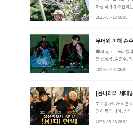
해당 작가가 추천하는 책도 함께 즐겨보세요.
보내는 자리다. 계절
2026-07-13 06:00
을 피해 복숭아나무 
무더위 피해 손주
●Stage ◇드라큘라 일정 7월 10일 ~ 10월 18일 장소 LG아트센터 서울 연출 데이빗 스완 출
연 신성록, 김준수, 전
사랑받아온 대표 흥행 
2026-07-04 06:00
넘는 세월 동안 단 한
[윤나래의 세대읽
초고령사회가 되면서 우
전히 몸의 나이, 병의
은 무엇일까. 최근 주
2026-05-18 06:00
수란 단지 오래 살아