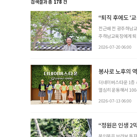
검색결과 총
178
건
“퇴직 후에도 ‘
전근배 전 광주하남교육장 많은 사람이 퇴직을 인생의 쉼표라고 말한다. 하
주하남교육장에게 퇴직
히 학교폭력 예방 
2026-07-20 06:00
조직해 활동하고 있다
봉사로 노후의 
더네이버스타운 1층 세
열심히 운동해서 100
다.” “여름처럼 활짝 웃는 인생 시작입니다, 오늘이.” 누군가에게 선물처럼 건넬 인사이자, 한
2026-07-13 06:00
“정원은 인생 2
북인북은 브라보 독자