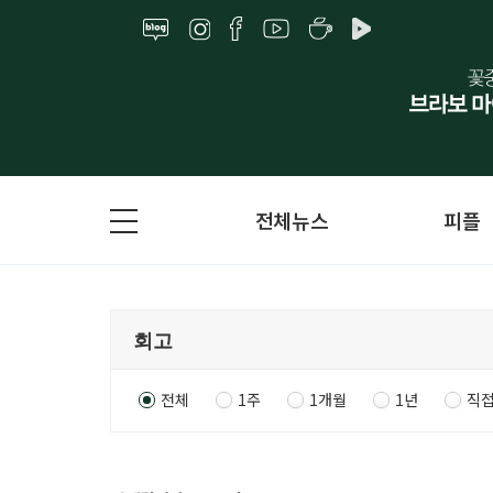
전체뉴스
피플
전체
1주
1개월
1년
직