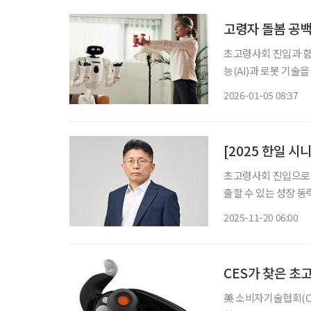
고령자 돌봄 공백 
초고령사회 진입과 함
능(AI)과 로봇 기술
담을 기술로 보완하려
2026-01-05 08:37
둔 AI 홈로봇이 공개
[2025 한일 시
초고령사회 진입으로 
출할 수 있는 성장 
이프)는 12월11일 
2025-11-20 06:00
하고, 행사에 참여하
CES가 찾은 초
美 소비자기술협회(CT