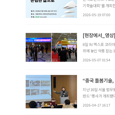
기학술대회’를 개최한
주제로 열린다. 학회는 이번 행사를 통해 노년기 건강을 유지하는 차원을 넘어, 독립적 생활이
2026-05-19 07:00
어려워진 뒤에도 존엄
[현장에서_영상] 
6일 ‘AI 엑스포 코리
위에 놓인 약통 잡는 
실버타운 ‘종로평창카운티’에
2026-05-07 01:54
하고 있지만 기술이 
“중국 돌봄기술,
지난 16일 서울 법
렌드’ 행사가 개최됐다
일본의 시니어 주거 모델이 차례로 소개됐다
2026-04-17 16:17
즈니스 학과 교수가 