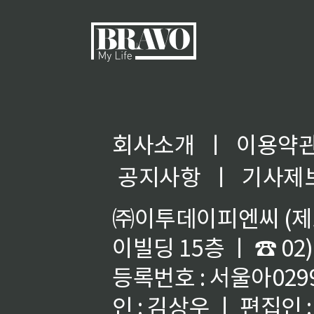
회사소개
ㅣ
이용약
공지사항
ㅣ
기사제
㈜이투데이피엔씨 (제호
이빌딩 15층 ㅣ ☎ 02)
등록번호 : 서울아02992
인 : 김상우 ㅣ 편집인