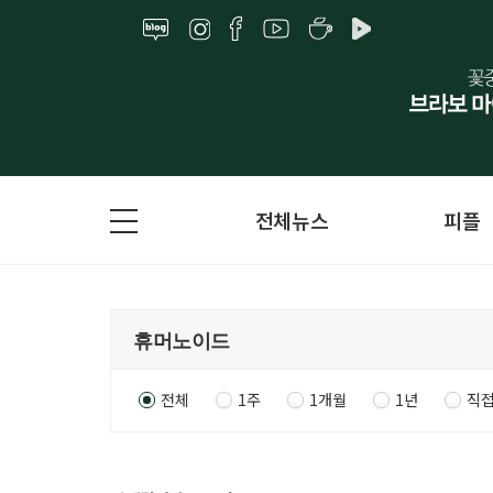
전체뉴스
피플
전체
1주
1개월
1년
직