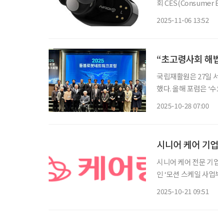
회 CES(Consume
비스를 선정해 CES
2025-11-06 13:52
운데, 내년도 CES
“초고령사회 해법
국립재활원은 27일 
했다. 올해 포럼은 ‘
유하고, 정부·산업계
2025-10-28 07:00
로 마련됐다. 국립재
시니어 케어 기업
시니어 케어 전문 기
인 ‘모션 스케일 사업부’
일 “휴머노이드 로봇
2025-10-21 09:51
모션 스케일 사업부를