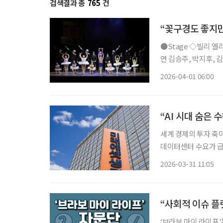
검색결과 총
765
건
“꽃구경도 좋지만
●Stage ◇빌리 엘리어트 일정 4월 12일 ~ 7월 26일 장소 블루스퀘어 연출 에드 번사이드 출
연 김승주, 박지후, 
만에 네 번째 시즌으로
2026-04-01 06:00
북부 지역을 배경으로
세계 경제의 투자 축이
데이터센터 수요가 급
원 산업의 전략적 가치가 재평가되고 
2026-03-31 11:05
명은 미국 인프라, 글
“사회적 이슈 플
‘브라보 마이 라이프’