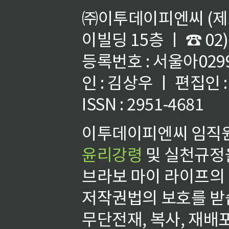
㈜이투데이피엔씨 (제호
이빌딩 15층 ㅣ ☎ 02)
등록번호 : 서울아02992
인 : 김상우 ㅣ 편집인
ISSN : 2951-4681
이투데이피엔씨 임직원
윤리강령
및 실천규정을
브라보 마이 라이프의
저작권법의 보호를 받
무단전재, 복사, 재배포