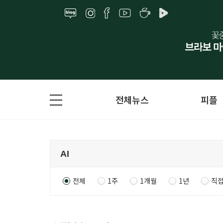
전체뉴스
피플
전체
1주
1개월
1년
직