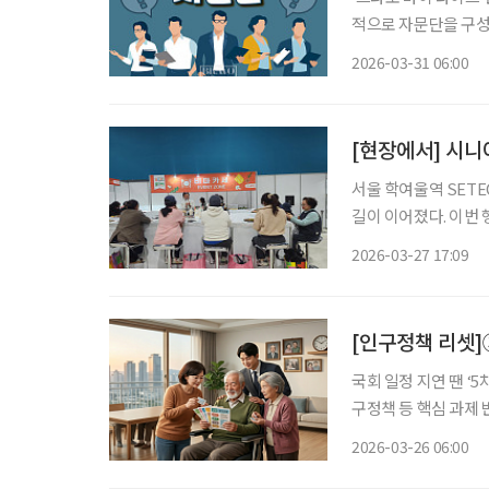
적으로 자문단을 구성
위한 심도 있는 의견을 제시한다. 일시 : 2026년 2월 4일 오전 
2026-03-31 06:00
투데이피엔씨 미래설
[현장에서] 시니
서울 학여울역 SET
길이 이어졌다. 이번
지 함께 제시하는 구조
2026-03-27 17:09
설명회, 투자상담 프
[인구정책 리셋]
국회 일정 지연 땐 ‘
구정책 등 핵심 과제 반영 여부 주목 정부의 인구전략·정
계획' 여부는 국회 일
2026-03-26 06:00
고령사회기본계획’으로