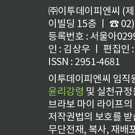
㈜이투데이피엔씨 (제호
이빌딩 15층 ㅣ ☎ 02)
등록번호 : 서울아02992
인 : 김상우 ㅣ 편집인
ISSN : 2951-4681
이투데이피엔씨 임직원
윤리강령
및 실천규정을
브라보 마이 라이프의
저작권법의 보호를 받
무단전재, 복사, 재배포