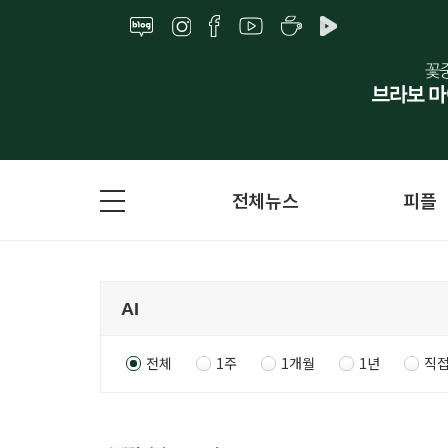
전체뉴스
피플
전체
1주
1개월
1년
직