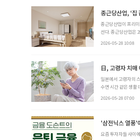
종근당산업, ‘집
종근당산업이 프리미엄
선다. 종근당산업은 
랜드 ‘벨포레스트용인’으
2026-05-28 10:08
고령화 시대에 증가하
日, 고령자 치매 
일본에서 고령자의 스
수면 시간 같은 생활 
습관을 이어가도록 돕
2026-05-28 07:00
'삼전닉스 열풍'
요즘 투자자들 사이에