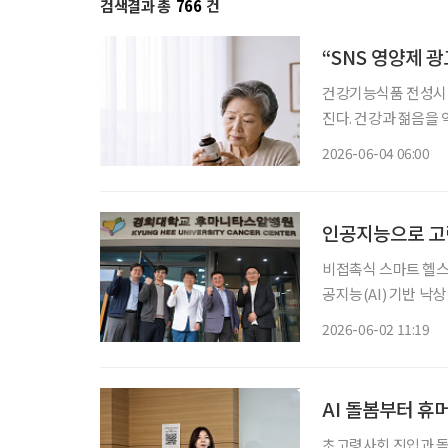
검색결과 총
766
건
“SNS 영양제 
건강기능식품 전성시대
진다. 건강과 젊음을
가 많아진 지금, 자신에
2026-06-04 06:00
민국은 장수 시대와 
인공지능으로 고
비접촉식 스마트 헬
공지능(AI) 기반 낙상 예측·예방
의 ‘환자안전기술개발
2026-06-02 11:19
과제에 공동연구기관으로
AI 돌봄부터 
초고령사회 진입과 돌