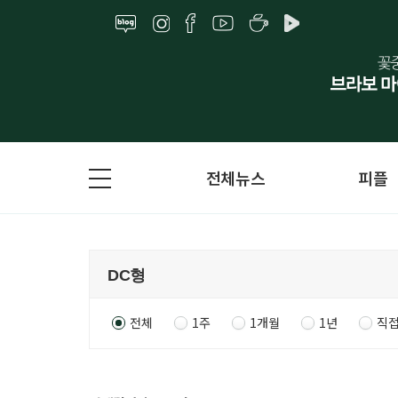
전체뉴스
피플
전체
1주
1개월
1년
직