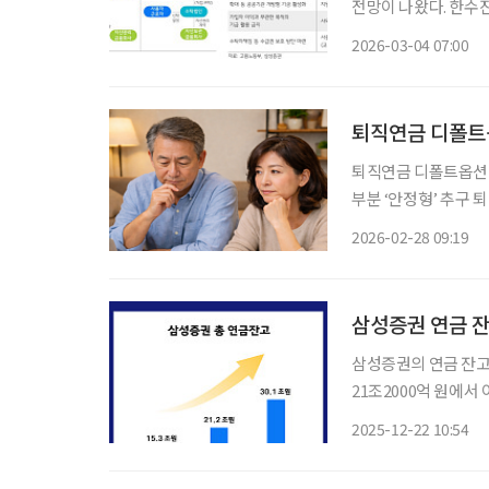
전망이 나왔다. 한수진 삼성증권 연구원은 최근 보고서를 통해 “중장기적으로 퇴직연금은 전
문적 자산배분에 기반
2026-03-04 07:00
ETF를 활용한 포트폴
퇴직연금 디폴트
퇴직연금 디폴트옵션 적
부분 ‘안정형’ 추구 퇴직연금 디폴트옵션 적립금이 50조 원을 웃돌면서 수익률 상품에 이목이
쏠리고 있다. 28일 금융감독원에 따르면 작년말 기준 디폴트옵션 적립금은 53조 원, 지정가입
2026-02-28 09:19
자 수는 734만 명으
삼성증권 연금 잔고
삼성증권의 연금 잔고(평가금 기준
21조2000억 원에서 
에 8조9000억 원 증
2025-12-22 10:54