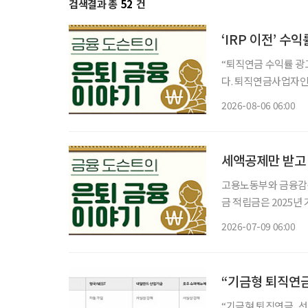
검색결과 총
52
건
‘IRP 이전’ 수
“퇴직연금 수익률 광고가 많이 
다. 퇴직연금사업자인
드), 비대면 가입 혜
2026-08-06 06:00
건 옮기는 것만이 정
세액공제만 받고 
고용노동부와 금융감독
금 적립금은 2025년
지하지만, 개인형퇴직연금
2026-07-09 06:00
산 세액공제를 받기 위
“기금형 퇴직연금
“기금형 퇴직연금, 