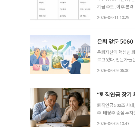
기금 주도, 이후 본격 경쟁 구조 예상” 기금형 퇴직
치는 영향은 제한적일
2026-06-11 10:29
형 연금제도에서 볼 
은퇴 앞둔 506
은퇴자산의 핵심인 퇴
르고 있다. 전문가들은 가입자의 투자 판단 부담을 줄이고 노후자산의 장기 수익률을 높이기
위한 방안으로 기금형 퇴직연금 
2026-06-09 06:00
구위원이 발표한 ‘기
“퇴직연금 장기 
퇴직연금 500조 시대,
주·배당주 중심 투자
성 국내 퇴직연금이 예금 중심에서 투자 중심으로 이동하면서 대형 우량주와 주주환원 기업
2026-06-05 10:47
이 수혜를 볼 수 있다