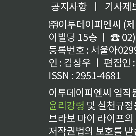
공지사항
ㅣ
기사제
㈜이투데이피엔씨 (제호
이빌딩 15층 ㅣ ☎ 02)
등록번호 : 서울아02992
인 : 김상우 ㅣ 편집인
ISSN : 2951-4681
이투데이피엔씨 임직원
윤리강령
및 실천규정을
브라보 마이 라이프의
저작권법의 보호를 받