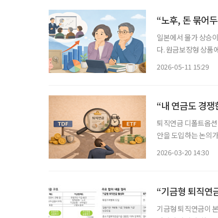
“노후, 돈 묶어두
일본에서 물가 상승이
다. 원금보장형 상품
으며 기업들의 퇴직연금 투자 교육도
2026-05-11 15:29
직연금 운용 현황’ 리
“내 연금도 경쟁
퇴직연금 디폴트옵션(
안을 도입하는 논의가
익률 공시 중심이었던 제도가 
2026-03-20 14:30
장연구원 펀드·연금실
“기금형 퇴직연금
기금형 퇴직연금이 본격화