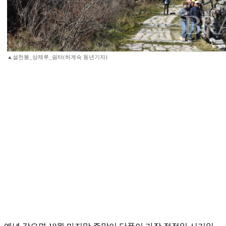
▲설천봉_상제루_쉼터(허계숙 동년기자)