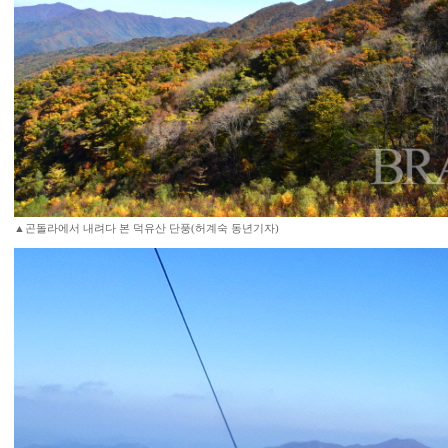
▲곤돌라에서 내려다 본 덕유산 단풍(허계숙 동년기자)