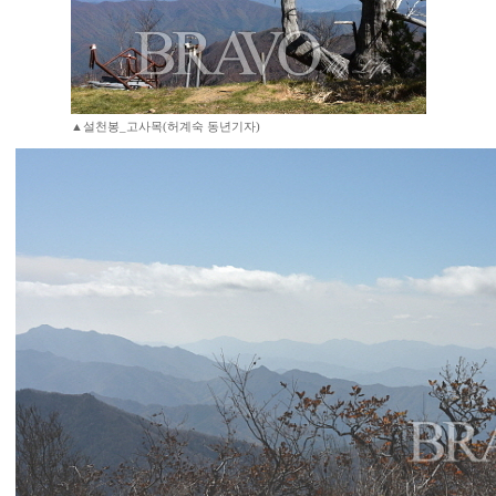
▲설천봉_고사목(허계숙 동년기자)