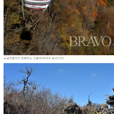
▲설천봉까지 운행하는 곤돌라(허계숙 동년기자)