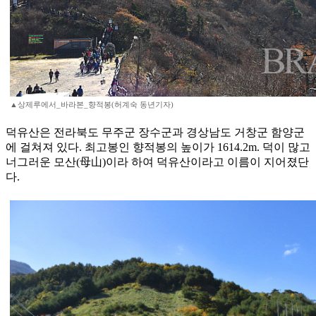
▲상제루에서_바라본_향적봉(허계숙 동년기자)
덕유산은 전라북도 무주군 장수군과 경상남도 거창군 함양군
에 걸쳐져 있다. 최고봉인 향적봉의 높이가 1614.2m. 덕이 많고
너그러운 모산(母山)이라 하여 덕유산이라고 이름이 지어졌단
다.