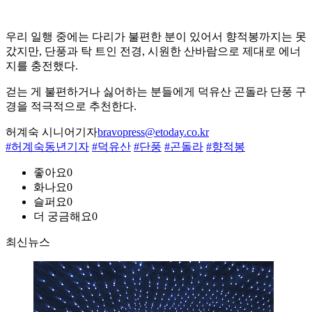
우리 일행 중에는 다리가 불편한 분이 있어서 향적봉까지는 못
갔지만, 단풍과 탁 트인 전경, 시원한 산바람으로 제대로 에너
지를 충전했다.
걷는 게 불편하거나 싫어하는 분들에게 덕유산 곤돌라 단풍 구
경을 적극적으로 추천한다.
허계숙 시니어기자
bravopress@etoday.co.kr
#허계숙동년기자
#덕유산
#단풍
#곤돌라
#향적봉
좋아요
0
화나요
0
슬퍼요
0
더 궁금해요
0
최신뉴스