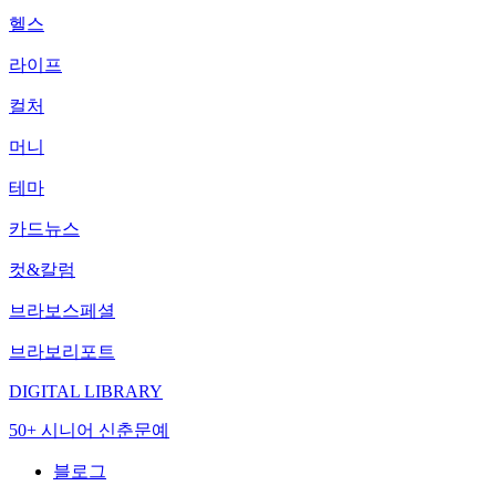
헬스
라이프
컬처
머니
테마
카드뉴스
컷&칼럼
브라보스페셜
브라보리포트
DIGITAL LIBRARY
50+ 시니어 신춘문예
블로그