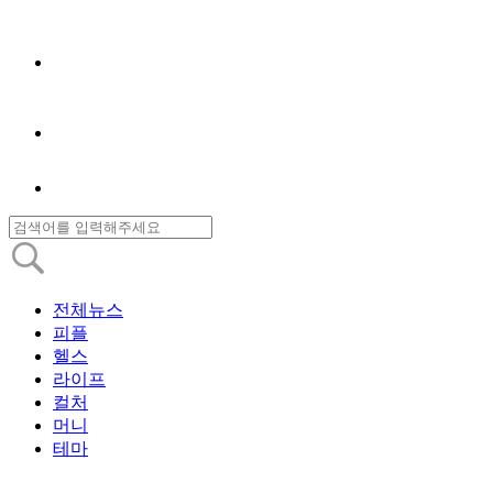
전체뉴스
피플
헬스
라이프
컬처
머니
테마