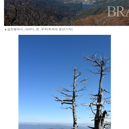
▲설천봉에서_내려다_본_무주(허계숙 동년기자)