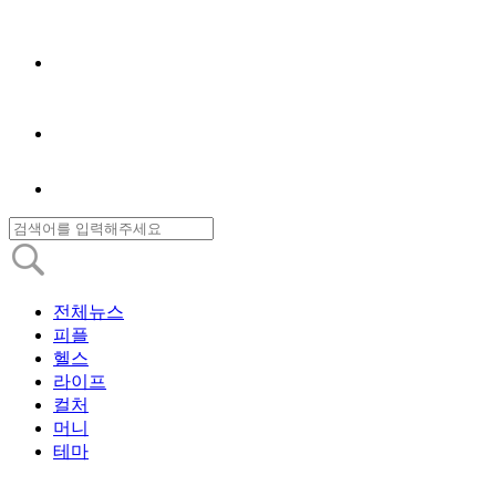
전체뉴스
피플
헬스
라이프
컬처
머니
테마