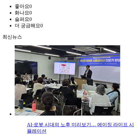
좋아요
0
화나요
0
슬퍼요
0
더 궁금해요
0
최신뉴스
AI·로봇 시대의 노후 미리보기… 에이징 라이프 시
뮬레이션