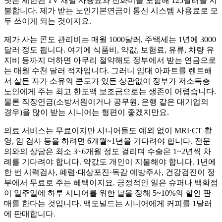
넷은 제한된 TV 채널 사용료와 전화비를 포함해 125달러를 지
불합니다. 제가 받는 노인기본연금이 통신 시스템 사용료로 모
두 쓰이게 되는 것이지요.
제가 사는 콘도 관리비는 매월 1000달러, 주택세는 1년에 3000
달러 정도 됩니다. 여기에 식품비, 약값, 보험료, 유류, 차량 유
지비 등까지 더하면 아무리 절약해도 정부에서 받는 연금으로
는 매월 수천 달러 적자입니다. 그러니 임대 아파트를 렌트해
서 살든 자가 소유의 콘도가 있든 상관없이 정부가 저소득층
노인에게 주는 최고 한도액 보조금으로는 생존이 어렵습니다.
물론 직장연금(소방서원이거나 공무원, 은행 같은 대기업의
경우)을 많이 받는 시니어는 형편이 좋겠지만요.
의료 서비스는 무료이지만 시니어들도 예외 없이 MRI·CT 촬
영, 암 검사 등을 하려면 6개월~1년을 기다려야 합니다. 전문
의와의 상담은 최소 3~6개월 정도 걸리며 수술은 1~2년씩 차
례를 기다려야 합니다. 약값도 개인이 지불해야 합니다. 1년에
한 번 시력검사, 폐렴·대상포진·독감 예방주사, 건강검진이 정
부에서 무료로 주는 혜택이지요. 긍정적인 일은 슈퍼나 백화점
이 일주일에 하루 시니어를 위한 날을 정해 5~10%의 할인 판
매를 한다는 것입니다. 맥도널드는 시니어에게 커피를 1달러
에 판매합니다.