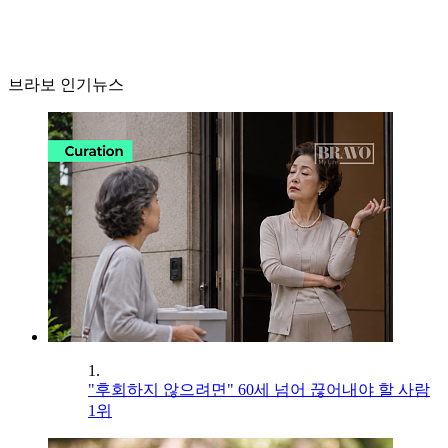
브라보 인기뉴스
1.
"후회하지 않으려면" 60세 넘어 끊어내야 할 사람
1위