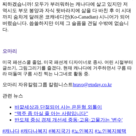
찌하겠습니까! 모두가 부러워하는 캐나다에 살고 있지만 저
역시도 부모 봉양과 자식 뒷바라지에 삶을 다 바친 후 이 시대
까지 숨차게 달려온 코캐네디언(Ko-Canadian) 시니어가 되어
버렸습니다. 씁쓸하지만 이제 그 슬픔을 견딜 수밖에 없습니
다.
오마리
미국 패션스쿨 졸업, 미국 패션계 디자이너로 종사. 어린 시절부터
글쓰기, 그림그리기를 즐겼다. 현재 캐나다에 거주하면서 구름 따
라 떠돌며 구름 사진 찍는 나그네로 활동 중.
오마리 자유칼럼그룹 칼럼니스트
bravo@etoday.co.kr
관련 뉴스
바깥세상과 단절되어 사는 은둔형 외톨이
“맥주 좀 마실 줄 아는 사람입니다”
반도체 중심 경제 개선세 중동·고용·고물가는 '변수'
#캐나다
#캐다나복지
#복지국가
#노인복지
#노인복지혜택