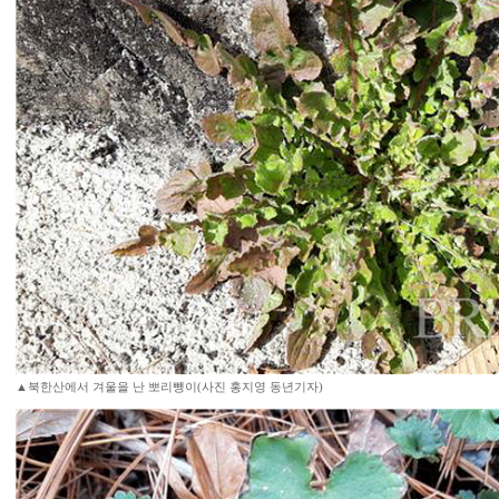
▲북한산에서 겨울을 난 뽀리뺑이(사진 홍지영 동년기자)