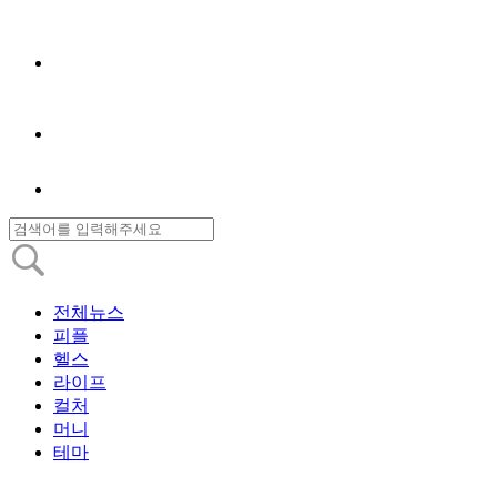
전체뉴스
피플
헬스
라이프
컬처
머니
테마