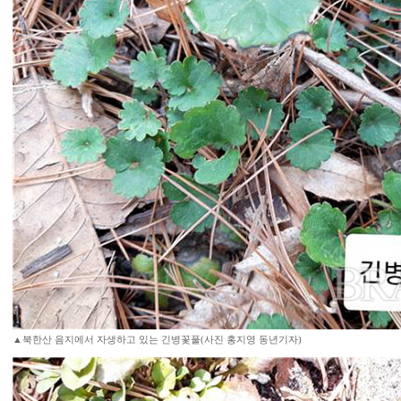
▲북한산 음지에서 자생하고 있는 긴병꽃풀(사진 홍지영 동년기자)