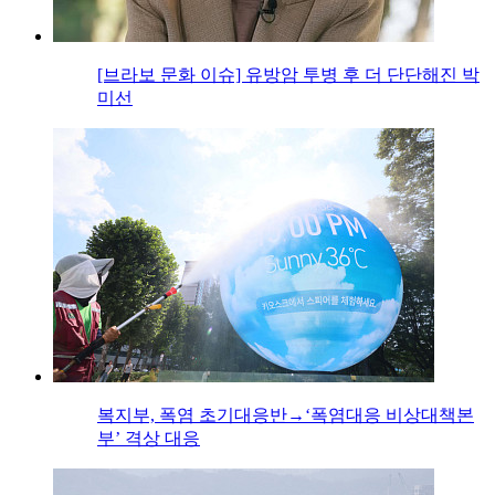
[브라보 문화 이슈] 유방암 투병 후 더 단단해진 박
미선
복지부, 폭염 초기대응반→‘폭염대응 비상대책본
부’ 격상 대응