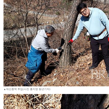
▲재선충액 투입(사진 홍지영 동년기자)