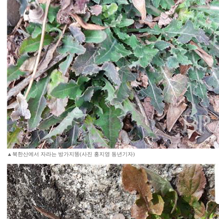
▲북한산에서 자라는 방가지똥(사진 홍지영 동년기자)