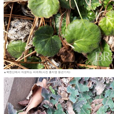
▲북한산에서 자생하는 바위취(사진 홍지영 동년기자)