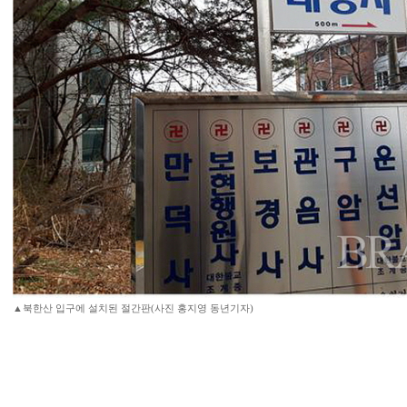
▲북한산 입구에 설치된 절간판(사진 홍지영 동년기자)