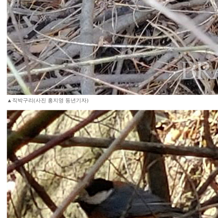
▲직박구리(사진 홍지영 동년기자)