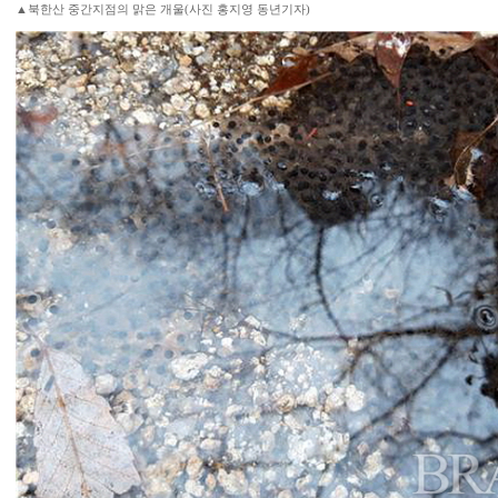
▲북한산 중간지점의 맑은 개울(사진 홍지영 동년기자)