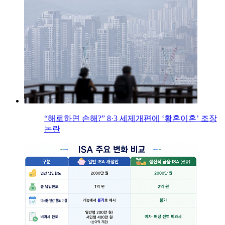
“해로하면 손해?” 8·3 세제개편에 ‘황혼이혼’ 조장
논란