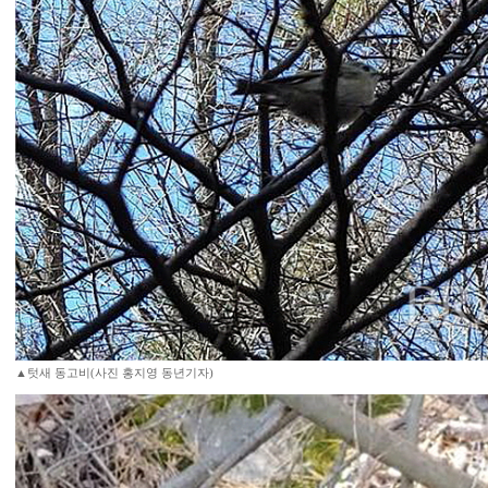
▲텃새 동고비(사진 홍지영 동년기자)