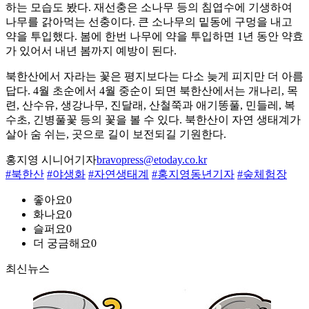
하는 모습도 봤다. 재선충은 소나무 등의 침엽수에 기생하여
나무를 갉아먹는 선충이다. 큰 소나무의 밑동에 구멍을 내고
약을 투입했다. 봄에 한번 나무에 약을 투입하면 1년 동안 약효
가 있어서 내년 봄까지 예방이 된다.
북한산에서 자라는 꽃은 평지보다는 다소 늦게 피지만 더 아름
답다. 4월 초순에서 4월 중순이 되면 북한산에서는 개나리, 목
련, 산수유, 생강나무, 진달래, 산철쭉과 애기똥풀, 민들레, 복
수초, 긴병풀꽃 등의 꽃을 볼 수 있다. 북한산이 자연 생태계가
살아 숨 쉬는, 곳으로 길이 보전되길 기원한다.
홍지영 시니어기자
bravopress@etoday.co.kr
#북한산
#야생화
#자연생태계
#홍지영동년기자
#숲체험장
좋아요
0
화나요
0
슬퍼요
0
더 궁금해요
0
최신뉴스