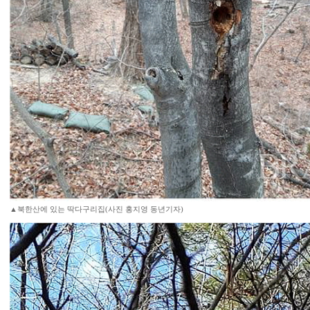
▲북한산에 있는 딱다구리집(사진 홍지영 동년기자)