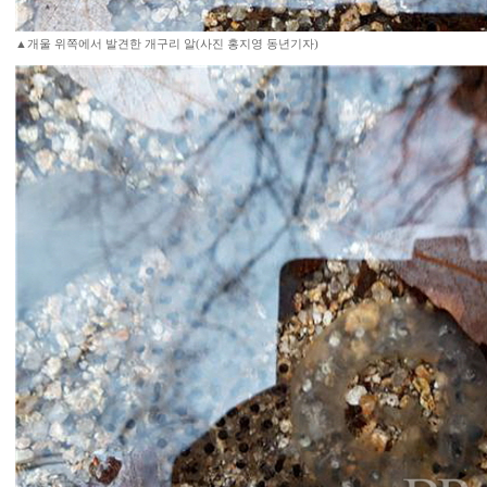
▲개울 위쪽에서 발견한 개구리 알(사진 홍지영 동년기자)