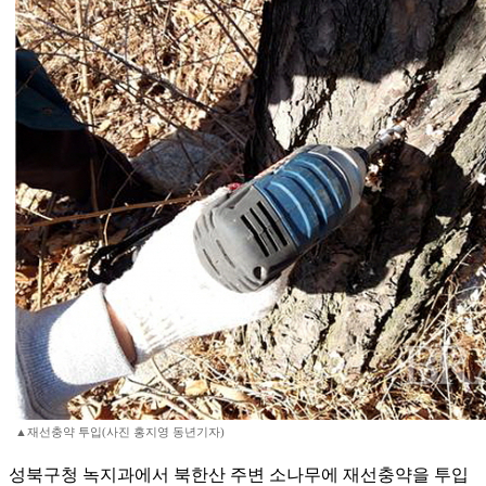
▲재선충약 투입(사진 홍지영 동년기자)
성북구청 녹지과에서 북한산 주변 소나무에 재선충약을 투입