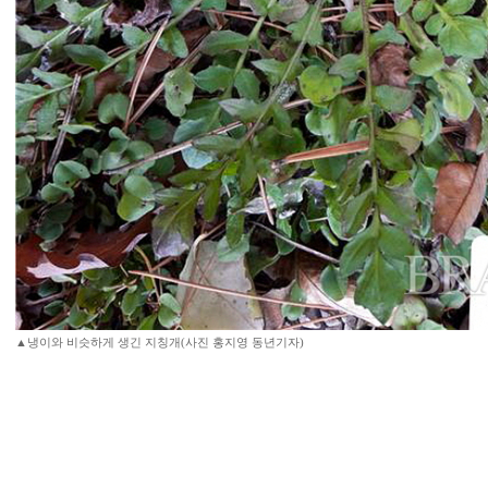
▲냉이와 비슷하게 생긴 지칭개(사진 홍지영 동년기자)