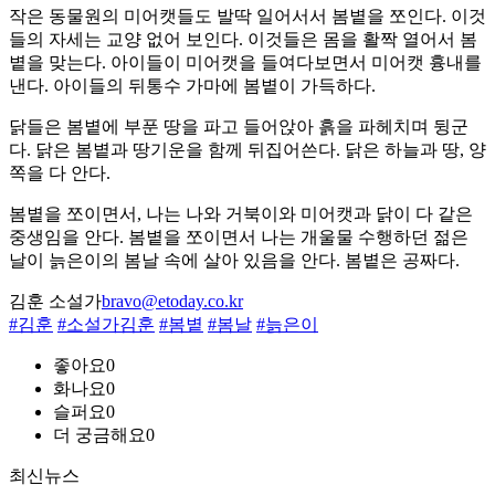
작은 동물원의 미어캣들도 발딱 일어서서 봄볕을 쪼인다. 이것
들의 자세는 교양 없어 보인다. 이것들은 몸을 활짝 열어서 봄
볕을 맞는다. 아이들이 미어캣을 들여다보면서 미어캣 흉내를
낸다. 아이들의 뒤통수 가마에 봄볕이 가득하다.
닭들은 봄볕에 부푼 땅을 파고 들어앉아 흙을 파헤치며 뒹군
다. 닭은 봄볕과 땅기운을 함께 뒤집어쓴다. 닭은 하늘과 땅, 양
쪽을 다 안다.
봄볕을 쪼이면서, 나는 나와 거북이와 미어캣과 닭이 다 같은
중생임을 안다. 봄볕을 쪼이면서 나는 개울물 수행하던 젊은
날이 늙은이의 봄날 속에 살아 있음을 안다. 봄볕은 공짜다.
김훈 소설가
bravo@etoday.co.kr
#김훈
#소설가김훈
#봄볕
#봄날
#늙은이
좋아요
0
화나요
0
슬퍼요
0
더 궁금해요
0
최신뉴스