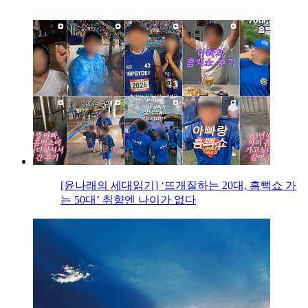
[윤나래의 세대읽기] ‘뜨개질하는 20대, 흠뻑쇼 가
는 50대’ 취향엔 나이가 없다