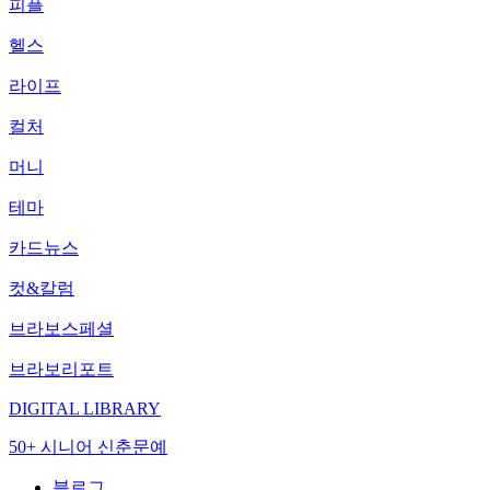
피플
헬스
라이프
컬처
머니
테마
카드뉴스
컷&칼럼
브라보스페셜
브라보리포트
DIGITAL LIBRARY
50+ 시니어 신춘문예
블로그