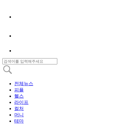
전체뉴스
피플
헬스
라이프
컬처
머니
테마