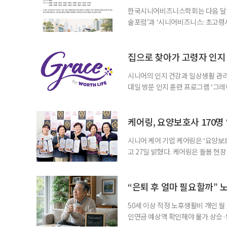
한국시니어비즈니스학회는 다음 달 12
술포럼’과 ‘시니어비즈니스: 초고령
사회가 가져올 사회·경제적 변화에 
협력 기반을 넓히기 위해 마련됐다.
계하다’를 주제로 기조강연을 한다. 
집으로 찾아가 고령자 인지·
시니어의 인지 건강과 일상생활 관리
대일 방문 인지 훈련 프로그램 ‘그레
1~2회 이용자의 집을 방문해 인지
해 고령자의 외로움을 덜고, 식사와 
사용하는 자체 개발 워크북이 활용된다
케어링, 요양보호사 170명
시니어 케어 기업 케어링은 ‘요양보호
고 27일 밝혔다. 케어링은 돌봄 
기 위해 매년 명예 요양보호사를 선
동안 돌본 사례 등을 기준으로 각 
점에서 선정된 요양보호사들에게 위
“은퇴 후 얼마 필요할까” 
지식
50세 이상 적정 노후생활비 개인 월
인연금 예상액 확인해야 물가 상승·