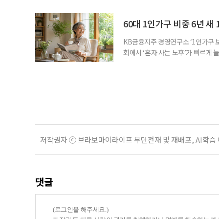
를 맞아 은퇴를 앞둔 중장년층의 가장
액을 노후자금으로 마련하는 것보다 
준비의 출발점이라는 조언이 나온다
60대 1인가구 비중 6년 새 
KB금융지주 경영연구소 ‘1인가구 보
회에서 ‘혼자 사는 노후’가 빠르게 늘
승하면서 고령층의 주거와 돌봄, 건강
KB금융지주 경영연구소가 최근 발표한
804만5000가구로 전체 가구의 36
저작권자 ⓒ 브라보마이라이프 무단전재 및 재배포, AI학습
댓글