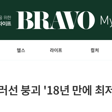
헬스
라이프
컬처
러선 붕괴 '18년 만에 최저