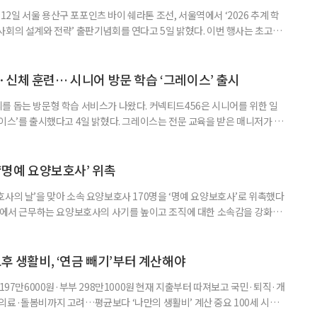
일 서울 용산구 포포인츠 바이 쉐라톤 조선, 서울역에서 ‘2026 추계 학
사회의 설계와 전략’ 출판기념회를 연다고 5일 밝혔다. 이번 행사는 초고령
대응하기 위한 정책과 산업 전략을 논의하고, 학계와 산업계, 정책 현장의
 학술포럼에서는 김형수 호서대 교수가 ‘시니어비즈니스, 초고령사회를 설
이어 공동저자들이 돌봄과 금융, 헬스케어, 여가, 식품, 디지털 기술 등
신체 훈련… 시니어 방문 학습 ‘그레이스’ 출시
를 돕는 방문형 학습 서비스가 나왔다. 커넥티드456은 시니어를 위한 일
이스’를 출시했다고 4일 밝혔다. 그레이스는 전문 교육을 받은 매니저가 주
 훈련과 신체 활동을 진행하는 서비스다. 정기적인 대화와 정서적 교류를 통
약 복용 여부 등 일상생활 상태도 함께 살핀다. 인지 훈련에는 종이와 펜을
. 문제는 기억력과 주의집중력, 언어능력, 시공간 능력, 계산 능
 ‘명예 요양보호사’ 위촉
사의 날’을 맞아 소속 요양보호사 170명을 ‘명예 요양보호사’로 위촉했다
현장에서 근무하는 요양보호사의 사기를 높이고 조직에 대한 소속감을 강화하
정하고 있다. 돌봄 난도가 높은 어르신을 담당하거나 한 명의 어르신을 오랫
지역본부장의 추천을 받아 선정한다. 올해는 광주와 부산을 비롯한 전국 직영
촉장과 감사 편지를 전달했다. 우수 요양보호사들이 현장에서 쌓은 돌봄
노후 생활비, ‘연금 빼기’부터 계산해야
 197만6000원·부부 298만1000원 현재 지출부터 따져보고 국민·퇴직·개
의료·돌봄비까지 고려…평균보다 ‘나만의 생활비’ 계산 중요 100세 시대