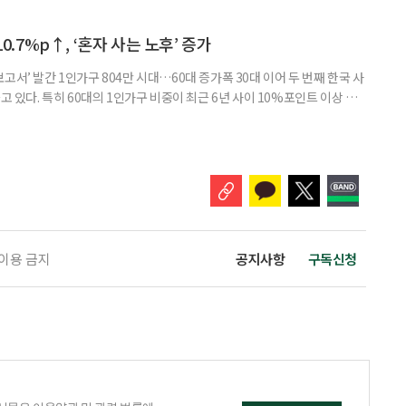
 큰 고민 중 하나는 ‘노후에 한 달에 얼마가 필요할까’다. 막연히 일정한 금
은퇴 후 필요한 생활비와 받을 수 있는 연금을 먼저 계산해 보는 것이 노후
. 조고은 하나금융연구소 하나더넥스트연구센터 수석연구원은 은퇴
10.7%p↑, ‘혼자 사는 노후’ 증가
고서’ 발간 1인가구 804만 시대…60대 증가폭 30대 이어 두 번째 한국 사
고 있다. 특히 60대의 1인가구 비중이 최근 6년 사이 10%포인트 이상 상
, 경제적 안정 등을 1인가구 관점에서 바라봐야 할 필요성이 커지고 있다.
 ‘2026 한국 1인가구 보고서’에 따르면 2024년 기준 한국 1인가구는
.1%를 차지했다. 1인가구 증가세는 특히 60
 이용 금지
공지사항
구독신청