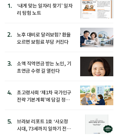
1.
‘내게 맞는 일자리 찾기’ 일자
리 탐험 노트
2.
노후 대비로 달러보험? 환율
오르면 보험료 부담 커진다
3.
소액 직역연금 받는 노인, 기
초연금 수령 길 열린다
4.
초고령사회 ‘제1차 국가인구
전략 기본계획’에 담길 정책
은
5.
브라보 리포트 1호 ‘사오정
시대, 73세까지 일하기 전략’