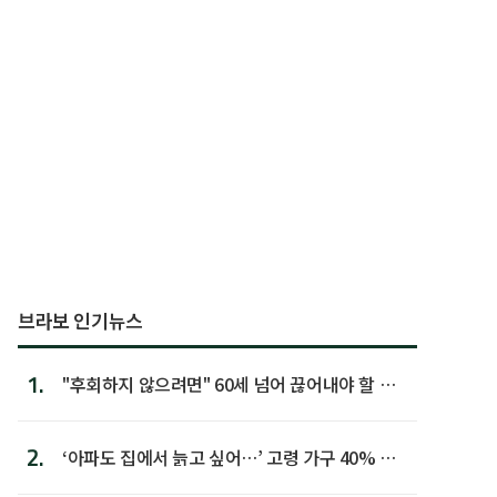
브라보 인기뉴스
1.
"후회하지 않으려면" 60세 넘어 끊어내야 할 사
람 1위
2.
‘아파도 집에서 늙고 싶어…’ 고령 가구 40% 노
후 주택이라 어...