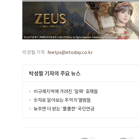
박성필 기자
feelps@etoday.co.kr
박성필 기자의 주요 뉴스
비규제지역에 가려진 '알짜' 호재들
숫자로 알아보는 추억의 앨범들
늦추면 더 받는 '똘똘한' 국민연금