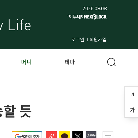
2026.08.08
로그인
회원가입
머니
테마
가
승할 듯
가
선호매체 추가