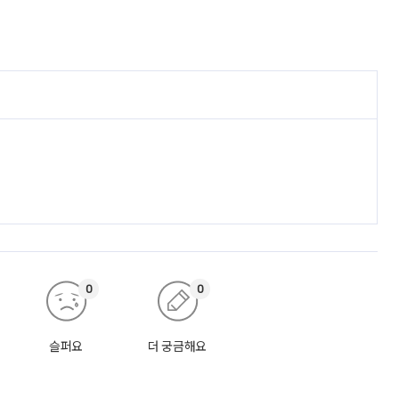
0
0
슬퍼요
더 궁금해요