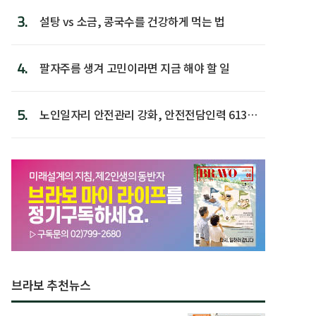
3.
설탕 vs 소금, 콩국수를 건강하게 먹는 법
4.
팔자주름 생겨 고민이라면 지금 해야 할 일
5.
노인일자리 안전관리 강화, 안전전담인력 613명
첫 배치
브라보 추천뉴스