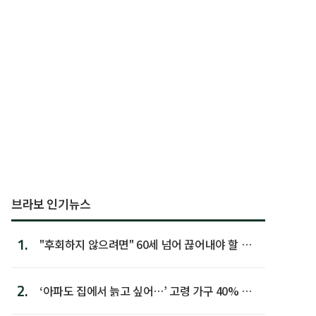
브라보 인기뉴스
1.
"후회하지 않으려면" 60세 넘어 끊어내야 할 사
람 1위
2.
‘아파도 집에서 늙고 싶어…’ 고령 가구 40% 노
후 주택이라 어...