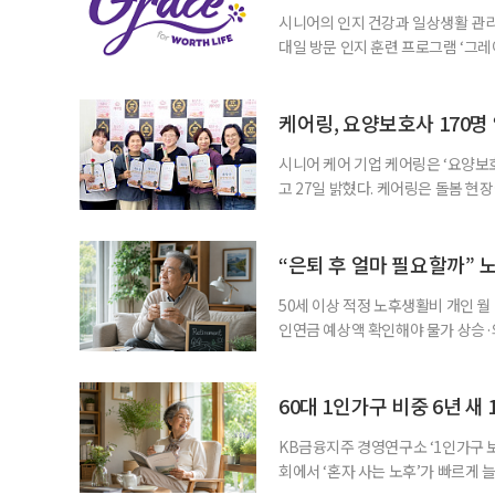
시니어의 인지 건강과 일상생활 관리
대일 방문 인지 훈련 프로그램 ‘그레
1~2회 이용자의 집을 방문해 인지
해 고령자의 외로움을 덜고, 식사와 
사용하는 자체 개발 워크북이 활용된다
케어링, 요양보호사 170명
시니어 케어 기업 케어링은 ‘요양보호
고 27일 밝혔다. 케어링은 돌봄 
기 위해 매년 명예 요양보호사를 선
동안 돌본 사례 등을 기준으로 각 
점에서 선정된 요양보호사들에게 위
“은퇴 후 얼마 필요할까” 
지식
50세 이상 적정 노후생활비 개인 월
인연금 예상액 확인해야 물가 상승·
를 맞아 은퇴를 앞둔 중장년층의 가장
액을 노후자금으로 마련하는 것보다 
준비의 출발점이라는 조언이 나온다
60대 1인가구 비중 6년 새 
KB금융지주 경영연구소 ‘1인가구 보
회에서 ‘혼자 사는 노후’가 빠르게 늘
승하면서 고령층의 주거와 돌봄, 건강