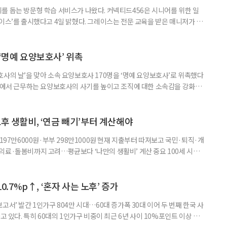
를 돕는 방문형 학습 서비스가 나왔다. 커넥티드456은 시니어를 위한 일
이스’를 출시했다고 4일 밝혔다. 그레이스는 전문 교육을 받은 매니저가 주
 훈련과 신체 활동을 진행하는 서비스다. 정기적인 대화와 정서적 교류를 통
약 복용 여부 등 일상생활 상태도 함께 살핀다. 인지 훈련에는 종이와 펜을
. 문제는 기억력과 주의집중력, 언어능력, 시공간 능력, 계산 능
 ‘명예 요양보호사’ 위촉
사의 날’을 맞아 소속 요양보호사 170명을 ‘명예 요양보호사’로 위촉했다
현장에서 근무하는 요양보호사의 사기를 높이고 조직에 대한 소속감을 강화하
정하고 있다. 돌봄 난도가 높은 어르신을 담당하거나 한 명의 어르신을 오랫
지역본부장의 추천을 받아 선정한다. 올해는 광주와 부산을 비롯한 전국 직영
촉장과 감사 편지를 전달했다. 우수 요양보호사들이 현장에서 쌓은 돌봄
노후 생활비, ‘연금 빼기’부터 계산해야
 197만6000원·부부 298만1000원 현재 지출부터 따져보고 국민·퇴직·개
의료·돌봄비까지 고려…평균보다 ‘나만의 생활비’ 계산 중요 100세 시대
 큰 고민 중 하나는 ‘노후에 한 달에 얼마가 필요할까’다. 막연히 일정한 금
은퇴 후 필요한 생활비와 받을 수 있는 연금을 먼저 계산해 보는 것이 노후
. 조고은 하나금융연구소 하나더넥스트연구센터 수석연구원은 은퇴
10.7%p↑, ‘혼자 사는 노후’ 증가
고서’ 발간 1인가구 804만 시대…60대 증가폭 30대 이어 두 번째 한국 사
고 있다. 특히 60대의 1인가구 비중이 최근 6년 사이 10%포인트 이상 상
, 경제적 안정 등을 1인가구 관점에서 바라봐야 할 필요성이 커지고 있다.