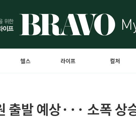
헬스
라이프
컬처
7원 출발 예상··· 소폭 상