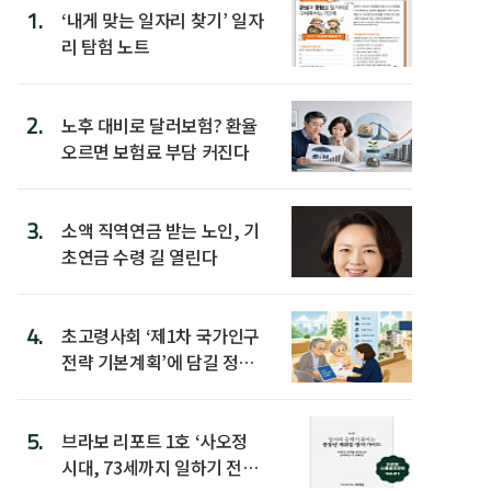
1.
‘내게 맞는 일자리 찾기’ 일자
리 탐험 노트
2.
노후 대비로 달러보험? 환율
오르면 보험료 부담 커진다
3.
소액 직역연금 받는 노인, 기
초연금 수령 길 열린다
4.
초고령사회 ‘제1차 국가인구
전략 기본계획’에 담길 정책
은
5.
브라보 리포트 1호 ‘사오정
시대, 73세까지 일하기 전략’