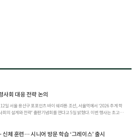
령사회 대응 전략 논의
일 서울 용산구 포포인츠 바이 쉐라톤 조선, 서울역에서 ‘2026 추계 학
사회의 설계와 전략’ 출판기념회를 연다고 5일 밝혔다. 이번 행사는 초고령
대응하기 위한 정책과 산업 전략을 논의하고, 학계와 산업계, 정책 현장의
 학술포럼에서는 김형수 호서대 교수가 ‘시니어비즈니스, 초고령사회를 설
이어 공동저자들이 돌봄과 금융, 헬스케어, 여가, 식품, 디지털 기술 등
신체 훈련… 시니어 방문 학습 ‘그레이스’ 출시