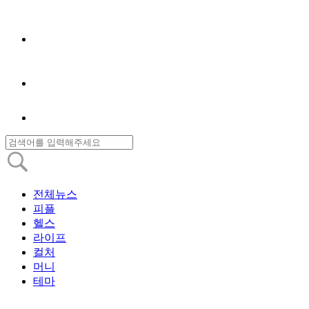
전체뉴스
피플
헬스
라이프
컬처
머니
테마