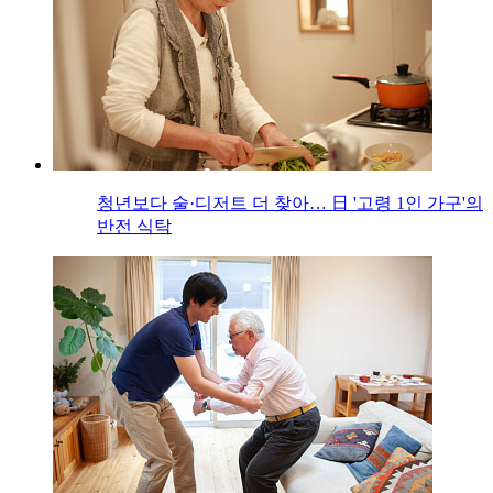
청년보다 술·디저트 더 찾아… 日 '고령 1인 가구'의
반전 식탁