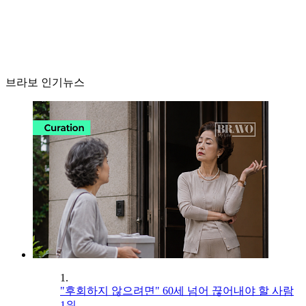
브라보 인기뉴스
1.
"후회하지 않으려면" 60세 넘어 끊어내야 할 사람
1위