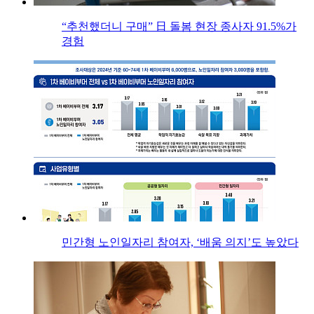
“추천했더니 구매” 日 돌봄 현장 종사자 91.5%가
경험
민간형 노인일자리 참여자, ‘배움 의지’도 높았다