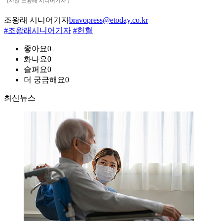
(사진 조왕래 시니어기자 )
조왕래 시니어기자
bravopress@etoday.co.kr
#조왕래시니어기자
#헌혈
좋아요
0
화나요
0
슬퍼요
0
더 궁금해요
0
최신뉴스