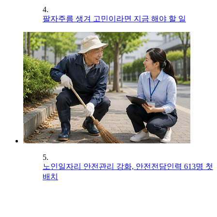
4.
팔자주름 생겨 고민이라면 지금 해야 할 일
5.
노인일자리 안전관리 강화, 안전전담인력 613명 첫
배치