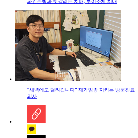
파킨슨병과 헷갈리는 치매, 루이소체 치매
“새벽에도 달려갑니다” 재가임종 지키는 방문진료
의사