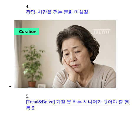
4.
광명, 시간을 걷는 문화 마실길
5.
[Trend&Bravo] 거절 못 하는 시니어가 끊어야 할 행
동 5