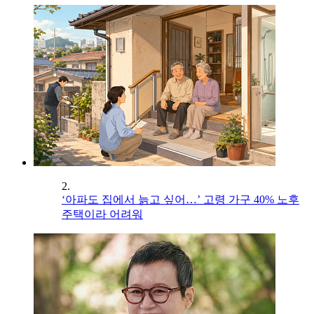
2.
‘아파도 집에서 늙고 싶어…’ 고령 가구 40% 노후
주택이라 어려워