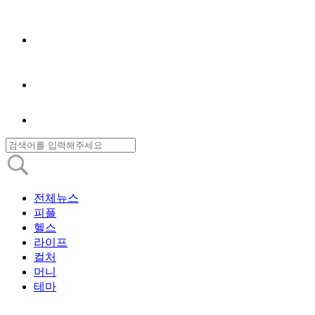
전체뉴스
피플
헬스
라이프
컬처
머니
테마