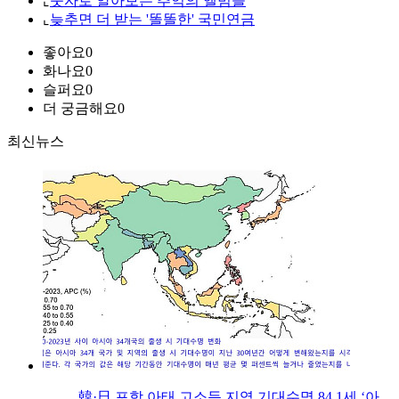
⌞
숫자로 알아보는 추억의 앨범들
⌞
늦추면 더 받는 '똘똘한' 국민연금
좋아요
0
화나요
0
슬퍼요
0
더 궁금해요
0
최신뉴스
韓·日 포함 아태 고소득 지역 기대수명 84.1세 ‘아