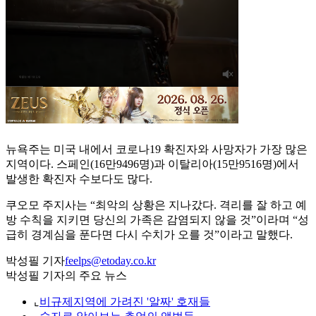
뉴욕주는 미국 내에서 코로나19 확진자와 사망자가 가장 많은
지역이다. 스페인(16만9496명)과 이탈리아(15만9516명)에서
발생한 확진자 수보다도 많다.
쿠오모 주지사는 “최악의 상황은 지나갔다. 격리를 잘 하고 예
방 수칙을 지키면 당신의 가족은 감염되지 않을 것”이라며 “성
급히 경계심을 푼다면 다시 수치가 오를 것”이라고 말했다.
박성필 기자
feelps@etoday.co.kr
박성필 기자의 주요 뉴스
⌞
비규제지역에 가려진 '알짜' 호재들