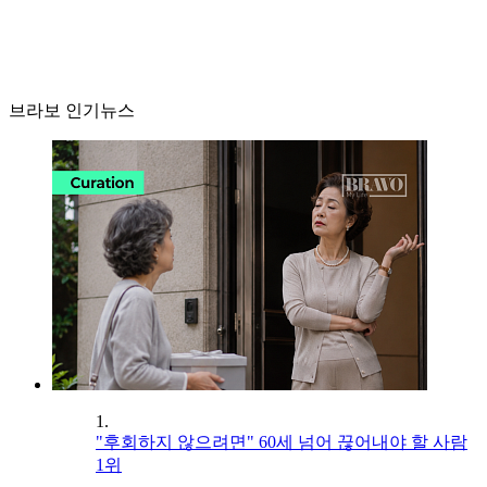
브라보 인기뉴스
1.
"후회하지 않으려면" 60세 넘어 끊어내야 할 사람
1위