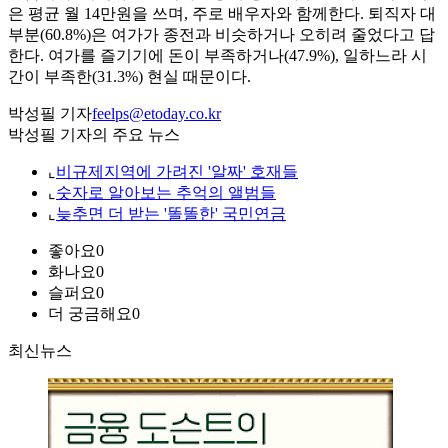
은 평균 월 14만원을 쓰며, 주로 배우자와 함께한다. 퇴직자 대
부분(60.8%)은 여가가 종전과 비슷하거나 오히려 줄었다고 답
한다. 여가를 즐기기에 돈이 부족하거나(47.9%), 일하느라 시
간이 부족한(31.3%) 현실 때문이다.
박성필 기자
feelps@etoday.co.kr
박성필 기자의 주요 뉴스
⌞
비규제지역에 가려진 '알짜' 호재들
⌞
숫자로 알아보는 추억의 앨범들
⌞
늦추면 더 받는 '똘똘한' 국민연금
좋아요
0
화나요
0
슬퍼요
0
더 궁금해요
0
최신뉴스