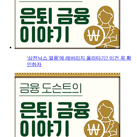
'삼전닉스 열풍'에 레버리지 올라타기? 이건 꼭 확
인하자