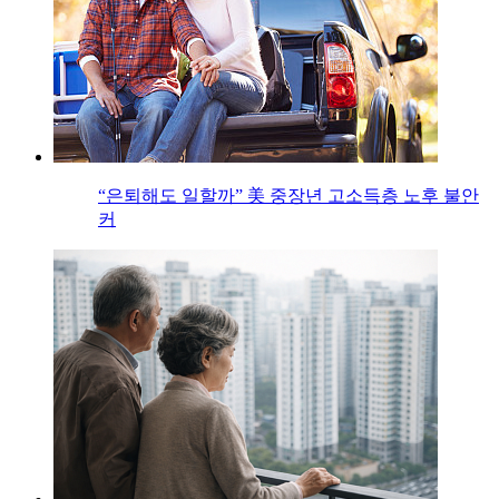
“은퇴해도 일할까” 美 중장년 고소득층 노후 불안
커