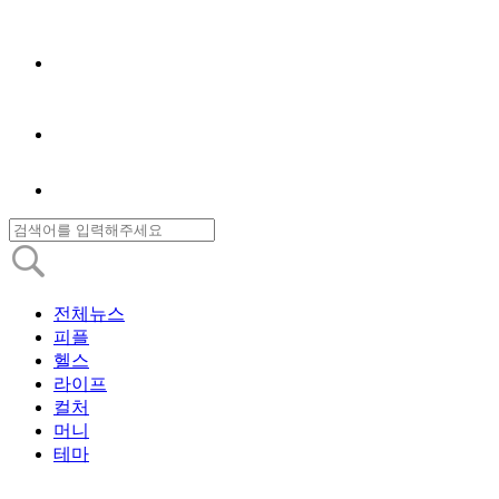
전체뉴스
피플
헬스
라이프
컬처
머니
테마