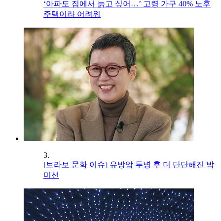
‘아파도 집에서 늙고 싶어…’ 고령 가구 40% 노후
주택이라 어려워
3.
[브라보 문화 이슈] 유방암 투병 후 더 단단해진 박
미선