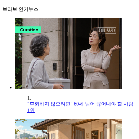
브라보 인기뉴스
1.
"후회하지 않으려면" 60세 넘어 끊어내야 할 사람
1위