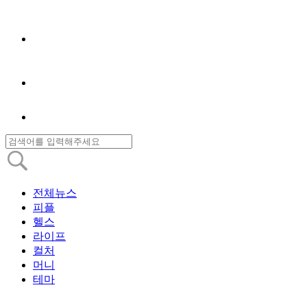
전체뉴스
피플
헬스
라이프
컬처
머니
테마