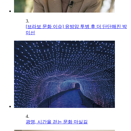
3.
[브라보 문화 이슈] 유방암 투병 후 더 단단해진 박
미선
4.
광명, 시간을 걷는 문화 마실길