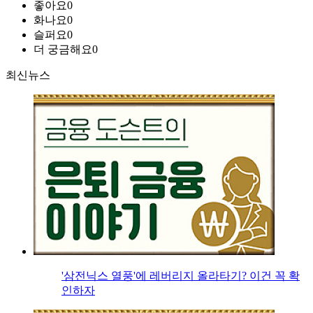
좋아요
0
화나요
0
슬퍼요
0
더 궁금해요
0
최신뉴스
'삼전닉스 열풍'에 레버리지 올라타기? 이건 꼭 확
인하자