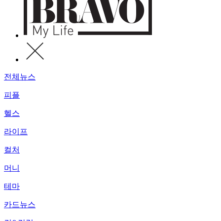
전체뉴스
피플
헬스
라이프
컬처
머니
테마
카드뉴스