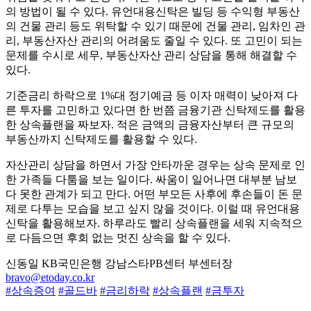
의 방법이 될 수 있다. 유언대용신탁은 빌딩 등 수익형 부동산
의 건물 관리 등도 위탁할 수 있기 때문에 건물 관리, 임차인 관
리, 부동산자산 관리의 어려움도 줄일 수 있다. 또 고민이 되는
문제를 수시로 세무, 부동산자산 관리 상담을 통해 해결할 수
있다.
기준금리 하락으로 1%대 정기예금 등 이자 매력이 낮아져 다
른 투자를 고민하고 있다면 한 번쯤 금융기관 신탁제도를 활용
한 상속플랜을 짜보자. 적은 금액의 금융자산부터 큰 규모의
부동산까지 신탁제도를 활용할 수 있다.
자산관리 상담을 하면서 가장 안타까운 경우는 상속 문제로 인
한 가족들 다툼을 보는 일이다. 싸움이 일어나면 대부분 남보
다 못한 관계가 되고 만다. 어떤 부모든 사후에 후손들이 돈 문
제로 다투는 모습을 보고 싶지 않을 것이다. 이럴 때 유언대용
신탁을 활용해보자. 하루라도 빨리 상속플랜을 세워 지속적으
로 다듬으면 후회 없는 멋진 상속을 할 수 있다.
신동일 KB국민은행 강남스타PB센터 부센터장
bravo@etoday.co.kr
#상속증여
#골드바
#금리하락
#상속플랜
#금투자