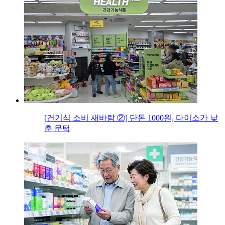
[건기식 소비 새바람 ②] 단돈 1000원, 다이소가 낮
춘 문턱