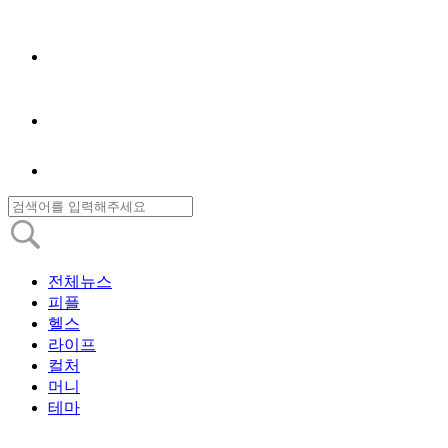
전체뉴스
피플
헬스
라이프
컬처
머니
테마