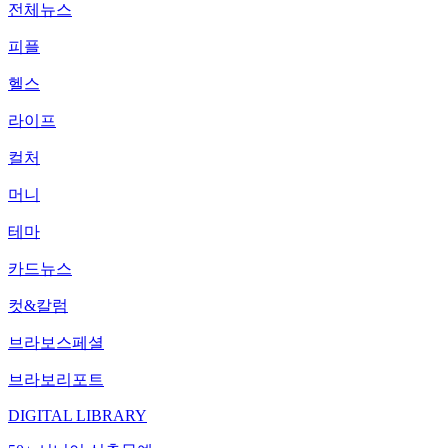
전체뉴스
피플
헬스
라이프
컬처
머니
테마
카드뉴스
컷&칼럼
브라보스페셜
브라보리포트
DIGITAL LIBRARY