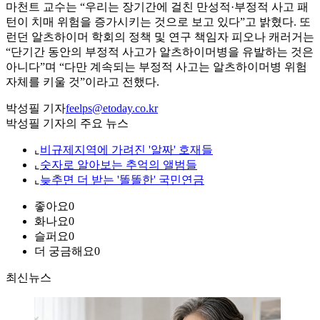
마천트 교수는 “우리는 장기간에 걸친 만성적·부정적 사고 패
턴이 치매 위험을 증가시키는 것으로 보고 있다”고 밝혔다. 또
런던 알츠하이머 학회의 정책 및 연구 책임자 피오나 캐러거는
“단기간 동안의 부정적 사고가 알츠하이머병을 유발하는 것은
아니다”며 “다만 계속되는 부정적 사고는 알츠하이머병 위험
자체를 키울 것”이라고 전했다.
박성필 기자
feelps@etoday.co.kr
박성필 기자의 주요 뉴스
⌞
비규제지역에 가려진 '알짜' 호재들
⌞
숫자로 알아보는 추억의 앨범들
⌞
늦추면 더 받는 '똘똘한' 국민연금
좋아요
0
화나요
0
슬퍼요
0
더 궁금해요
0
최신뉴스