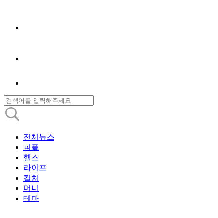
전체뉴스
피플
헬스
라이프
컬처
머니
테마