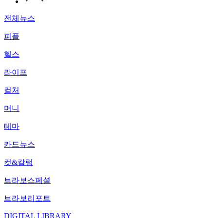
전체뉴스
피플
헬스
라이프
컬처
머니
테마
카드뉴스
컷&칼럼
브라보스페셜
브라보리포트
DIGITAL LIBRARY