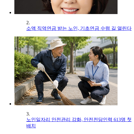
2.
소액 직역연금 받는 노인, 기초연금 수령 길 열린다
3.
노인일자리 안전관리 강화, 안전전담인력 613명 첫
배치