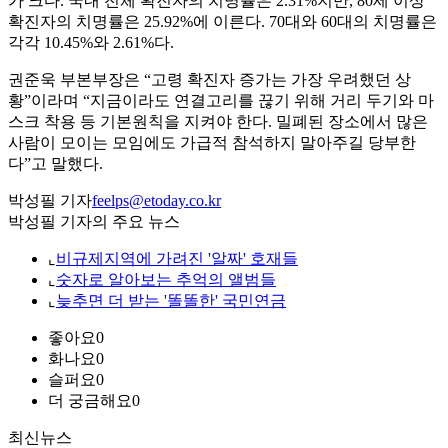
가 크다. 국내 전체 확진자의 치명률은 2.31%지만, 80세 이상
확진자의 치명률은 25.92%에 이른다. 70대와 60대의 치명률은
각각 10.45%와 2.61%다.
권준욱 부본부장은 “고령 확진자 증가는 가장 우려했던 상
황”이라며 “지금이라도 연결고리를 끊기 위해 거리 두기와 마
스크 착용 등 기본원칙을 지켜야 한다. 밀폐된 장소에서 많은
사람이 모이는 모임에도 가급적 참석하지 말아주길 당부한
다”고 말했다.
박성필 기자
feelps@etoday.co.kr
박성필 기자의 주요 뉴스
⌞
비규제지역에 가려진 '알짜' 호재들
⌞
숫자로 알아보는 추억의 앨범들
⌞
늦추면 더 받는 '똘똘한' 국민연금
좋아요
0
화나요
0
슬퍼요
0
더 궁금해요
0
최신뉴스