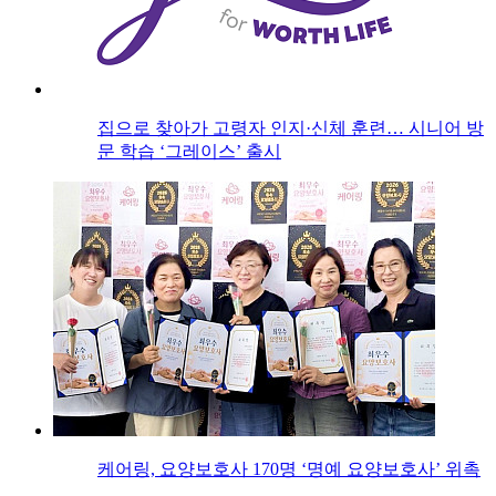
집으로 찾아가 고령자 인지·신체 훈련… 시니어 방
문 학습 ‘그레이스’ 출시
케어링, 요양보호사 170명 ‘명예 요양보호사’ 위촉