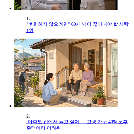
1.
"후회하지 않으려면" 60세 넘어 끊어내야 할 사람
1위
2.
‘아파도 집에서 늙고 싶어…’ 고령 가구 40% 노후
주택이라 어려워