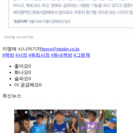
(이미영 시니어기자)
이명애 시니어기자
bravo@etoday.co.kr
#책방
#서점
#독립서점
#동네책방
#그림책
좋아요
0
화나요
0
슬퍼요
0
더 궁금해요
0
최신뉴스