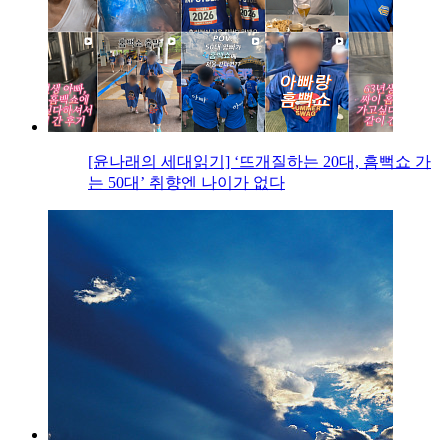
[윤나래의 세대읽기] ‘뜨개질하는 20대, 흠뻑쇼 가
는 50대’ 취향엔 나이가 없다