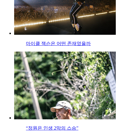
마이클 잭슨은 어떤 존재였을까
“정원은 인생 2막의 스승”