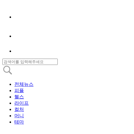
전체뉴스
피플
헬스
라이프
컬처
머니
테마