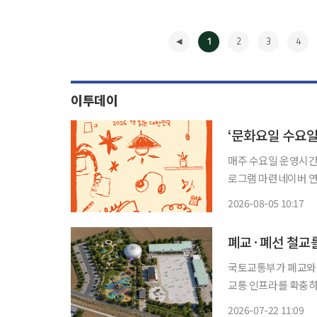
1
2
3
4
이투데이
‘문화요일 수요
매주 수요일 운영시간
로그램 마련네이버 연계해 참여
점 70곳에서 하반기
2026-08-05 10:17
해 책과 문화예술, 
◀
새롭
폐교·폐선 철교
국토교통부가 폐교와 
교통 인프라를 확충하는 지
사업은 성장촉진지역에
2026-07-22 11:09