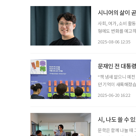
시니어의 삶이 곧
사회, 여가, 소비 활
형에도 변화를 예고하
이를 기반으로 커뮤니
2025-08-06 12:35
FOCC(Future of 
문재인 전 대통
“책 냄새 맡으니 예전
던 기억이 새록해졌습니다.” (58세 윤씨) “단순
뭐였는지 찾으러 온 것 같다는 생각이
2025-06-20 16:22
점심시간임에도 ‘202
시, 나도 쓸 수 
문학은 함께 나눌 때 