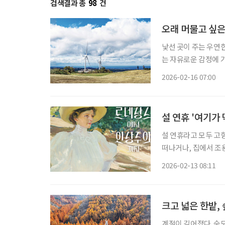
검색결과 총
98
건
오래 머물고 싶은
낯선 곳이 주는 우연
는 자유로운 감정에 가슴 부
나 둘레길을 걸어야 하
2026-02-16 07:00
을 만나면 사유의 시간
설 연휴 '여기가 
설 연휴라고 모두 고
떠나거나, 집에서 조
명절을 보내는 모습은
2026-02-13 08:11
술과 마주해보는 건 
크고 넓은 한밭,
계절이 깊어졌다. 숲도