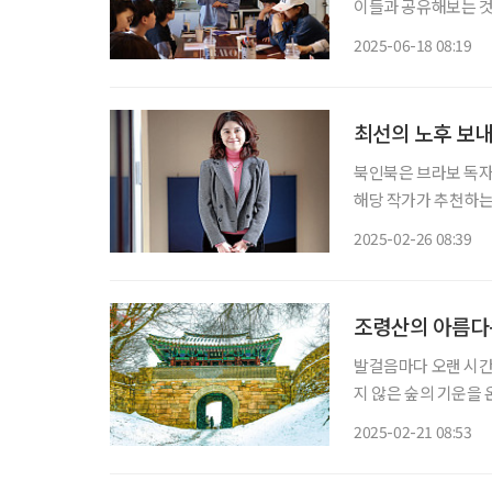
이들과 공유해보는 것
하거나, 시를 주제로 한 여정에 나서
2025-06-18 08:19
마실’ 도심 속 산책과
최선의 노후 보내
북인북은 브라보 독자
해당 작가가 추천하는 책들도 함께 즐겨보세
을 때, 변화를 위해 
2025-02-26 08:39
래에서 누군가가 와서
조령산의 아름다
발걸음마다 오랜 시간 
지 않은 숲의 기운을 
도 너그러워질 수밖에 
2025-02-21 08:53
다. 새들도 쉬어 간다