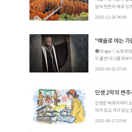
삼아 천천히 여유 있
있는 숲속 모든 곳이 
2025-12-26 06:00
“예술로 여는 가
●Stage ◇노트르담 드 파리 일정 9월 3일 ~ 9월 27일 장소 세종문화회관 대극장 연출 질 마
으 출연 다니엘 라부아, 로베르 마리앙, 솔랄, 안젤로 델 베키오, 조제 뒤푸르 등 뮤지컬 ‘노트
르담 드 파리’가 내한
2025-09-01 07:00
리를 배경으로 하며,
인생 2막의 변주
인생은 버라이어티 쇼
의미 있고 가치 있는 
혼과 퇴직 등 인생의 
2025-08-17 07:00
실은 나보다 어려운 