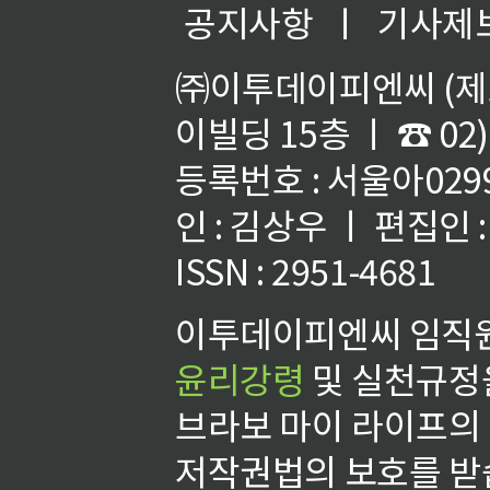
공지사항
ㅣ
기사제
㈜이투데이피엔씨 (제호
이빌딩 15층 ㅣ ☎ 02)
등록번호 : 서울아02992
인 : 김상우 ㅣ 편집인
ISSN : 2951-4681
이투데이피엔씨 임직원
윤리강령
및 실천규정을
브라보 마이 라이프의
저작권법의 보호를 받