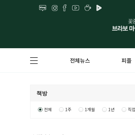
전체뉴스
피플
전체
1주
1개월
1년
직