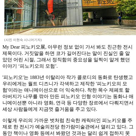
(사진 이현숙 시니어기자)
My Dear 피노키오展, 아무런 정보 없이 가서 봐도 친근한 전시
제목이다. 거짓말을 하면 코가 길어진다는 말이 진실인 줄 알
았던 어린 시절, 그래서 정직함의 중요성을 일찍이 알게 했던
이야기 ‘피노키오의 모험’.
'피노키오'는 1883년 이탈리아 작가 콜로디의 동화로 탄생했고
우리에게는 월트 디즈니가 각색하고 제작한 '피노키오의 모
험'이라는 애니메이션으로 더 익숙하다. 착한 목수 제페토 할
아버지가 나무를 깎아 만든 피노키오 인형 이야기는 동화나 애
니메이션뿐 아니라 영화, 연극 등 다양한 장르에서 다뤄지면서
세상 사람들에게 지금껏 즐거움을 주고 있다.
이렇게 우리의 가까운 벗처럼 친숙한 캐릭터인 피노키오를 주
제로 한 전시가 예술의전당 한가람미술관에서 열리고 있다. 그
동안 책이나 영화 등에서 봐왔던 것과는 달리 쉽게 접하지 못