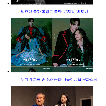
박효신 볼까 홍광호 볼까, 뮤지컬 ‘베토벤’
무더위 피해 손주와 문화 나들이, 7월 문화소식