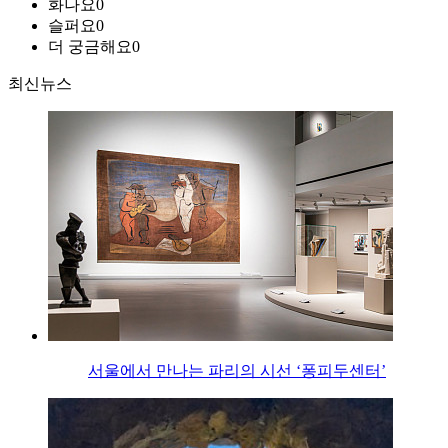
화나요
0
슬퍼요
0
더 궁금해요
0
최신뉴스
서울에서 만나는 파리의 시선 ‘퐁피두센터’