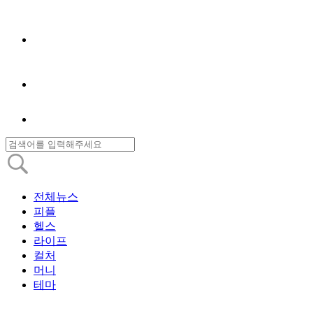
전체뉴스
피플
헬스
라이프
컬처
머니
테마