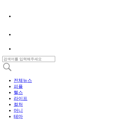
전체뉴스
피플
헬스
라이프
컬처
머니
테마