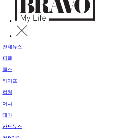
전체뉴스
피플
헬스
라이프
컬처
머니
테마
카드뉴스
컷&칼럼