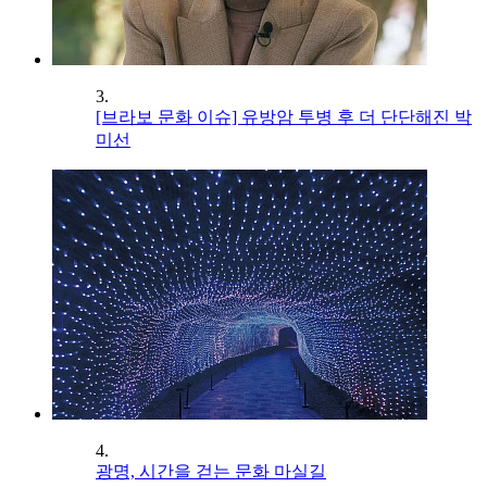
3.
[브라보 문화 이슈] 유방암 투병 후 더 단단해진 박
미선
4.
광명, 시간을 걷는 문화 마실길