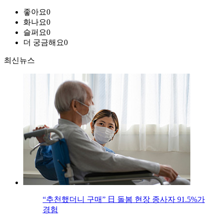
좋아요
0
화나요
0
슬퍼요
0
더 궁금해요
0
최신뉴스
“추천했더니 구매” 日 돌봄 현장 종사자 91.5%가
경험