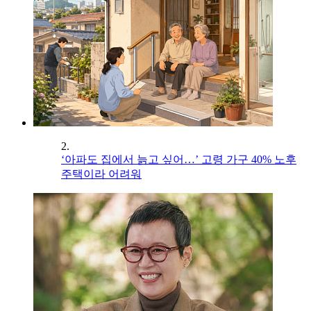
2.
‘아파도 집에서 늙고 싶어…’ 고령 가구 40% 노후
주택이라 어려워