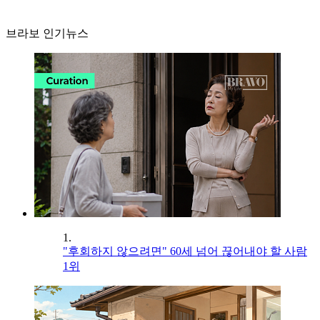
브라보 인기뉴스
1.
"후회하지 않으려면" 60세 넘어 끊어내야 할 사람
1위