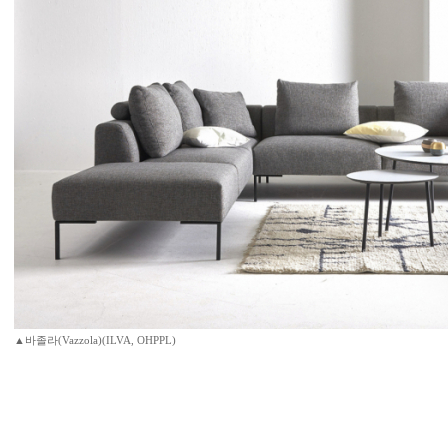
▲바졸라(Vazzola)(ILVA, OHPPL)