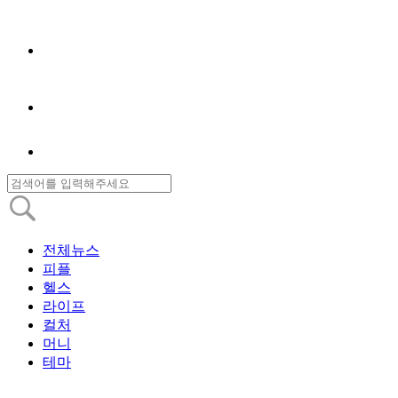
전체뉴스
피플
헬스
라이프
컬처
머니
테마