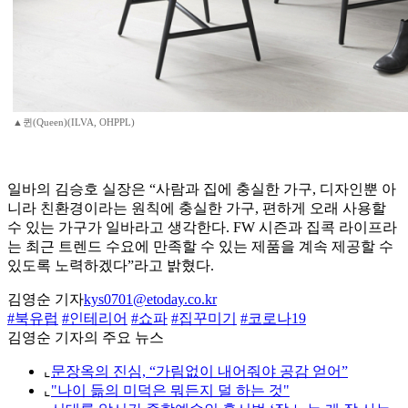
▲퀸(Queen)(ILVA, OHPPL)
일바의 김승호 실장은 “사람과 집에 충실한 가구, 디자인뿐 아
니라 친환경이라는 원칙에 충실한 가구, 편하게 오래 사용할
수 있는 가구가 일바라고 생각한다. FW 시즌과 집콕 라이프라
는 최근 트렌드 수요에 만족할 수 있는 제품을 계속 제공할 수
있도록 노력하겠다”라고 밝혔다.
김영순 기자
kys0701@etoday.co.kr
#북유럽
#인테리어
#쇼파
#집꾸미기
#코로나19
김영순 기자의 주요 뉴스
⌞
문장옥의 진심, “가림없이 내어줘야 공감 얻어”
⌞
"나이 듦의 미덕은 뭐든지 덜 하는 것"