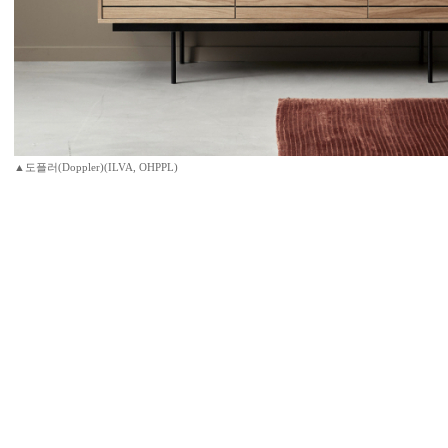
▲도플러(Doppler)(ILVA, OHPPL)