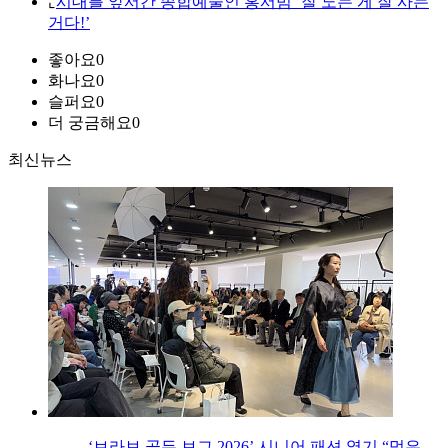
⌞
시대를 앞서간 종합예술인 홍서범 ‘잘 노는 게 잘 사는
거다!’
좋아요
0
화나요
0
슬퍼요
0
더 궁금해요
0
최신뉴스
‘브라보 골든 보그 2026’ 시니어 패션 열기 “멋은