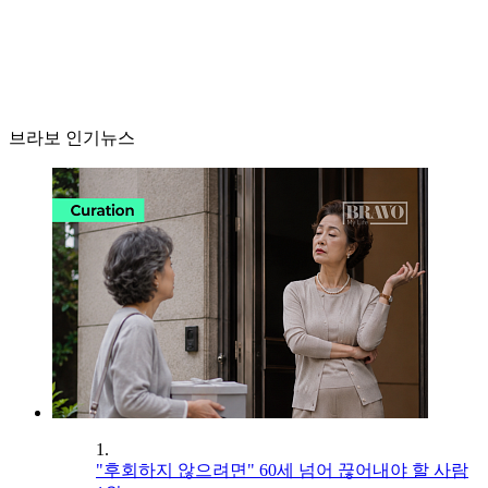
브라보 인기뉴스
1.
"후회하지 않으려면" 60세 넘어 끊어내야 할 사람