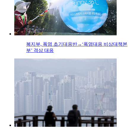
복지부, 폭염 초기대응반→‘폭염대응 비상대책본
부’ 격상 대응