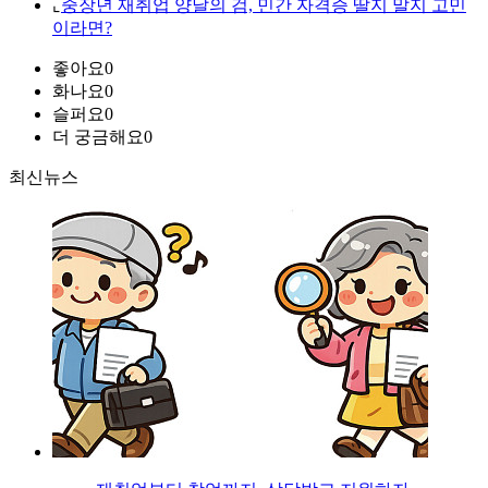
⌞
중장년 재취업 양날의 검, 민간 자격증 딸지 말지 고민
이라면?
좋아요
0
화나요
0
슬퍼요
0
더 궁금해요
0
최신뉴스