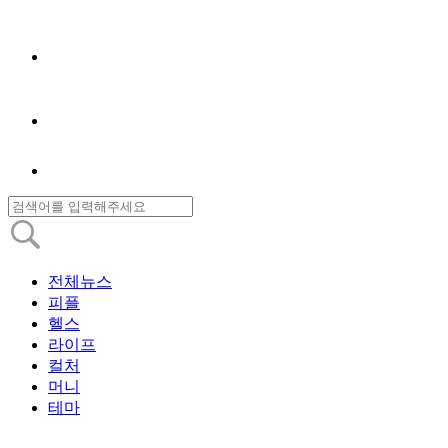
전체뉴스
피플
헬스
라이프
컬처
머니
테마