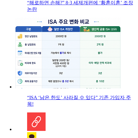
“해로하면 손해?” 8·3 세제개편에 ‘황혼이혼’ 조장
논란
“ISA ‘남은 한도’ 사라질 수 있다” 기존 가입자 주
목!