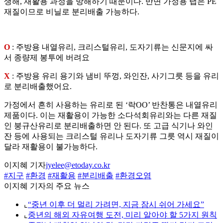
생해, 재활용 과정을 방해하기 때문이다. 반면 가정용 랩은 PE
재질이므로 비닐로 분리배출 가능하다.
O
: 주방용 내열유리, 크리스털유리, 도자기류는 신문지에 싸
서 종량제 봉투에 버려요
X
: 주방용 유리 용기와 냄비 뚜껑, 와인잔, 사기그릇 등을 유리
로 분리배출했어요.
가정에서 흔히 사용하는 유리로 된 ‘락OO’ 반찬통은 내열유리
제품이다. 이는 재활용이 가능한 소다석회유리와는 다른 재질
인 붕규산유리로 분리배출하면 안 된다. 또 고급 식기나 와인
잔 등에 사용되는 크리스털 유리나 도자기류 그릇 역시 재질이
달라 재활용이 불가능하다.
이지혜 기자
jyelee@etoday.co.kr
#지구
#환경
#재활용
#분리배출
#환경오염
이지혜 기자의 주요 뉴스
⌞
“중년 이후 더 멀리 가려면, 지금 잠시 쉬어 가세요”
⌞
중년의 해외 자유여행 도전, 미리 알아야 할 5가지 원칙