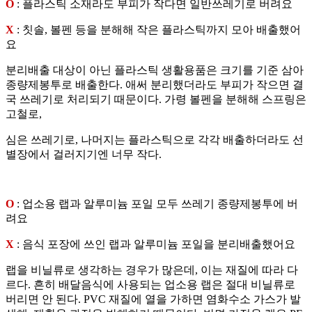
O
: 플라스틱 소재라도 부피가 작다면 일반쓰레기로 버려요
X
: 칫솔, 볼펜 등을 분해해 작은 플라스틱까지 모아 배출했어
요
분리배출 대상이 아닌 플라스틱 생활용품은 크기를 기준 삼아
종량제봉투로 배출한다. 애써 분리했더라도 부피가 작으면 결
국 쓰레기로 처리되기 때문이다. 가령 볼펜을 분해해 스프링은
고철로,
심은 쓰레기로, 나머지는 플라스틱으로 각각 배출하더라도 선
별장에서 걸러지기엔 너무 작다.
O
: 업소용 랩과 알루미늄 포일 모두 쓰레기 종량제봉투에 버
려요
X
: 음식 포장에 쓰인 랩과 알루미늄 포일을 분리배출했어요
랩을 비닐류로 생각하는 경우가 많은데, 이는 재질에 따라 다
르다. 흔히 배달음식에 사용되는 업소용 랩은 절대 비닐류로
버리면 안 된다. PVC 재질에 열을 가하면 염화수소 가스가 발