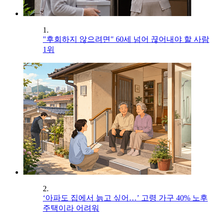
1.
"후회하지 않으려면" 60세 넘어 끊어내야 할 사람
1위
2.
‘아파도 집에서 늙고 싶어…’ 고령 가구 40% 노후
주택이라 어려워