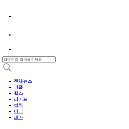
전체뉴스
피플
헬스
라이프
컬처
머니
테마