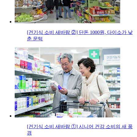
[건기식 소비 새바람 ②] 단돈 1000원, 다이소가 낮
춘 문턱
[건기식 소비 새바람 ①] 시니어 건강 소비의 새 풍
경