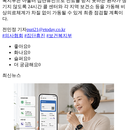
복지부는 아울러 집단휴진으로 진료를 받지 못하는 환자가 생
기지 않도록 24시간 콜 센터와 각 지역 보건소 등을 가동해 비
상의료체계가 차질 없이 가동될 수 있게 최종 점검할 계획이
다.
전민정 기자
puri21@etoday.co.kr
#의사협회
#집단휴진
#보건복지부
좋아요
0
화나요
0
슬퍼요
0
더 궁금해요
0
최신뉴스