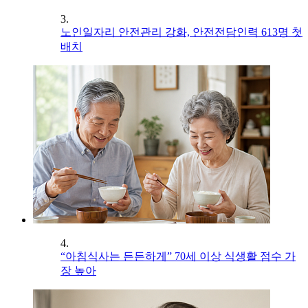
3.
노인일자리 안전관리 강화, 안전전담인력 613명 첫
배치
4.
“아침식사는 든든하게” 70세 이상 식생활 점수 가
장 높아