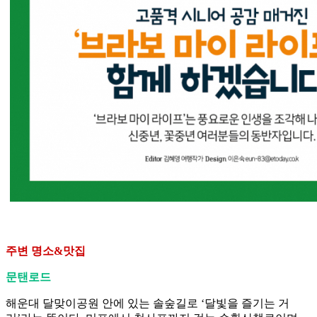
주변 명소&맛집
문탠로드
해운대 달맞이공원 안에 있는 솔숲길로 ‘달빛을 즐기는 거