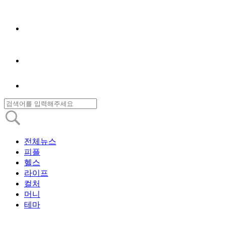
전체뉴스
피플
헬스
라이프
컬처
머니
테마