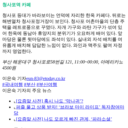
청사포역 카페
청사포 등대가 바라보이는 언덕에 자리한 한옥 카페다. 뒤로는
해변열차 청사포정거장이 보인다. 청사포 어촌마을의 단층 주
택을 레트로풍으로 꾸몄다. 자개 가구와 라탄 가구가 섞여 있
어 한옥에 동남아 휴양지의 분위기가 오묘하게 배어 있다. 앞
마당은 물론 뒷마당에도 좌석이 있다. 실내외 자석 배치를 여
유롭게 배치해 답답한 느낌이 없다. 와인과 맥주도 팔며 자정
까지 영업한다.
부산 해운대구 청사포로58번길 121, 11:00~00:00, 아메리카노
4500원
이은숙 기자
eun-83@etoday.co.kr
#국내여행
#부산
#부산여행
이은숙 기자의 주요 뉴스
⌞
[요즘말 사전] 혹시 나도 ‘막나귀’?
⌞
퍼즐 풀고 상품 받자! ‘브라보 마이 라이프’ 독자참여마
당
⌞
[요즘말 사전] 나도 모르게 빠진 관계, ‘파라소셜’