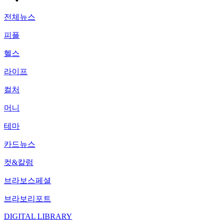
전체뉴스
피플
헬스
라이프
컬처
머니
테마
카드뉴스
컷&칼럼
브라보스페셜
브라보리포트
DIGITAL LIBRARY