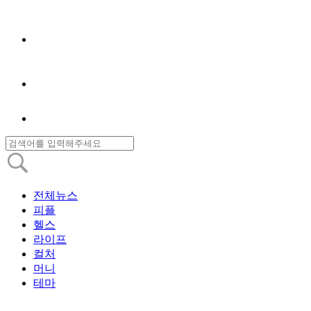
전체뉴스
피플
헬스
라이프
컬처
머니
테마