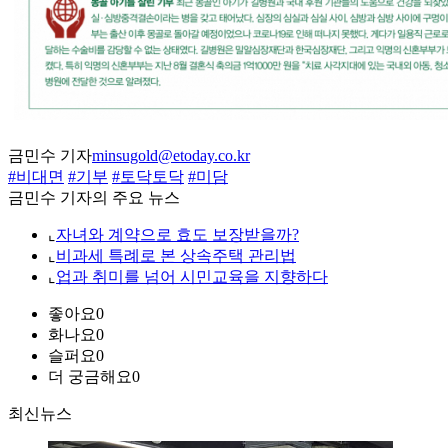
금민수 기자
minsugold@etoday.co.kr
#비대면
#기부
#토닥토닥
#미담
금민수 기자의 주요 뉴스
⌞
자녀와 계약으로 효도 보장받을까?
⌞
비과세 특례로 본 상속주택 관리법
⌞
업과 취미를 넘어 시민교육을 지향하다
좋아요
0
화나요
0
슬퍼요
0
더 궁금해요
0
최신뉴스