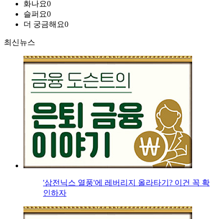
화나요
0
슬퍼요
0
더 궁금해요
0
최신뉴스
'삼전닉스 열풍'에 레버리지 올라타기? 이건 꼭 확
인하자