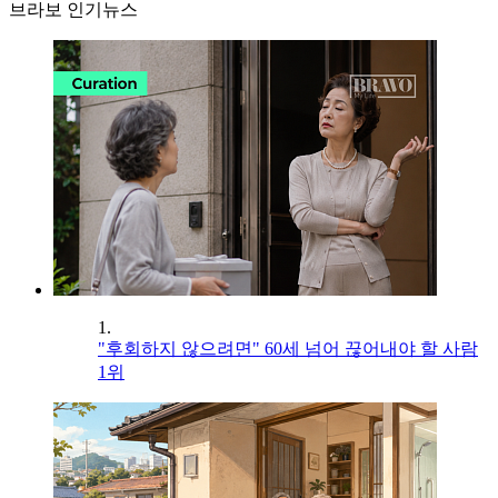
브라보 인기뉴스
1.
"후회하지 않으려면" 60세 넘어 끊어내야 할 사람
1위