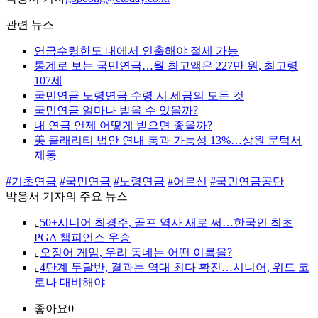
관련 뉴스
연금수령한도 내에서 인출해야 절세 가능
통계로 보는 국민연금…월 최고액은 227만 원, 최고령
107세
국민연금 노령연금 수령 시 세금의 모든 것
국민연금 얼마나 받을 수 있을까?
내 연금 언제 어떻게 받으면 좋을까?
美 클래리티 법안 연내 통과 가능성 13%…상원 문턱서
제동
#기초연금
#국민연금
#노령연금
#어르신
#국민연금공단
박응서 기자의 주요 뉴스
⌞
50+시니어 최경주, 골프 역사 새로 써…한국인 최초
PGA 챔피언스 우승
⌞
오징어 게임, 우리 동네는 어떤 이름을?
⌞
4단계 두달반, 결과는 역대 최다 확진…시니어, 위드 코
로나 대비해야
좋아요
0