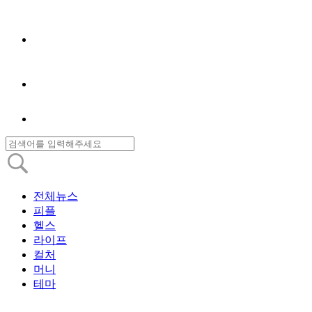
전체뉴스
피플
헬스
라이프
컬처
머니
테마