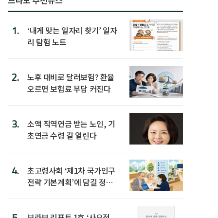
1.
‘내게 맞는 일자리 찾기’ 일자
리 탐험 노트
2.
노후 대비로 달러보험? 환율
오르면 보험료 부담 커진다
3.
소액 직역연금 받는 노인, 기
초연금 수령 길 열린다
4.
초고령사회 ‘제1차 국가인구
전략 기본계획’에 담길 정책
은
5.
브라보 리포트 1호 ‘사오정