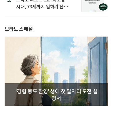
시대, 73세까지 일하기 전략’
발간
브라보 스페셜
‘경험 無도 환영’ 생애 첫 일자리 도전 설
명서