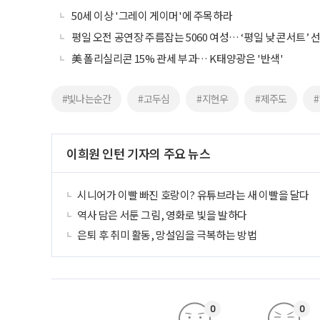
50세 이상 '그레이 게이머'에 주목하라
평일 오전 공연장 주름잡는 5060 여성… ‘평일 낮 콘서트’
美 폴리실리콘 15% 관세 부과… K태양광은 '반색'
#빛나는순간
#고두심
#지현우
#제주도
이희원 인턴 기자의 주요 뉴스
시니어가 이빨 빠진 호랑이? 유튜브라는 새 이빨을 달다
역사 담은 서툰 그림, 영화로 빛을 발하다
은퇴 후 취미 활동, 망설임을 극복하는 방법
0
0