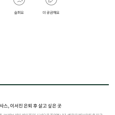
슬퍼요
더 궁금해요
사스, 이서진 은퇴 후 살고 싶은 곳
 ‘브라보 마이 라이프’의 시선으로 짚어봅니다. 왜 떴을까? “은퇴 후 미국