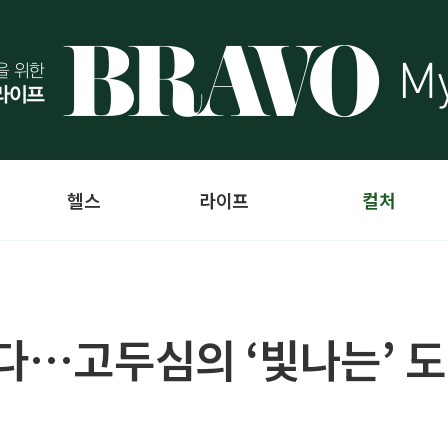
헬스
라이프
컬처
있다…고두심의 ‘빛나는’ 