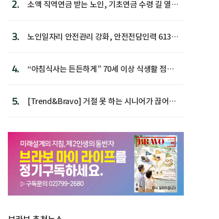
2.
소액 직역연금 받는 노인, 기초연금 수령 길 열린
다
3.
노인일자리 안전관리 강화, 안전전담인력 613명
첫 배치
4.
“아침식사는 든든하게” 70세 이상 식생활 점수
가장 높아
5.
[Trend&Bravo] 거절 못 하는 시니어가 끊어야
할 행동 5
브라보 추천뉴스