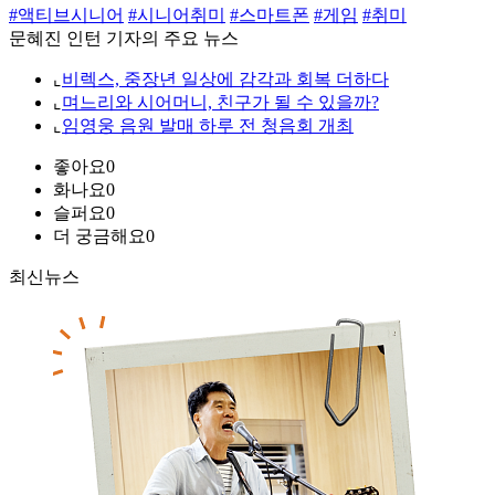
#액티브시니어
#시니어취미
#스마트폰
#게임
#취미
문혜진 인턴 기자의 주요 뉴스
⌞
비렉스, 중장년 일상에 감각과 회복 더하다
⌞
며느리와 시어머니, 친구가 될 수 있을까?
⌞
임영웅 음원 발매 하루 전 청음회 개최
좋아요
0
화나요
0
슬퍼요
0
더 궁금해요
0
최신뉴스