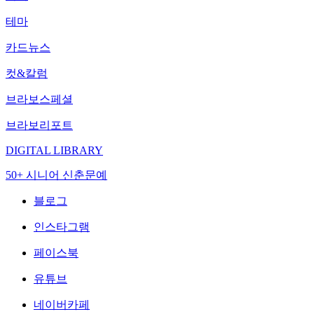
테마
카드뉴스
컷&칼럼
브라보스페셜
브라보리포트
DIGITAL LIBRARY
50+ 시니어 신춘문예
블로그
인스타그램
페이스북
유튜브
네이버카페