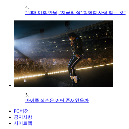
4.
“50대 이후 만남, ‘지금의 삶’ 함께할 사람 찾는 것”
5.
마이클 잭슨은 어떤 존재였을까
PC버전
공지사항
사이트맵