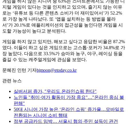
게임을 하지 않는 시니어 중 63%는 스마트폰에서도 가능한 디
지털 게임이 있다는 것을 인지하고 있으며, 즐기지 않는 이유
로는 ‘유튜브 등 다른 콘텐츠 소비가 더 재미있어서’가 52.2%
로 가장 높게 나타났다. 또 ‘앱을 설치하는 등 방법을 몰라
서’가 20.1%로 애플리케이션의 접근성을 높인다면 게임을 시
도할 가능성이 높다고 분석된다.
게임을 하지 않고 있지만, 해보고 싶다고 응답한 비율은 87.2%
였다. 이들이 하고 싶은 게임으로는 고스톱·포커가 34.8%로 가
장 높았다. 다음으로 33.5%가 승마와 농구, 야구, 레이싱 등을
즐길 수 있는 캐주얼게임에 관심을 보였다.
문혜진 인턴 기자
hjmoon@etoday.co.kr
관련 뉴스
실버서퍼 증가, "우리도 온라인쇼핑 한다"
노인들 "취미·여가 활동이 가장 중요"…"온라인 중심 불
편해"
50대 시니어 가장 높은 ‘온라인 쇼핑’ 증가율…모바일로
전환되는 시니어 소비 행태
정부 공급카드 임박… 서울시 협의·주민 설득이 관건