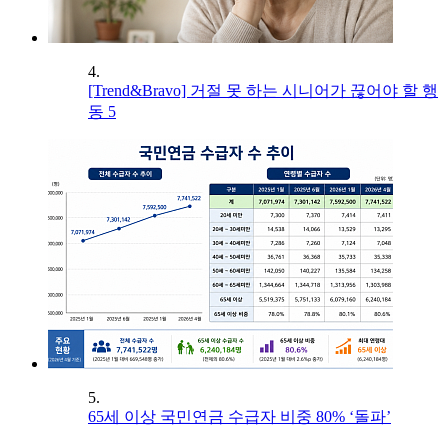
4.
[Trend&Bravo] 거절 못 하는 시니어가 끊어야 할 행
동 5
5.
65세 이상 국민연금 수급자 비중 80% ‘돌파’