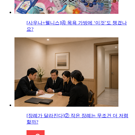
[사우나+웰니스]④ 목욕 가방에 ‘이것’도 챙겼나
요?
[장례가 달라진다]② 작은 장례는 무조건 더 저렴
할까?