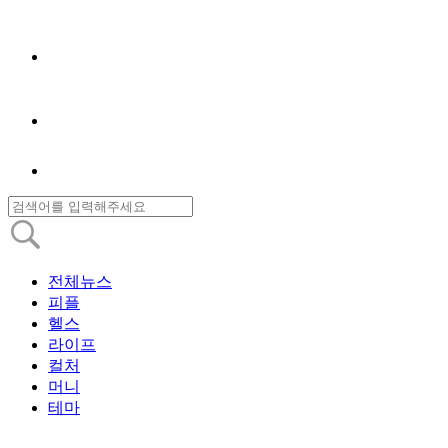
전체뉴스
피플
헬스
라이프
컬처
머니
테마