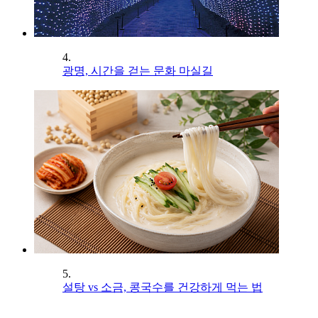
4.
광명, 시간을 걷는 문화 마실길
5.
설탕 vs 소금, 콩국수를 건강하게 먹는 법