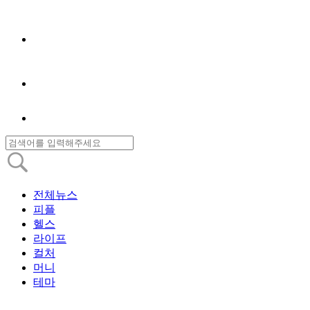
전체뉴스
피플
헬스
라이프
컬처
머니
테마