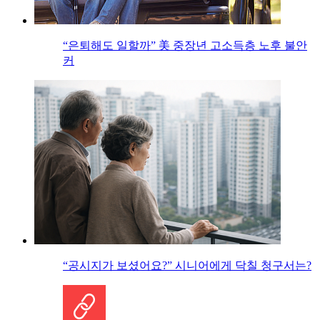
“은퇴해도 일할까” 美 중장년 고소득층 노후 불안
커
“공시지가 보셨어요?” 시니어에게 닥칠 청구서는?