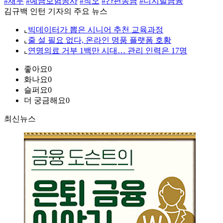
#재무
#예금보험공사
#착오
#간편송금
#디지털금융
김규백 인턴 기자의 주요 뉴스
⌞
빅데이터가 뽑은 시니어 추천 교육과정
⌞
줄 설 필요 없다, 온라인 명품 플랫폼 호황
⌞
연명의료 거부 1백만 시대… 관리 인력은 17명
좋아요
0
화나요
0
슬퍼요
0
더 궁금해요
0
최신뉴스