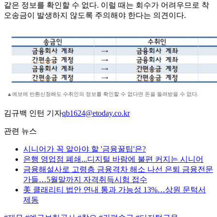
같은 정보를 확인할 수 없다. 이럴 때는 회수가 어려우므로 착
오송금이 발생하지 않도록 주의해야 한다는 의견이다.
▲예보에 반환신청해도 수취인의 정보를 확인할 수 없다면 돈을 돌려받을 수 없다.
김규백 인턴 기자
qb1624@etoday.co.kr
관련 뉴스
시니어가 꼭 알아야 할 '금융꿀팁'은?
은행 영업점 폐쇄...디지털 바람에 불편 커지는 시니어
금융해설사로 고령층 금융격차 해소 나선 은퇴 금융전문
가들…5월말까지 자격취득시험 접수
美 클래리티 법안 연내 통과 가능성 13%…상원 문턱서
제동