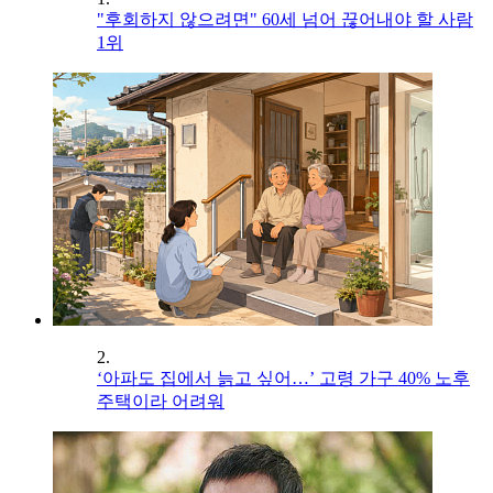
"후회하지 않으려면" 60세 넘어 끊어내야 할 사람
1위
2.
‘아파도 집에서 늙고 싶어…’ 고령 가구 40% 노후
주택이라 어려워